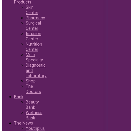
Products
Skin
Center
Pharmacy
Surgical
Center
Infusion
Center
Nutrition
Center
Multi
Specialty
Diagnostic
and
Laboratory
Shop
The
Doctors
Bank
Beauty
Bank
Wellness
Bank
The News
Youthplus