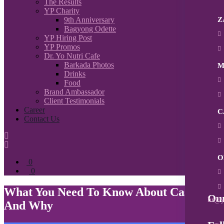
The Results
YP Charity
Z
9th Anniversary
Bagyong Odette
YP Hiring Post
YP Promos
Dr. Yo Nutri Cafe
Barkada Photos
M
Drinks
Food
Brand Ambassador
Client Testimonials
Career
C
Contact Us
O
0
0
What You Need To Know About Casino
Our
hr@y
And Why