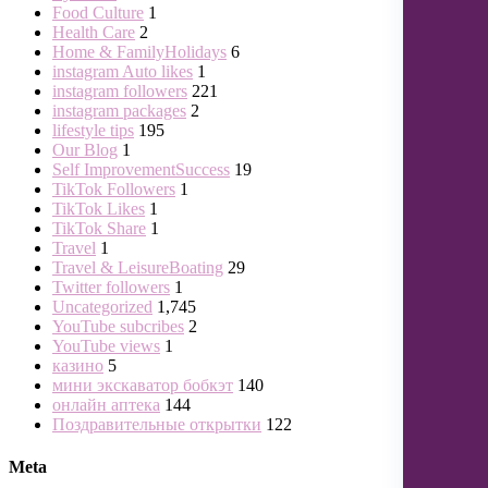
Food Culture
1
Health Care
2
Home & FamilyHolidays
6
instagram Auto likes
1
instagram followers
221
instagram packages
2
lifestyle tips
195
Our Blog
1
Self ImprovementSuccess
19
TikTok Followers
1
TikTok Likes
1
TikTok Share
1
Travel
1
Travel & LeisureBoating
29
Twitter followers
1
Uncategorized
1,745
YouTube subcribes
2
YouTube views
1
казино
5
мини экскаватор бобкэт
140
онлайн аптека
144
Поздравительные открытки
122
Meta