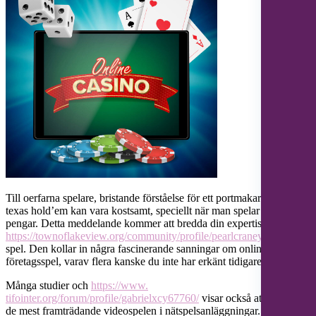
Till oerfarna spelare, bristande förståelse för ett portmakarspel eller
texas hold’em kan vara kostsamt, speciellt när man spelar med äkta
pengar. Detta meddelande kommer att bredda din expertis inom e,
https://townoflakeview.org/community/profile/pearlcraney1242/
PC-
spel. Den kollar in några fascinerande sanningar om onlinespel för
företagsspel, varav flera kanske du inte har erkänt tidigare.
Många studier och
https://www.
tifointer.org/forum/profile/gabrielxcy67760/
visar också att slots är
de mest framträdande videospelen i nätspelsanläggningar. Även om