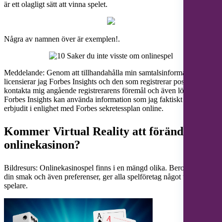
är ett olagligt sätt att vinna spelet.
Några av namnen över är exemplen!.
Meddelande: Genom att tillhandahålla min samtalsinformation
licensierar jag Forbes Insights och den som registrerar posten att
kontakta mig angående registrerarens föremål och även lösningar.
Forbes Insights kan använda information som jag faktiskt har
erbjudit i enlighet med Forbes sekretessplan online.
Kommer Virtual Reality att förändra
onlinekasinon?
Bildresurs: Onlinekasinospel finns i en mängd olika. Beroende på
din smak och även preferenser, ger alla spelföretag något unikt till
spelare.