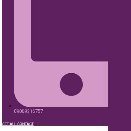
09089216757
SEE ALL CONTACT