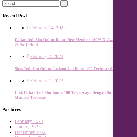
Search
Search
for:
Recent Post
February 14, 2023
Daftar Judi Slot Online Bonus New Member 100% Di Awal To 3x 5x
7x 9x Terkini
February 7, 2023
Situs Judi Slot Online Jackpot dan Bonus 100 Terbesar di Indonesia
February 1, 2023
Link Daftar Judi Slot Bonus 100 Terpercaya Dengan Bonus New
Member Terbesar
Archives
February 2023
January 2023
December 2022