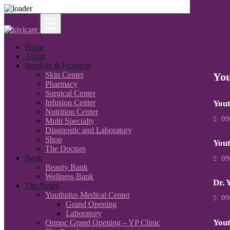
Home
About
Services & Products
Skin Center
You
Pharmacy
Surgical Center
Infusion Center
Yout
Nutrition Center
09
Multi Specialty
Diagnostic and Laboratory
Shop
You
The Doctors
Bank
09
Beauty Bank
Wellness Bank
Dr. 
The News
Youthplus Medical Center
09
Grand Opening
Laboratory
Yout
Ormoc Grand Opening – YP Clinic