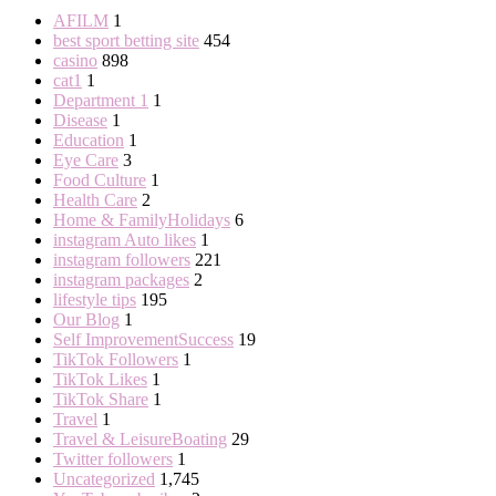
AFILM
1
best sport betting site
454
casino
898
cat1
1
Department 1
1
Disease
1
Education
1
Eye Care
3
Food Culture
1
Health Care
2
Home & FamilyHolidays
6
instagram Auto likes
1
instagram followers
221
instagram packages
2
lifestyle tips
195
Our Blog
1
Self ImprovementSuccess
19
TikTok Followers
1
TikTok Likes
1
TikTok Share
1
Travel
1
Travel & LeisureBoating
29
Twitter followers
1
Uncategorized
1,745