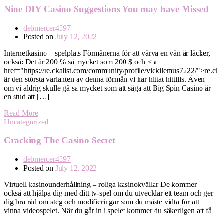
Nine DIY Casino Suggestions You may have Missed
debmercer4397
Posted on
July 12, 2022
Internetkasino – spelplats Förmånerna för att värva en vän är läcker,
också: Det är 200 % så mycket som 200 $ och < a
href="https://re.ckalist.com/community/profile/vickilemus7222/">re.c
är den största varianten av denna förmån vi har hittat hittills. Även
om vi aldrig skulle gå så mycket som att säga att Big Spin Casino är
en stud att […]
Read More
Uncategorized
Cracking The Casino Secret
debmercer4397
Posted on
July 12, 2022
Virtuell kasinounderhållning – roliga kasinokvällar De kommer
också att hjälpa dig med ditt tv-spel om du utvecklar ett team och ger
dig bra råd om steg och modifieringar som du måste vidta för att
vinna videospelet. När du går in i spelet kommer du säkerligen att få