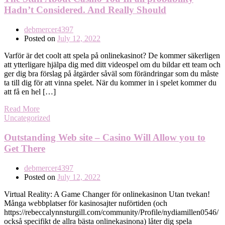
Hadn’t Considered. And Really Should
debmercer4397
Posted on
July 12, 2022
Varför är det coolt att spela på onlinekasinot? De kommer säkerligen
att ytterligare hjälpa dig med ditt videospel om du bildar ett team och
ger dig bra förslag på åtgärder såväl som förändringar som du måste
ta till dig för att vinna spelet. När du kommer in i spelet kommer du
att få en hel […]
Read More
Uncategorized
Outstanding Web site – Casino Will Allow you to
Get There
debmercer4397
Posted on
July 12, 2022
Virtual Reality: A Game Changer för onlinekasinon Utan tvekan!
Många webbplatser för kasinosajter nuförtiden (och
https://rebeccalynnsturgill.com/community/Profile/nydiamillen0546/
också specifikt de allra bästa onlinekasinona) låter dig spela