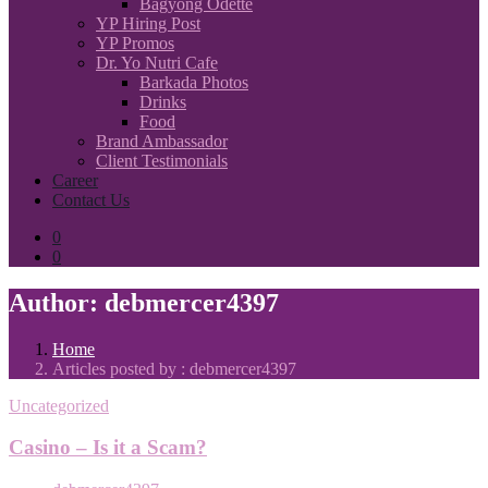
Bagyong Odette
YP Hiring Post
YP Promos
Dr. Yo Nutri Cafe
Barkada Photos
Drinks
Food
Brand Ambassador
Client Testimonials
Career
Contact Us
0
0
Author:
debmercer4397
Home
Articles posted by : debmercer4397
Uncategorized
Casino – Is it a Scam?