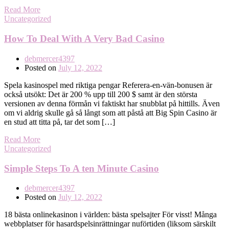
Read More
Uncategorized
How To Deal With A Very Bad Casino
debmercer4397
Posted on
July 12, 2022
Spela kasinospel med riktiga pengar Referera-en-vän-bonusen är
också utsökt: Det är 200 % upp till 200 $ samt är den största
versionen av denna förmån vi faktiskt har snubblat på hittills. Även
om vi aldrig skulle gå så långt som att påstå att Big Spin Casino är
en stud att titta på, tar det som […]
Read More
Uncategorized
Simple Steps To A ten Minute Casino
debmercer4397
Posted on
July 12, 2022
18 bästa onlinekasinon i världen: bästa spelsajter För visst! Många
webbplatser för hasardspelsinrättningar nuförtiden (liksom särskilt