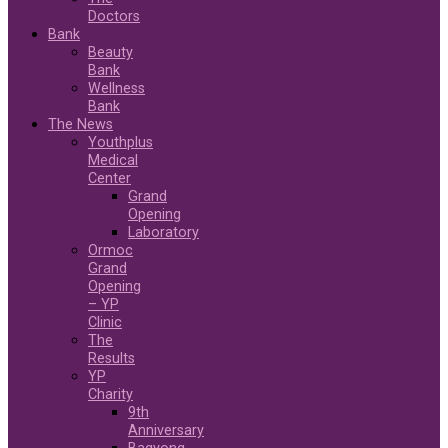
Doctors
Bank
Beauty
Bank
Wellness
Bank
The News
Youthplus
Medical
Center
Grand
Opening
Laboratory
Ormoc
Grand
Opening
– YP
Clinic
The
Results
YP
Charity
9th
Anniversary