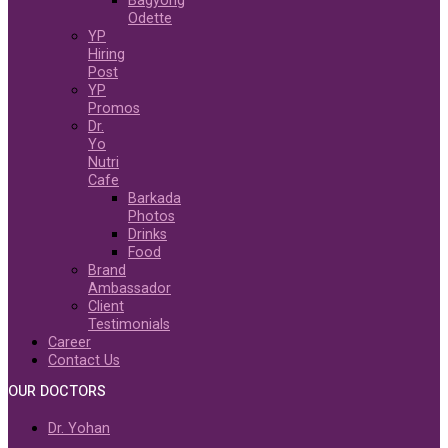
Bagyong
Odette
YP
Hiring
Post
YP
Promos
Dr.
Yo
Nutri
Cafe
Barkada
Photos
Drinks
Food
Brand
Ambassador
Client
Testimonials
Career
Contact Us
OUR DOCTORS
Dr. Yohan