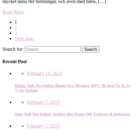
mycket ännu fler belöningar, och även med tiden, […]
Read More
1
2
3
Next page
Search for:
Search
Recent Post
February 14, 2023
Daftar Judi Slot Online Bonus New Member 100% Di Awal To 3x 5x
7x 9x Terkini
February 7, 2023
Situs Judi Slot Online Jackpot dan Bonus 100 Terbesar di Indonesia
February 1, 2023