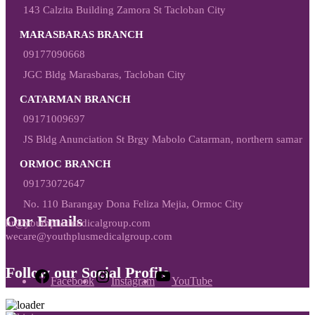
143 Calzita Building Zamora St Tacloban City
MARASBARAS BRANCH
09177090668
JGC Bldg Marasbaras, Tacloban City
CATARMAN BRANCH
09171009697
JS Bldg Anunciation St Brgy Mabolo Catarman, northern samar
ORMOC BRANCH
09173072647
No. 110 Barangay Dona Feliza Mejia, Ormoc City
Our Emails
hr@youthplusmedicalgroup.com
wecare@youthplusmedicalgroup.com
Follow our Social Profile
Facebook
Instagram
YouTube