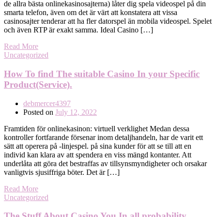
de allra bästa onlinekasinosajterna) låter dig spela videospel på din
smarta telefon, även om det är värt att konstatera att vissa
casinosajter tenderar att ha fler datorspel än mobila videospel. Spelet
och även RTP är exakt samma. Ideal Casino […]
Read More
Uncategorized
How To find The suitable Casino In your Specific
Product(Service).
debmercer4397
Posted on
July 12, 2022
Framtiden för onlinekasinon: virtuell verklighet Medan dessa
kontroller fortfarande försenar inom detaljhandeln, har de varit ett
sätt att operera på -linjespel. på sina kunder för att se till att en
individ kan klara av att spendera en viss mängd kontanter. Att
underlåta att göra det bestraffas av tillsynsmyndigheter och orsakar
vanligtvis sjusiffriga böter. Det är […]
Read More
Uncategorized
The Stuff About Casino You In all probability