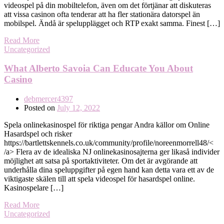
videospel på din mobiltelefon, även om det förtjänar att diskuteras
att vissa casinon ofta tenderar att ha fler stationära datorspel än
mobilspel. Ändå är spelupplägget och RTP exakt samma. Finest […]
Read More
Uncategorized
What Alberto Savoia Can Educate You About
Casino
debmercer4397
Posted on
July 12, 2022
Spela onlinekasinospel för riktiga pengar Andra källor om Online
Hasardspel och risker
https://bartlettskennels.co.uk/community/profile/noreenmorrell48/<
/a> Flera av de idealiska NJ onlinekasinosajterna ger likaså individer
möjlighet att satsa på sportaktiviteter. Om det är avgörande att
underhålla dina speluppgifter på egen hand kan detta vara ett av de
viktigaste skälen till att spela videospel för hasardspel online.
Kasinospelare […]
Read More
Uncategorized