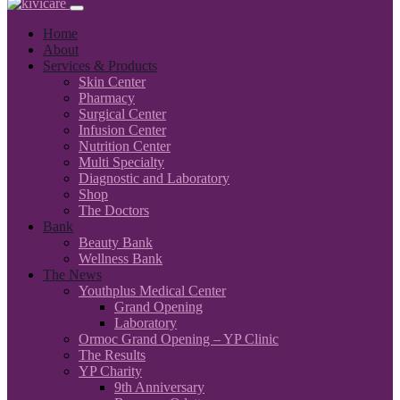
Home
About
Services & Products
Skin Center
Pharmacy
Surgical Center
Infusion Center
Nutrition Center
Multi Specialty
Diagnostic and Laboratory
Shop
The Doctors
Bank
Beauty Bank
Wellness Bank
The News
Youthplus Medical Center
Grand Opening
Laboratory
Ormoc Grand Opening – YP Clinic
The Results
YP Charity
9th Anniversary