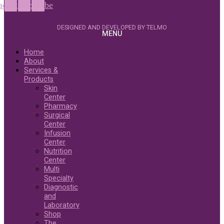
acebook
Instagram
Youtube
DESIGNED AND DEVELOPED BY TELMO
MENU
Home
About
Services &
Products
Skin
Center
Pharmacy
Surgical
Center
Infusion
Center
Nutrition
Center
Multi
Specialty
Diagnostic
and
Laboratory
Shop
The