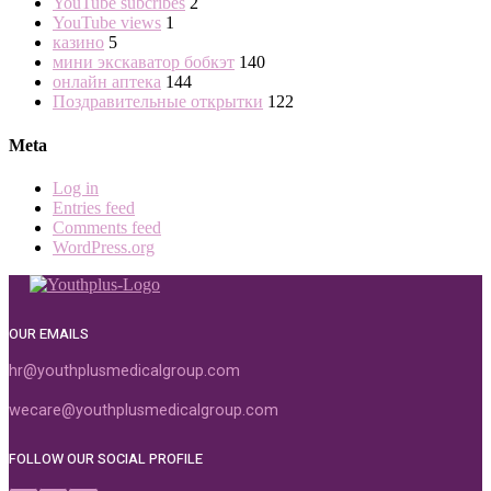
YouTube subcribes
2
YouTube views
1
казино
5
мини экскаватор бобкэт
140
онлайн аптека
144
Поздравительные открытки
122
Meta
Log in
Entries feed
Comments feed
WordPress.org
OUR EMAILS
hr@youthplusmedicalgroup.com
wecare@youthplusmedicalgroup.com
FOLLOW OUR SOCIAL PROFILE