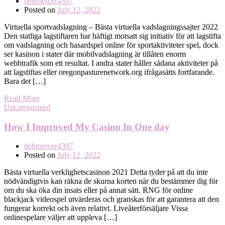
debmercer4397
Posted on
July 12, 2022
Virtuella sportvadslagning – Bästa virtuella vadslagningssajter 2022
Den statliga lagstiftaren har häftigt motsatt sig initiativ för att lagstifta
om vadslagning och hasardspel online för sportaktiviteter spel, dock
ser kasinon i stater där mobilvadslagning är tillåten enorm
webbtrafik som ett resultat. I andra stater håller sådana aktiviteter på
att lagstiftas eller oregonpasturenetwork.org ifrågasätts fortfarande.
Bara det […]
Read More
Uncategorized
How I Improved My Casino In One day
debmercer4397
Posted on
July 12, 2022
Bästa virtuella verklighetscasinon 2021 Detta tyder på att du inte
nödvändigtvis kan räkna de skurna korten när du bestämmer dig för
om du ska öka din insats eller på annat sätt. RNG för online
blackjack videospel utvärderas och granskas för att garantera att den
fungerar korrekt och även relativt. Liveåterförsäljare Vissa
onlinespelare väljer att uppleva […]