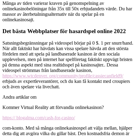
Många av tiden varierar kraven på genomspelning av
onlinekasinobelöningar från 35x till 50x erbjudandets värde. Du har
massor av återbetalningsalternativ när du spelar på en
onlinekasinosajt.
Det bästa Webbplatser för hasardspel online 2022
Satsningsbegränsningar på videospel börjar på 0 $. 1 per snurr/hand.
När allt faktiskt har hävdats kan vissa spelare hävda att den största
fördelen med att spela på landbaserade kasinon är den sociala
upplevelsen, men på internet har spelföretag faktiskt uppvägt bristen
på denna aspekt med sina realtidsspel på kasinosajter.. Dessa
videospel strömmas från landbaserade kasinon,
https://www.wtcdenver. org/community/profile/cassiecanfield9/
erbjuds av expertleverantörer, och du kan få kontakt med croupiers
och även spelare via livechatt.
Andra artiklar om
Kommer Virtual Reality att förvandla onlinekasinon?
https:// blogalma.com/cash-for-casino/
com-konto. Med så många onlinekasinospel att välja mellan, hjälper
detta dig att avgöra vilka du gillar bäst. Den kostnadsfria demon är