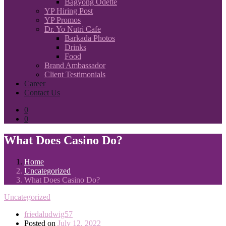
Bagyong Odette
YP Hiring Post
YP Promos
Dr. Yo Nutri Cafe
Barkada Photos
Drinks
Food
Brand Ambassador
Client Testimonials
Career
Contact Us
0
0
What Does Casino Do?
Home
Uncategorized
What Does Casino Do?
Uncategorized
friedaludwig57
Posted on
July 12, 2022