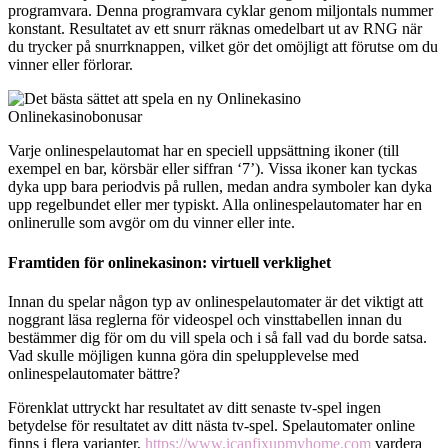
programvara. Denna programvara cyklar genom miljontals nummer
konstant. Resultatet av ett snurr räknas omedelbart ut av RNG när
du trycker på snurrknappen, vilket gör det omöjligt att förutse om du
vinner eller förlorar.
Varje onlinespelautomat har en speciell uppsättning ikoner (till
exempel en bar, körsbär eller siffran ‘7’). Vissa ikoner kan tyckas
dyka upp bara periodvis på rullen, medan andra symboler kan dyka
upp regelbundet eller mer typiskt. Alla onlinespelautomater har en
onlinerulle som avgör om du vinner eller inte.
Framtiden för onlinekasinon: virtuell verklighet
Innan du spelar någon typ av onlinespelautomater är det viktigt att
noggrant läsa reglerna för videospel och vinsttabellen innan du
bestämmer dig för om du vill spela och i så fall vad du borde satsa.
Vad skulle möjligen kunna göra din spelupplevelse med
onlinespelautomater bättre?
Förenklat uttryckt har resultatet av ditt senaste tv-spel ingen
betydelse för resultatet av ditt nästa tv-spel. Spelautomater online
finns i flera varianter,
https://www.icanfixupmyhome.com
vardera