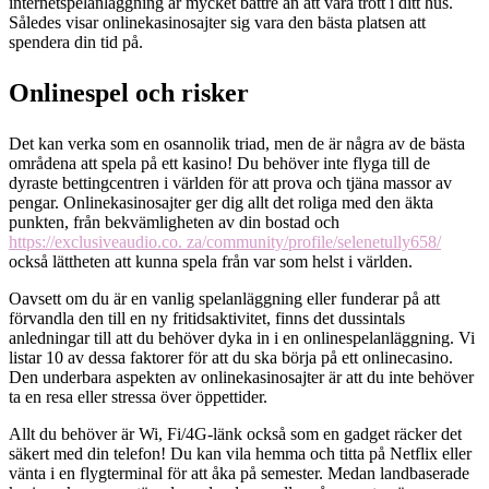
internetspelanläggning är mycket bättre än att vara trött i ditt hus.
Således visar onlinekasinosajter sig vara den bästa platsen att
spendera din tid på.
Onlinespel och risker
Det kan verka som en osannolik triad, men de är några av de bästa
områdena att spela på ett kasino! Du behöver inte flyga till de
dyraste bettingcentren i världen för att prova och tjäna massor av
pengar. Onlinekasinosajter ger dig allt det roliga med den äkta
punkten, från bekvämligheten av din bostad och
https://exclusiveaudio.co. za/community/profile/selenetully658/
också lättheten att kunna spela från var som helst i världen.
Oavsett om du är en vanlig spelanläggning eller funderar på att
förvandla den till en ny fritidsaktivitet, finns det dussintals
anledningar till att du behöver dyka in i en onlinespelanläggning. Vi
listar 10 av dessa faktorer för att du ska börja på ett onlinecasino.
Den underbara aspekten av onlinekasinosajter är att du inte behöver
ta en resa eller stressa över öppettider.
Allt du behöver är Wi, Fi/4G-länk också som en gadget räcker det
säkert med din telefon! Du kan vila hemma och titta på Netflix eller
vänta i en flygterminal för att åka på semester. Medan landbaserade