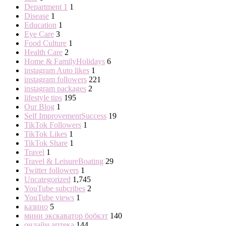
Department 1
1
Disease
1
Education
1
Eye Care
3
Food Culture
1
Health Care
2
Home & FamilyHolidays
6
instagram Auto likes
1
instagram followers
221
instagram packages
2
lifestyle tips
195
Our Blog
1
Self ImprovementSuccess
19
TikTok Followers
1
TikTok Likes
1
TikTok Share
1
Travel
1
Travel & LeisureBoating
29
Twitter followers
1
Uncategorized
1,745
YouTube subcribes
2
YouTube views
1
казино
5
мини экскаватор бобкэт
140
онлайн аптека
144