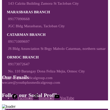
143 Calzita Building Zamora St Tacloban City
MARASBARAS BRANCH
09177090668
JGC Bldg Marasbaras, Tacloban City
CATARMAN BRANCH
09171009697
JS Bldg Anunciation St Brgy Mabolo Catarman, northern samar
ORMOC BRANCH
09173072647
No. 110 Barangay Dona Feliza Mejia, Ormoc City
Our Emails
hr@youthplusmedicalgroup.com
wecare@youthplusmedicalgroup.com
Follow our Social Profile
Facebook
Instagram
YouTube