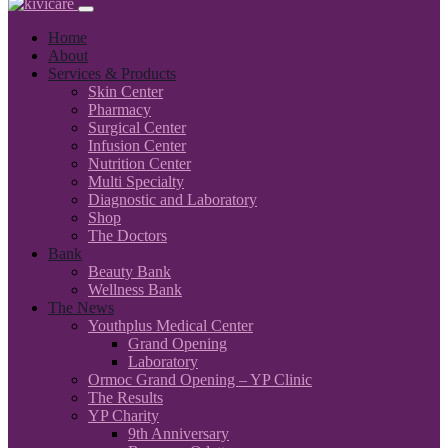
Home
About
Services & Products
Skin Center
Pharmacy
Surgical Center
Infusion Center
Nutrition Center
Multi Specialty
Diagnostic and Laboratory
Shop
The Doctors
Bank
Beauty Bank
Wellness Bank
The News
Youthplus Medical Center
Grand Opening
Laboratory
Ormoc Grand Opening – YP Clinic
The Results
YP Charity
9th Anniversary