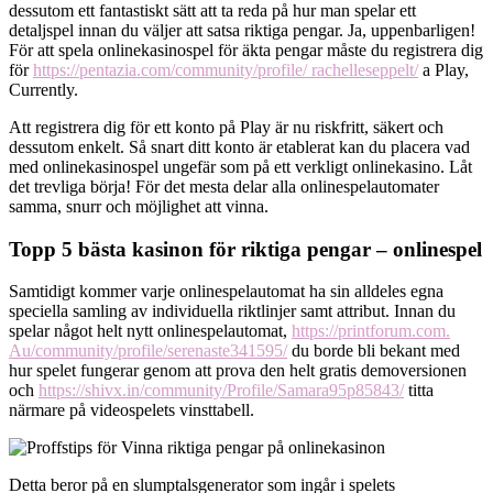
dessutom ett fantastiskt sätt att ta reda på hur man spelar ett
detaljspel innan du väljer att satsa riktiga pengar. Ja, uppenbarligen!
För att spela onlinekasinospel för äkta pengar måste du registrera dig
för
https://pentazia.com/community/profile/ rachelleseppelt/
a Play,
Currently.
Att registrera dig för ett konto på Play är nu riskfritt, säkert och
dessutom enkelt. Så snart ditt konto är etablerat kan du placera vad
med onlinekasinospel ungefär som på ett verkligt onlinekasino. Låt
det trevliga börja! För det mesta delar alla onlinespelautomater
samma, snurr och möjlighet att vinna.
Topp 5 bästa kasinon för riktiga pengar – onlinespel
Samtidigt kommer varje onlinespelautomat ha sin alldeles egna
speciella samling av individuella riktlinjer samt attribut. Innan du
spelar något helt nytt onlinespelautomat,
https://printforum.com.
Au/community/profile/serenaste341595/
du borde bli bekant med
hur spelet fungerar genom att prova den helt gratis demoversionen
och
https://shivx.in/community/Profile/Samara95p85843/
titta
närmare på videospelets vinsttabell.
Detta beror på en slumptalsgenerator som ingår i spelets