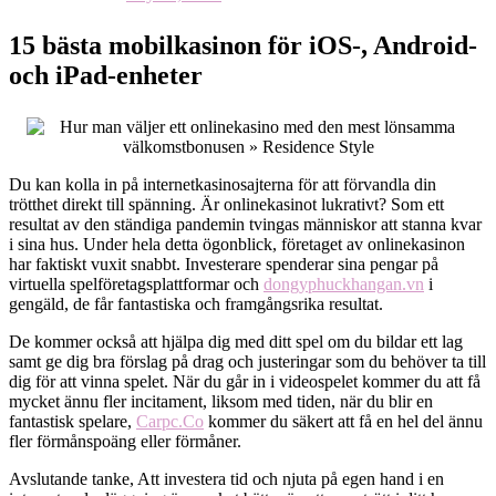
15 bästa mobilkasinon för iOS-, Android-
och iPad-enheter
Du kan kolla in på internetkasinosajterna för att förvandla din
trötthet direkt till spänning. Är onlinekasinot lukrativt? Som ett
resultat av den ständiga pandemin tvingas människor att stanna kvar
i sina hus. Under hela detta ögonblick, företaget av onlinekasinon
har faktiskt vuxit snabbt. Investerare spenderar sina pengar på
virtuella spelföretagsplattformar och
dongyphuckhangan.vn
i
gengäld, de får fantastiska och framgångsrika resultat.
De kommer också att hjälpa dig med ditt spel om du bildar ett lag
samt ge dig bra förslag på drag och justeringar som du behöver ta till
dig för att vinna spelet. När du går in i videospelet kommer du att få
mycket ännu fler incitament, liksom med tiden, när du blir en
fantastisk spelare,
Carpc.Co
kommer du säkert att få en hel del ännu
fler förmånspoäng eller förmåner.
Avslutande tanke, Att investera tid och njuta på egen hand i en