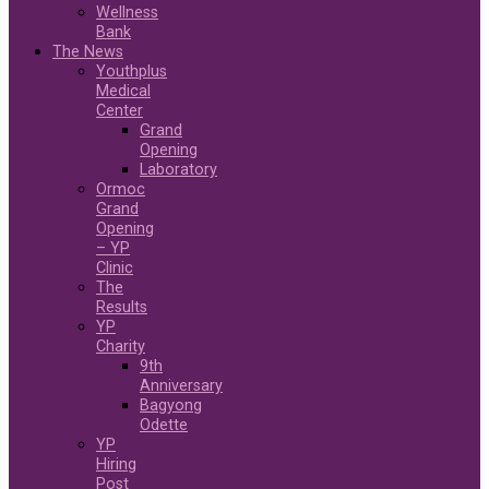
Wellness
Bank
The News
Youthplus
Medical
Center
Grand
Opening
Laboratory
Ormoc
Grand
Opening
– YP
Clinic
The
Results
YP
Charity
9th
Anniversary
Bagyong
Odette
YP
Hiring
Post