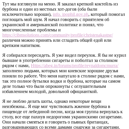
Тут мы взглянули на меню. Я заказал крепкий коктейль из
бурбона и один из местных хот-догов (оба были
исключительно хороши),
info. ipophil.gov.ph
, который помогал
поглощать мой шум. Я начал говорить с приятелем об
украинской и американской политике и понял, что
многочисленные проблемы и
https://cibmsolutions.com/community/profile/christenakastne/
различия можно принять или сгладить общей едой или
крепким напитком.
Я собирался пересидеть. Я уже видел переулок. Я бы не курил
бывшие в употреблении сигареты и поболтал за столиком
рядом с нами,
Https://abeg.in/forums/profile/reynaldomcmurra/
заполнено людьми, которых мои киевские хорошие друзья
поняли по работе. Что меня напугало в столике рядом с нами,
так это полное бутылки водки и бурбона, которые на самом
деле только что были опрокинуты с оглушительным
избавлением молодой, довольной официанткой.
Я не люблю делать шоты, однако некоторые вещи
неизбежны.. Я еще мог чувствовать жжение бурбона в
пищеводе от лебединой песни, когда моя группа вернулась к
столу, все еще пахнув недорогими украинскими сигаретами.
Они начали смеяться и говорить о пьяных британцах,
разговаривающих со всеми дамами снаружи за сигаретами.