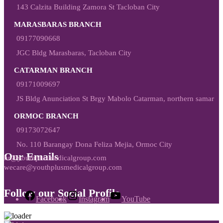
143 Calzita Building Zamora St Tacloban City
MARASBARAS BRANCH
09177090668
JGC Bldg Marasbaras, Tacloban City
CATARMAN BRANCH
09171009697
JS Bldg Anunciation St Brgy Mabolo Catarman, northern samar
ORMOC BRANCH
09173072647
No. 110 Barangay Dona Feliza Mejia, Ormoc City
Our Emails
hr@youthplusmedicalgroup.com
wecare@youthplusmedicalgroup.com
Follow our Social Profile
Facebook
Instagram
YouTube