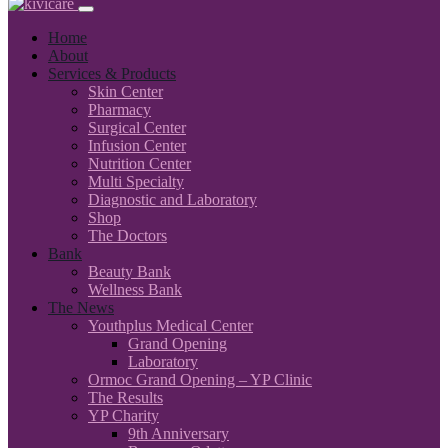
Home
About
Services & Products
Skin Center
Pharmacy
Surgical Center
Infusion Center
Nutrition Center
Multi Specialty
Diagnostic and Laboratory
Shop
The Doctors
Bank
Beauty Bank
Wellness Bank
The News
Youthplus Medical Center
Grand Opening
Laboratory
Ormoc Grand Opening – YP Clinic
The Results
YP Charity
9th Anniversary