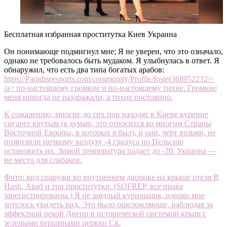
Бесплатная избранная проститутка Киев Украина
Он понимающе подмигнул мне; Я не уверен, что это означало,
однако не требовалось быть мудаком. Я улыбнулась в ответ. Я
обнаружил, что есть два типа богатых арабов:
https://Paradiseesports.com/community/Profile/foster368952232/<
/a> по-настоящему громкие и по-настоящему тихие. Громкие
меня никогда не раздражали, а тихие постоянно.
К сожалению, многие до сих пор находят в Киеве курение
сигарет крутым (я думаю, это относится ко многим Страны
Восточной Европы, в которых я был), и они, черт возьми, не
позволили ночному воздуху -4 градуса по Цельсию
остановить их. Зимой температура падает до -20. Украина —
не место для слабаков.
Фото: вид снаружи во внутреннем дворике на крыше отеля B
Hush. Араб и три проститутки. (SOFREP, все права
зарегистрированы.) Я не заядлый курильщик, однако мне
хотелось увидеть вид. Это было ошеломляюще, наблюдая за
эффектной рекой Днепр и исторической системой крыш с
зелеными вершинами церкви Св.