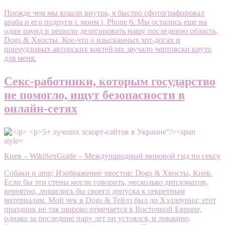
Прежде чем мы вошли внутрь, я быстро сфотографировал
араба и его подруги с моим i, Phone 6. Мы остались еще на
один раунд и решили делегировать нашу последнюю область,
Dogs & Хвосты. Кое-что о изысканных хот-догах и
причудливых авторских коктейлях звучало чертовски круто
для меня.
Секс-работники, которым государство
не помогло, ищут безопасности в
онлайн-сетях
Киев – WikiSexGuide – Международный мировой гид по сексу
Собаки и amp; Изображение хвостов: Dogs & Хвосты, Киев.
Если бы эти стены могли говорить, несколько дипломатов,
вероятно, лишились бы своего допуска к секретным
материалам. Мой чек в Dogs & Тейлз был до Хэллоуина; этот
праздник не так широко отмечается в Восточной Европе,
однако за последние пару лет он устоялся, и локацию,