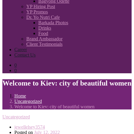
Bagyong Odette
YP Hiring Post
YP Promos
Dr. Yo Nutri Cafe
Barkada Photos
Drinks
Food
Brand Ambassador
Client Testimonials
Career
Contact Us
0
0
Welcome to Kiev: city of beautiful women
Home
Uncategorized
Welcome to Kiev: city of beautiful women
Uncategorized
jewellelsey3574
Posted on
July 12, 2022