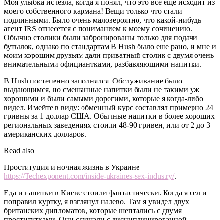
Моя улыбка исчезла, когда я понял, что это все еще исходит из
моего собственного кармана! Вещи только что стали
подлинными. Было очень маловероятно, что какой-нибудь
агент IRS отнесется с пониманием к моему сочинению.
Обычно столики были забронированы только для подачи
бутылок, однако по стандартам B Hush было еще рано, и мне и
моим хорошим друзьям дали приватный столик с двумя очень
внимательными официантками, разбавляющими напитки.
B Hush постепенно заполнялся. Обслуживание было
выдающимся, но смешанные напитки были не такими уж
хорошими и были самыми дорогими, которые я когда-либо
видел. Имейте в виду: обменный курс составлял примерно 24
гривны за 1 доллар США. Обычные напитки в более хороших
региональных заведениях стоили 48-90 гривен, или от 2 до 3
американских долларов.
Read also
Проституция и ночная жизнь в Украине
https://Techexponent.com/inside-ukraines-sex-industry/
.
Еда и напитки в Киеве стоили фантастически. Когда я сел и
поправил куртку, я взглянул налево. Там я увидел двух
британских дипломатов, которые шептались с двумя
проститутками. Они слушали с дисциплинированной