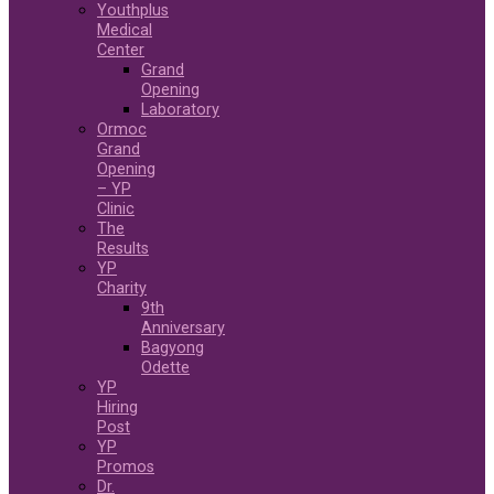
Youthplus
Medical
Center
Grand
Opening
Laboratory
Ormoc
Grand
Opening
– YP
Clinic
The
Results
YP
Charity
9th
Anniversary
Bagyong
Odette
YP
Hiring
Post
YP
Promos
Dr.