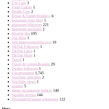
Eye Care
3
Food Culture
1
Health Care
2
Home & FamilyHolidays
6
instagram Auto likes
1
instagram followers
221
instagram packages
2
lifestyle tips
195
Our Blog
1
Self ImprovementSuccess
19
TikTok Followers
1
TikTok Likes
1
TikTok Share
1
Travel
1
Travel & LeisureBoating
29
Twitter followers
1
Uncategorized
1,745
YouTube subcribes
2
YouTube views
1
казино
5
мини экскаватор бобкэт
140
онлайн аптека
144
Поздравительные открытки
122
Meta