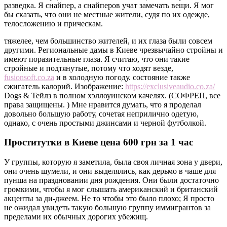
разведка. Я снайпер, а снайперов учат замечать вещи. Я мог
бы сказать, что они не местные жители, судя по их одежде,
телосложению и прическам.
тяжелее, чем большинство жителей, и их глаза были совсем
другими. Региональные дамы в Киеве чрезвычайно стройны и
имеют поразительные глаза. Я считаю, что они такие
стройные и подтянутые, потому что ходят везде,
fusionsoft.co.za
и в холодную погоду. состояние также
сжигатель калорий. Изображение:
https://exclusiveaudio.co.za/
Dogs & Тейлз в полном хэллоуинском качелях. (СОФРЕП, все
права защищены. ) Мне нравится думать, что я проделал
довольно большую работу, сочетая неприлично одетую,
однако, с очень простыми джинсами и черной футболкой.
Проститутки в Киеве цена 600 грн за 1 час
У группы, которую я заметила, была своя личная зона у двери,
они очень шумели, и они выделялись, как дерьмо в чаше для
пунша на праздновании дня рождения. Они были достаточно
громкими, чтобы я мог слышать американский и британский
акценты за ди-джеем. Не то чтобы это было плохо; Я просто
не ожидал увидеть такую ​​большую группу иммигрантов за
пределами их обычных дорогих убежищ.