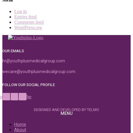
Log in
Entries feed
Comments feed
WordPress.org
OUR EMAILS
hr@youthplusmedicalgroup.com
wecare@youthplusmedicalgroup.com
FOLLOW OUR SOCIAL PROFILE
acebook
Instagram
Youtube
DESIGNED AND DEVELOPED BY TELMO
MENU
Home
About