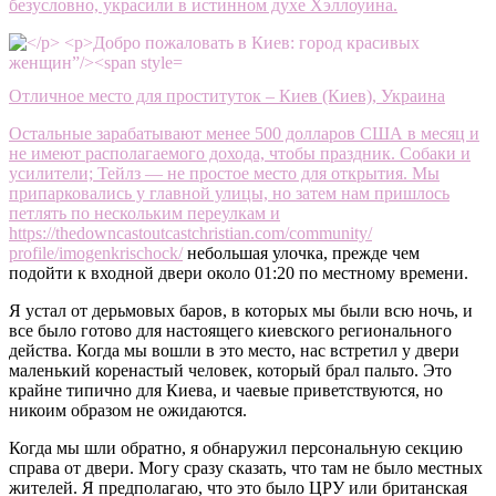
безусловно, украсили в истинном духе Хэллоуина.
Отличное место для проституток – Киев (Киев), Украина
Остальные зарабатывают менее 500 долларов США в месяц и
не имеют располагаемого дохода, чтобы праздник. Собаки и
усилители; Тейлз — не простое место для открытия. Мы
припарковались у главной улицы, но затем нам пришлось
петлять по нескольким переулкам и
https://thedowncastoutcastchristian.com/community/
profile/imogenkrischock/
небольшая улочка, прежде чем
подойти к входной двери около 01:20 по местному времени.
Я устал от дерьмовых баров, в которых мы были всю ночь, и
все было готово для настоящего киевского регионального
действа. Когда мы вошли в это место, нас встретил у двери
маленький коренастый человек, который брал пальто. Это
крайне типично для Киева, и чаевые приветствуются, но
никоим образом не ожидаются.
Когда мы шли обратно, я обнаружил персональную секцию
справа от двери. Могу сразу сказать, что там не было местных
жителей. Я предполагаю, что это было ЦРУ или британская