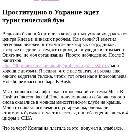
Проституцию в Украине ждет
туристический бум
Ведь они были в Хилтоне, в комфортных условиях, далеко от
центра Киева и никаких проблем. Или были? Я заметил
несколько человек, в том числе некоторых сотрудников,
которые следили за тем, кто приходил и уходил в этом месте.
Опять же, не моя организация. Просто наблюдение. После 3
напитков
https://90prime.com/Community/profile/omsjolene245167
мои
хорошие друзья и Я решил, что с нас хватит, и вызвал еще
одного водителя Уклона, чтобы тот отвез нас в Intercontinental
Hotelhome классного бара B Hush.
Мы поднялись на лифте около кровельной системы Мы с B
Hush из Intercontinental Hotel почувствовали себя так, словно
снова оказались в модном манхэттенском клубе на крыше.
Мне это показалось немного устаревшим, однако не
стоимость бутылок и частные столы, они оба оценивались в 4
цифры в США
Что за черт? Компания платила за это, подумал я, улыбаясь.