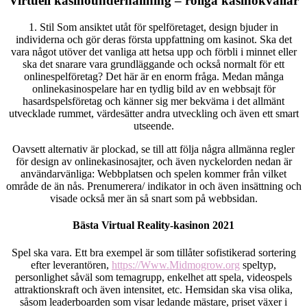
Virtuell kasinounderhållning – roliga kasinokvällar
1. Stil Som ansiktet utåt för spelföretaget, design bjuder in
individerna och gör deras första uppfattning om kasinot. Ska det
vara något utöver det vanliga att hetsa upp och förbli i minnet eller
ska det snarare vara grundläggande och också normalt för ett
onlinespelföretag? Det här är en enorm fråga. Medan många
onlinekasinospelare har en tydlig bild av en webbsajt för
hasardspelsföretag och känner sig mer bekväma i det allmänt
utvecklade rummet, värdesätter andra utveckling och även ett smart
utseende.
Oavsett alternativ är plockad, se till att följa några allmänna regler
för design av onlinekasinosajter, och även nyckelorden nedan är
användarvänliga: Webbplatsen och spelen kommer från vilket
område de än nås. Prenumerera/ indikator in och även insättning och
visade också mer än så snart som på webbsidan.
Bästa Virtual Reality-kasinon 2021
Spel ska vara. Ett bra exempel är som tillåter sofistikerad sortering
efter leverantören,
https://Www.Midmogrow.org
speltyp,
personlighet såväl som temagrupp, enkelhet att spela, videospels
attraktionskraft och även intensitet, etc. Hemsidan ska visa olika,
såsom leaderboarden som visar ledande mästare, priset växer i