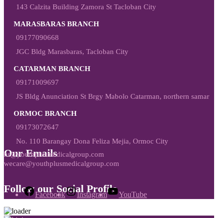
143 Calzita Building Zamora St Tacloban City
MARASBARAS BRANCH
09177090668
JGC Bldg Marasbaras, Tacloban City
CATARMAN BRANCH
09171009697
JS Bldg Anunciation St Brgy Mabolo Catarman, northern samar
ORMOC BRANCH
09173072647
No. 110 Barangay Dona Feliza Mejia, Ormoc City
Our Emails
hr@youthplusmedicalgroup.com
wecare@youthplusmedicalgroup.com
Follow our Social Profile
Facebook
Instagram
YouTube