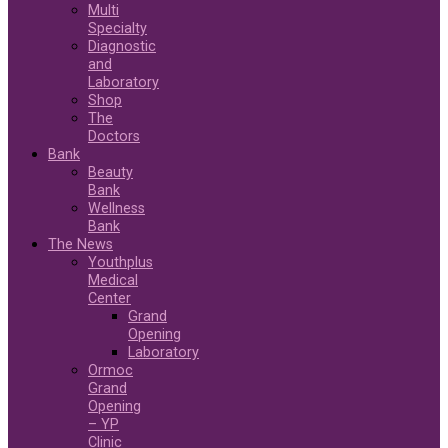
Multi
Specialty
Diagnostic
and
Laboratory
Shop
The
Doctors
Bank
Beauty
Bank
Wellness
Bank
The News
Youthplus
Medical
Center
Grand
Opening
Laboratory
Ormoc
Grand
Opening
– YP
Clinic