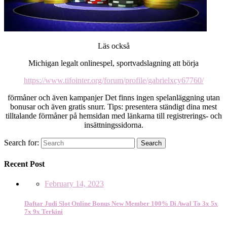
Läs också
Michigan legalt onlinespel, sportvadslagning att börja
https://www.tifointer.org/forum/profile/gabrielxcy67760/
förmåner och även kampanjer Det finns ingen spelanläggning utan
bonusar och även gratis snurr. Tips: presentera ständigt dina mest
tilltalande förmåner på hemsidan med länkarna till registrerings- och
insättningssidorna.
Search for:
Search
Recent Post
February 14, 2023
Daftar Judi Slot Online Bonus New Member 100% Di Awal To 3x 5x
7x 9x Terkini