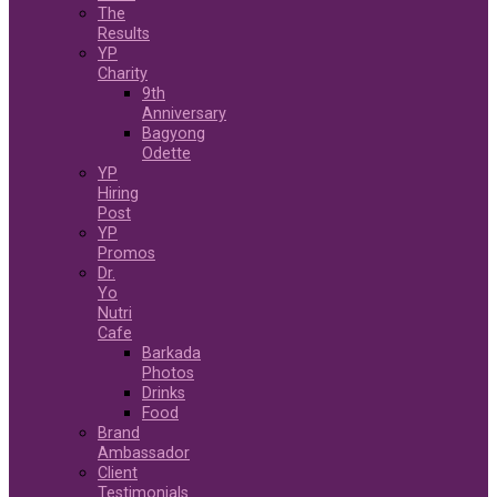
The
Results
YP
Charity
9th
Anniversary
Bagyong
Odette
YP
Hiring
Post
YP
Promos
Dr.
Yo
Nutri
Cafe
Barkada
Photos
Drinks
Food
Brand
Ambassador
Client
Testimonials