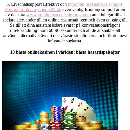
5. Livechattsupport Effektivt och
https://abiosystems.ca/support-
Forum/profile/lloydpercy8506/
även vänlig frontlinjesupport är en
av de stora
www.youthplusmedicalgroup. com
anledningar till att
spelare återvänder till en online casinosajt igen och även en gång till.
Se till att dina assistansledare svarar på konversationsfrågor i
direktsändning inom 60-90 sekunder och att de är snabba att
använda alternativet även i de svåraste situationerna och för de mest
krävande spelarna.
18 bästa onlinekasinon i världen: bästa hasardspelsajter