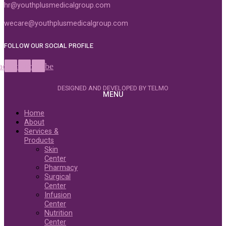
hr@youthplusmedicalgroup.com
wecare@youthplusmedicalgroup.com
FOLLOW OUR SOCIAL PROFILE
acebook
Instagram
Youtube
DESIGNED AND DEVELOPED BY TELMO
MENU
Home
About
Services &
Products
Skin
Center
Pharmacy
Surgical
Center
Infusion
Center
Nutrition
Center