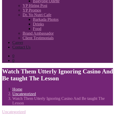
Bagyong Odette
YP Hiring Post
YP Promos
Dr. Yo Nutri Cafe
Barkada Photos
Drinks
Food
Brand Ambassador
Client Testimonials
Career
Contact Us
0
0
Watch Them Utterly Ignoring Casino And
Be taught The Lesson
Home
Uncategorized
Watch Them Utterly Ignoring Casino And Be taught The
Lesson
Uncategorized