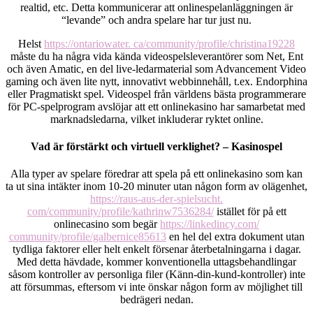
realtid, etc. Detta kommunicerar att onlinespelanläggningen är
“levande” och andra spelare har tur just nu.
Helst
https://ontariowater. ca/community/profile/christina19228
måste du ha några vida kända videospelsleverantörer som Net, Ent
och även Amatic, en del live-ledarmaterial som Advancement Video
gaming och även lite nytt, innovativt webbinnehåll, t.ex. Endorphina
eller Pragmatiskt spel. Videospel från världens bästa programmerare
för PC-spelprogram avslöjar att ett onlinekasino har samarbetat med
marknadsledarna, vilket inkluderar ryktet online.
Vad är förstärkt och virtuell verklighet? – Kasinospel
Alla typer av spelare föredrar att spela på ett onlinekasino som kan
ta ut sina intäkter inom 10-20 minuter utan någon form av olägenhet,
https://raus-aus-der-spielsucht.
com/community/profile/kathrinw7536284/
istället för på ett
onlinecasino som begär
https://linkedincy.com/
community/profile/galbernice85613
en hel del extra dokument utan
tydliga faktorer eller helt enkelt försenar återbetalningarna i dagar.
Med detta hävdade, kommer konventionella uttagsbehandlingar
såsom kontroller av personliga filer (Känn-din-kund-kontroller) inte
att försummas, eftersom vi inte önskar någon form av möjlighet till
bedrägeri nedan.