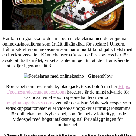
Här kan du granska fördelarna och nackdelarna med de erbjudna
onlinekasinosajterna som är lätt tillgängliga för spelare i Ungern.
Håll utkik efter onlinekasinon som har utmärkt kundhjälp, helst med
en livekonversation Känn chanserna Visst, de flesta av oss har för
avsikt att träffa målet, vilket är anledningen till att den framstående
tslott säljer i genomsnitt 3.
Bordsspel som live roulette, blackjack, texas hold’em eller
Https:
//pechesurglaceauquebec.Com
baccarat, är de minst givande för
casinosajten eftersom spelare hanterar var och
poppingpaperbacks.com
även när de satsar. Maker-videospel som
videoklippsautomater eller videokasinopoker är rimligt lönsamma
för onlinekasinot. Nyhetsspel, som är spel av lotterityp, är de
videospel med högst intäktsmarginal för anläggningen för
onlinespel.