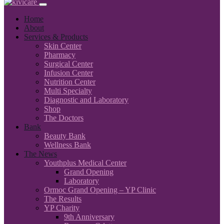
Home
About
Services & Products
Skin Center
Pharmacy
Surgical Center
Infusion Center
Nutrition Center
Multi Specialty
Diagnostic and Laboratory
Shop
The Doctors
Bank
Beauty Bank
Wellness Bank
The News
Youthplus Medical Center
Grand Opening
Laboratory
Ormoc Grand Opening – YP Clinic
The Results
YP Charity
9th Anniversary