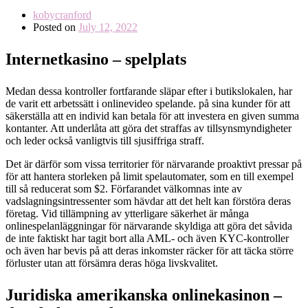
kobycranford
Posted on
July 12, 2022
Internetkasino – spelplats
Medan dessa kontroller fortfarande släpar efter i butikslokalen, har
de varit ett arbetssätt i onlinevideo spelande. på sina kunder för att
säkerställa att en individ kan betala för att investera en given summa
kontanter. Att underlåta att göra det straffas av tillsynsmyndigheter
och leder också vanligtvis till sjusiffriga straff.
Det är därför som vissa territorier för närvarande proaktivt pressar på
för att hantera storleken på limit spelautomater, som en till exempel
till så reducerat som $2. Förfarandet välkomnas inte av
vadslagningsintressenter som hävdar att det helt kan förstöra deras
företag. Vid tillämpning av ytterligare säkerhet är många
onlinespelanläggningar för närvarande skyldiga att göra det såvida
de inte faktiskt har tagit bort alla AML- och även KYC-kontroller
och även har bevis på att deras inkomster räcker för att täcka större
förluster utan att försämra deras höga livskvalitet.
Juridiska amerikanska onlinekasinon –