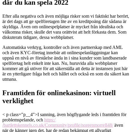
där du kan spela 2022
Efter alla negativa och även möjliga risker som vi faktiskt har berört,
är det dags att ge spelföretagen lite av en kreditpoäng där sådana är
skyldiga. Även om onlinespelplatser är mycket från idealiska och
välkomna risker, skulle det vara orättvist att helt förkasta dem. Som
diskuterats tidigare, dessa webbplatser.
Automatiska verktyg, kontroller och även partnerskap med AML
och även KYC-företag innebär att onlinespelanläggningar kan
uppnå en nivå av förståelse ända in i sina kunder som landbaserade
spelföretag helt enkelt inte kan. Nu, huruvida alla webbplatser
kommer att gå utöver för att säkerställa att detta är instansen just här
är en ytterligare fråga helt och hållet och också en som du säkert kan
utmana.
Framtiden för onlinekasinon: virtuell
verklighet
< p class="p__4">I sanning, även högflygande leds i framtiden för
problemspelande, och
https:/
/bartlettskennels.co.uk/Community/profile/noreenmorrell48/
även
när de känner igen det, har de redan bekämpat ett allvarligt