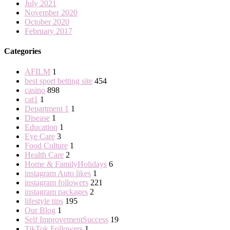
July 2021
November 2020
October 2020
February 2017
Categories
AFILM
1
best sport betting site
454
casino
898
cat1
1
Department 1
1
Disease
1
Education
1
Eye Care
3
Food Culture
1
Health Care
2
Home & FamilyHolidays
6
instagram Auto likes
1
instagram followers
221
instagram packages
2
lifestyle tips
195
Our Blog
1
Self ImprovementSuccess
19
TikTok Followers
1