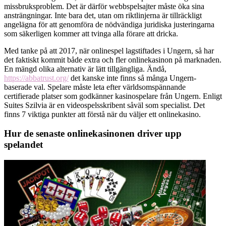
missbruksproblem. Det är därför webbspelsajter måste öka sina
ansträngningar. Inte bara det, utan om riktlinjerna är tillräckligt
angelägna för att genomföra de nödvändiga juridiska justeringarna
som säkerligen kommer att tvinga alla förare att dricka.
Med tanke på att 2017, när onlinespel lagstiftades i Ungern, så har
det faktiskt kommit både extra och fler onlinekasinon på marknaden.
En mängd olika alternativ är lätt tillgängliga. Ändå,
https://abbatrust.org/
det kanske inte finns så många Ungern-
baserade val. Spelare måste leta efter världsomspännande
certifierade platser som godkänner kasinospelare från Ungern. Enligt
Suites Szilvia är en videospelsskribent såväl som specialist. Det
finns 7 viktiga punkter att förstå när du väljer ett onlinekasino.
Hur de senaste onlinekasinonen driver upp
spelandet