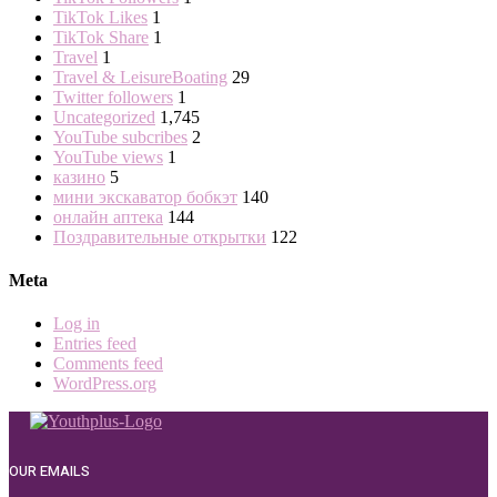
TikTok Likes
1
TikTok Share
1
Travel
1
Travel & LeisureBoating
29
Twitter followers
1
Uncategorized
1,745
YouTube subcribes
2
YouTube views
1
казино
5
мини экскаватор бобкэт
140
онлайн аптека
144
Поздравительные открытки
122
Meta
Log in
Entries feed
Comments feed
WordPress.org
OUR EMAILS