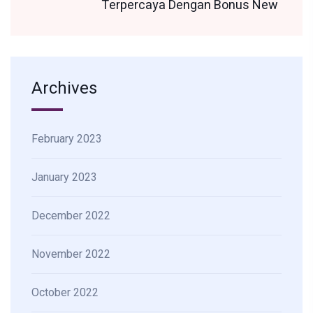
Terpercaya Dengan Bonus New
Member Terbesar
Archives
February 2023
January 2023
December 2022
November 2022
October 2022