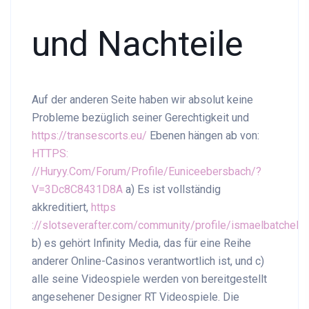
und Nachteile
Auf der anderen Seite haben wir absolut keine
Probleme bezüglich seiner Gerechtigkeit und
https://transescorts.eu/
Ebenen hängen ab von:
HTTPS:
//Huryy.Com/Forum/Profile/Euniceebersbach/?
V=3Dc8C8431D8A
a) Es ist vollständig
akkreditiert,
https
://slotseverafter.com/community/profile/ismaelbatchelor
b) es gehört Infinity Media, das für eine Reihe
anderer Online-Casinos verantwortlich ist, und c)
alle seine Videospiele werden von bereitgestellt
angesehener Designer RT Videospiele. Die