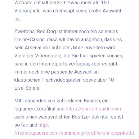
Website enthält derzeit etwas mehr als 150
Videospiele, was überhaupt keine große Auswahl
ist.
Zweitens, Red Dog ist immer noch ein so neues
Online-Casino, dass wir davon ausgehen, dass es
sein Arsenal im Laufe der Jahre erweitern wird.
Viele der Videospiele, die Sie hier spielen können,
sind in den Internetports verfügbar, aber es gibt
immer noch eine passende Auswahl an
klassischen Tischvideospielen sowie über 10
Live-Spiele.
Mit Tausenden von zufriedenen Kunden, ein
legitimes Zertifikat und
https://bordell-guide.com
auch einen wasserdichten Besitzer dahinter, es ist
so fair und
https:
//richeoupauvre.com/community/profile/philipppriketts/