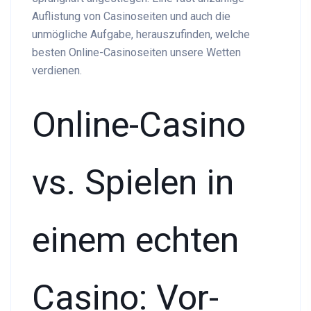
Auflistung von Casinoseiten und auch die
unmögliche Aufgabe, herauszufinden, welche
besten Online-Casinoseiten unsere Wetten
verdienen.
Online-Casino
vs. Spielen in
einem echten
Casino: Vor-