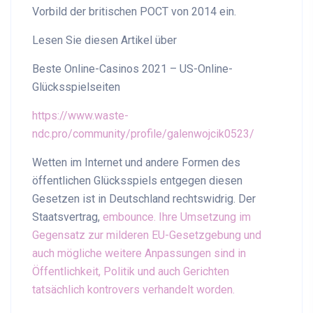
Vorbild der britischen POCT von 2014 ein.
Lesen Sie diesen Artikel über
Beste Online-Casinos 2021 – US-Online-
Glücksspielseiten
https://www.waste-
ndc.pro/community/profile/galenwojcik0523/
Wetten im Internet und andere Formen des
öffentlichen Glücksspiels entgegen diesen
Gesetzen ist in Deutschland rechtswidrig. Der
Staatsvertrag,
embounce. Ihre Umsetzung im
Gegensatz zur milderen EU-Gesetzgebung und
auch mögliche weitere Anpassungen sind in
Öffentlichkeit, Politik und auch Gerichten
tatsächlich kontrovers verhandelt worden.