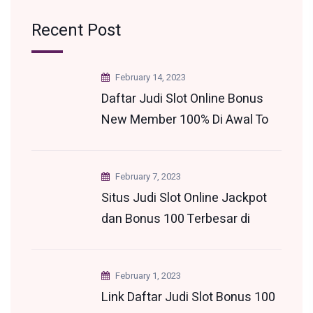
Recent Post
February 14, 2023
Daftar Judi Slot Online Bonus
New Member 100% Di Awal To
3x 5x 7x 9x Terkini
February 7, 2023
Situs Judi Slot Online Jackpot
dan Bonus 100 Terbesar di
Indonesia
February 1, 2023
Link Daftar Judi Slot Bonus 100