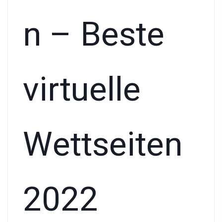
n – Beste
virtuelle
Wettseiten
2022