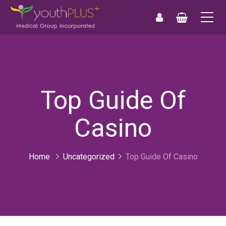
0
0
Top Guide Of
Casino
Home
Uncategorized
Top Guide Of Casino