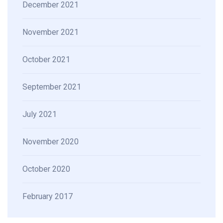
December 2021
November 2021
October 2021
September 2021
July 2021
November 2020
October 2020
February 2017