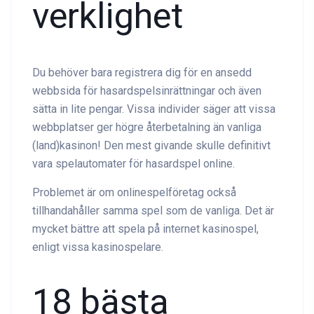
verklighet
Du behöver bara registrera dig för en ansedd
webbsida för hasardspelsinrättningar och även
sätta in lite pengar. Vissa individer säger att vissa
webbplatser ger högre återbetalning än vanliga
(land)kasinon! Den mest givande skulle definitivt
vara spelautomater för hasardspel online.
Problemet är om onlinespelföretag också
tillhandahåller samma spel som de vanliga. Det är
mycket bättre att spela på internet kasinospel,
enligt vissa kasinospelare.
18 bästa