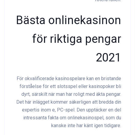
Bästa onlinekasinon
för riktiga pengar
2021
För okvalificerade kasinospelare kan en bristande
förståelse för ett slotsspel eller kasinopoker bli
dyrt, särskilt när man har roligt med äkta pengar.
Det här inlägget kommer säkerligen att bredda din
expertis inom e, PC-spel. Den upptäcker en del
intressanta fakta om onlinekasinospel, som du
kanske inte har känt igen tidigare.