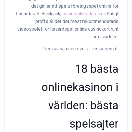
det gäller att spela företagsspel online för
hasardspel. Blackjack,
coviddailyupdates.ca
Enligt
proffs är det det mest rekommenderade
videospelet för hasardspel online casinokort runt
om i världen.
Flera av namnen över är instanserna!.
18 bästa
onlinekasinon i
världen: bästa
spelsajter