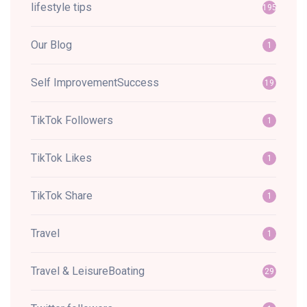
lifestyle tips
195
Our Blog
1
Self ImprovementSuccess
19
TikTok Followers
1
TikTok Likes
1
TikTok Share
1
Travel
1
Travel & LeisureBoating
29