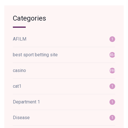
Categories
AFILM
1
best sport betting site
454
casino
898
cat1
1
Department 1
1
Disease
1