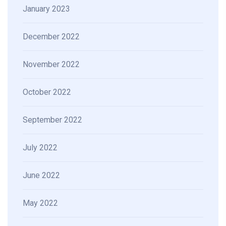
January 2023
December 2022
November 2022
October 2022
September 2022
July 2022
June 2022
May 2022