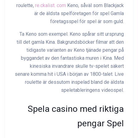
roulette,
re.ckalist. com
Keno, såväl som Blackjack
är de äldsta spelföretagen för spel Gamla
företagsspel för spel är som guld.
Ta Keno som exempel. Keno spårar sitt ursprung
till det gamla Kina. Bakgrundsböcker filmar att den
tidigaste varianten av Keno tjänade pengar på
byggandet av den fantastiska muren i Kina. Med
kinesiska invandrare skulle tv-spelet säkert
senare komma hit i USA i början av 1800-talet. Live
roulette är dessutom inspelad bland de äldsta
speletableringens videospel.
Spela casino med riktiga
pengar Spel