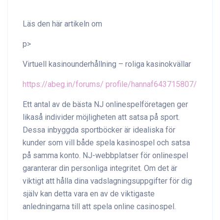
Läs den här artikeln om
p>
Virtuell kasinounderhållning – roliga kasinokvällar
https://abeg.in/forums/ profile/hannaf643715807/
Ett antal av de bästa NJ onlinespelföretagen ger
likaså individer möjligheten att satsa på sport.
Dessa inbyggda sportböcker är idealiska för
kunder som vill både spela kasinospel och satsa
på samma konto. NJ-webbplatser för onlinespel
garanterar din personliga integritet. Om det är
viktigt att hålla dina vadslagningsuppgifter för dig
själv kan detta vara en av de viktigaste
anledningarna till att spela online casinospel.