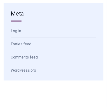
Meta
Log in
Entries feed
Comments feed
WordPress.org