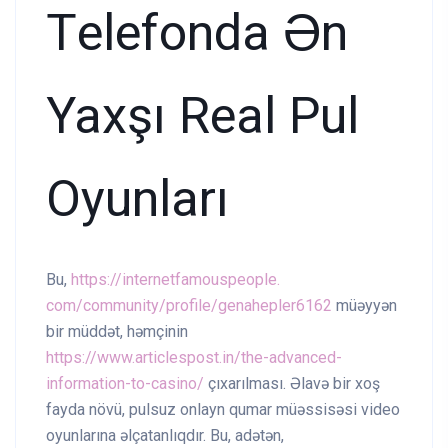
Telefonda Ən
Yaxşı Real Pul
Oyunları
Bu,
https://internetfamouspeople.
com/community/profile/genahepler6162
müəyyən
bir müddət, həmçinin
https://www.articlespost.in/the-advanced-
information-to-casino/
çıxarılması. Əlavə bir xoş
fayda növü, pulsuz onlayn qumar müəssisəsi video
oyunlarına əlçatanlıqdır. Bu, adətən,