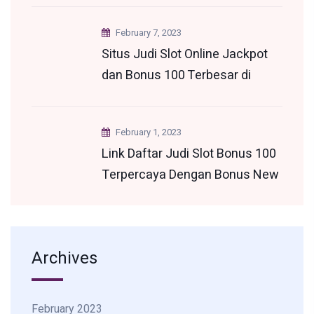
February 7, 2023
Situs Judi Slot Online Jackpot
dan Bonus 100 Terbesar di
Indonesia
February 1, 2023
Link Daftar Judi Slot Bonus 100
Terpercaya Dengan Bonus New
Member Terbesar
Archives
February 2023