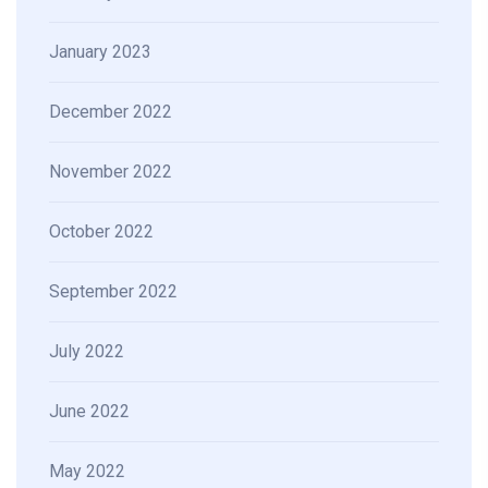
January 2023
December 2022
November 2022
October 2022
September 2022
July 2022
June 2022
May 2022