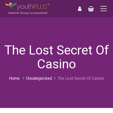
0
0
The Lost Secret Of
Casino
Home
Uncategorized
The Lost Secret Of Casino