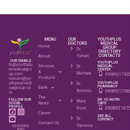
MENU
OUR
YOUTHPLUS
DOCTORS
MEDICAL
Home
GROUP
Dr.
DIRECTORY
CONTACTS
Yohan
About
OUR EMAILS
YOUTHPLUS
hr@youthplu
MEDICAL
Services
Dr.
CENTER
smedicalgro
&
Michael
up.com
0908921730
Products
wecare@yo
YOUTHPLUS
uthplusmedi
Dr.
PHARMACY
Bank
calgroup.co
Antonio
0908921738
m
The
DR. YO NUTRI
FOLLOW OUR
Mary
CAFE
SOCIAL
News
PROFILE
090892167
Rose
Career
SEE ALL
Dr.
CONTACT
Contact Us
Vanessa
DESIGNED
AND