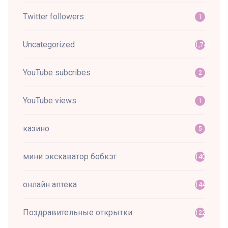
Twitter followers
1
Uncategorized
1,745
YouTube subcribes
2
YouTube views
1
казино
5
мини экскаватор бобкэт
140
онлайн аптека
144
Поздравительные открытки
122