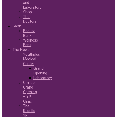
and
Laboratory
Shop
The
Doctors
Bank
Beauty
Bank
Wellness
Bank
The News
Youthplus
Medical
Center
Grand
Opening
Laboratory
Ormoc
Grand
Opening
– YP
Clinic
The
Results
YP