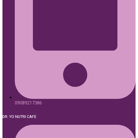
09089217386
DR. YO NUTRI CAFE