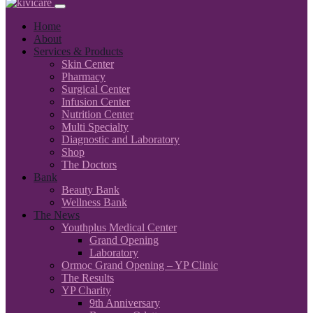
Home
About
Services & Products
Skin Center
Pharmacy
Surgical Center
Infusion Center
Nutrition Center
Multi Specialty
Diagnostic and Laboratory
Shop
The Doctors
Bank
Beauty Bank
Wellness Bank
The News
Youthplus Medical Center
Grand Opening
Laboratory
Ormoc Grand Opening – YP Clinic
The Results
YP Charity
9th Anniversary