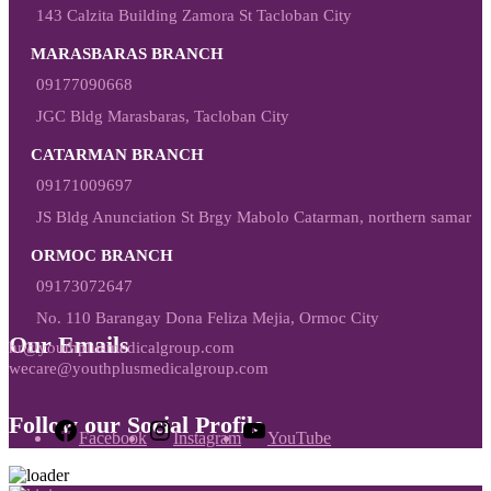
143 Calzita Building Zamora St Tacloban City
MARASBARAS BRANCH
09177090668
JGC Bldg Marasbaras, Tacloban City
CATARMAN BRANCH
09171009697
JS Bldg Anunciation St Brgy Mabolo Catarman, northern samar
ORMOC BRANCH
09173072647
No. 110 Barangay Dona Feliza Mejia, Ormoc City
Our Emails
hr@youthplusmedicalgroup.com
wecare@youthplusmedicalgroup.com
Follow our Social Profile
Facebook
Instagram
YouTube