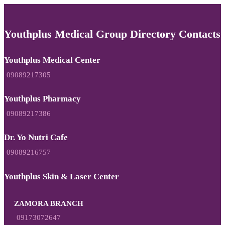
Youthplus Medical Group Directory Contacts
Youthplus Medical Center
09089217305
Youthplus Pharmacy
09089217386
Dr. Yo Nutri Cafe
09089216757
Youthplus Skin & Laser Center
ZAMORA BRANCH
09173072647