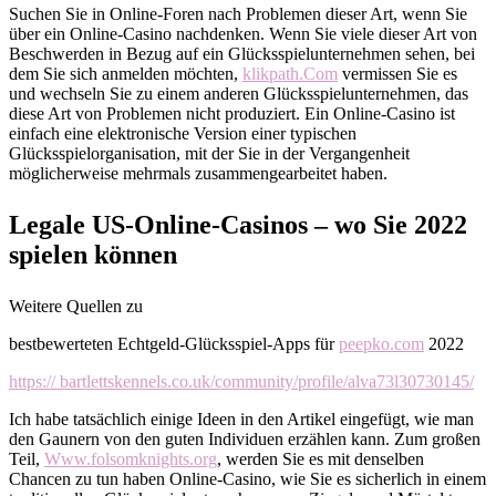
Suchen Sie in Online-Foren nach Problemen dieser Art, wenn Sie
über ein Online-Casino nachdenken. Wenn Sie viele dieser Art von
Beschwerden in Bezug auf ein Glücksspielunternehmen sehen, bei
dem Sie sich anmelden möchten,
klikpath.Com
vermissen Sie es
und wechseln Sie zu einem anderen Glücksspielunternehmen, das
diese Art von Problemen nicht produziert. Ein Online-Casino ist
einfach eine elektronische Version einer typischen
Glücksspielorganisation, mit der Sie in der Vergangenheit
möglicherweise mehrmals zusammengearbeitet haben.
Legale US-Online-Casinos – wo Sie 2022
spielen können
Weitere Quellen zu
bestbewerteten Echtgeld-Glücksspiel-Apps für
peepko.com
2022
https:// bartlettskennels.co.uk/community/profile/alva73l30730145/
Ich habe tatsächlich einige Ideen in den Artikel eingefügt, wie man
den Gaunern von den guten Individuen erzählen kann. Zum großen
Teil,
Www.folsomknights.org
, werden Sie es mit denselben
Chancen zu tun haben Online-Casino, wie Sie es sicherlich in einem