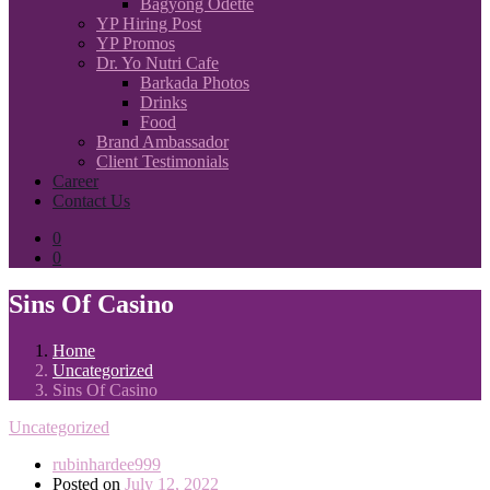
Bagyong Odette
YP Hiring Post
YP Promos
Dr. Yo Nutri Cafe
Barkada Photos
Drinks
Food
Brand Ambassador
Client Testimonials
Career
Contact Us
0
0
Sins Of Casino
Home
Uncategorized
Sins Of Casino
Uncategorized
rubinhardee999
Posted on
July 12, 2022