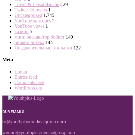
Travel & LeisureBoating
29
Twitter followers
1
Uncategorized
1,745
YouTube subcribes
2
YouTube views
1
казино
5
мини экскаватор бобкэт
140
онлайн аптека
144
Поздравительные открытки
122
Meta
Log in
Entries feed
Comments feed
WordPress.org
OUR EMAILS
hr@youthplusmedicalgroup.com
wecare@youthplusmedicalgroup.com