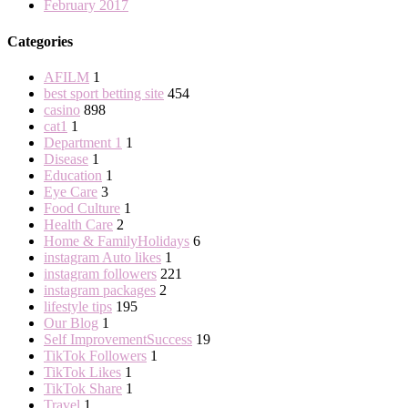
February 2017
Categories
AFILM
1
best sport betting site
454
casino
898
cat1
1
Department 1
1
Disease
1
Education
1
Eye Care
3
Food Culture
1
Health Care
2
Home & FamilyHolidays
6
instagram Auto likes
1
instagram followers
221
instagram packages
2
lifestyle tips
195
Our Blog
1
Self ImprovementSuccess
19
TikTok Followers
1
TikTok Likes
1
TikTok Share
1
Travel
1