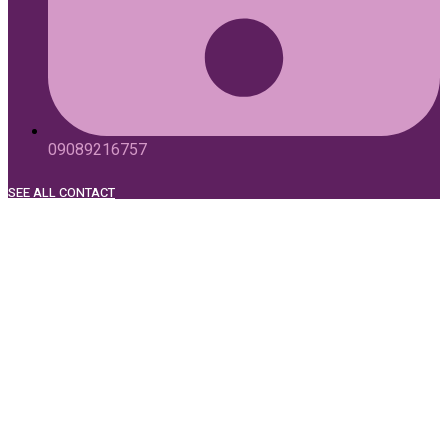
09089216757
SEE ALL CONTACT