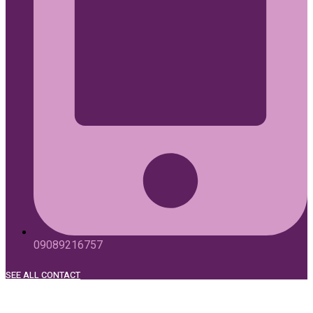
09089216757
SEE ALL CONTACT