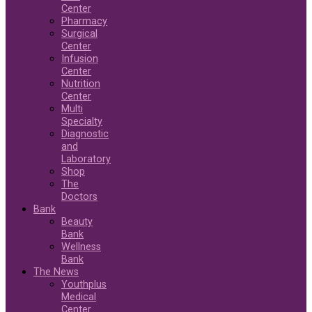
Center
Pharmacy
Surgical
Center
Infusion
Center
Nutrition
Center
Multi
Specialty
Diagnostic
and
Laboratory
Shop
The
Doctors
Bank
Beauty
Bank
Wellness
Bank
The News
Youthplus
Medical
Center