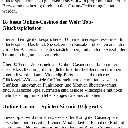
Glücksspielbetriebs zu genießen. Das Softwareprogramm kann ohne
Browserunterstützung direkt an den Casino-Treiber angehängt
werden.
18 beste Online-Casinos der Welt: Top-
Glücksspielseiten
Hier sind einige der besprochenen Unternehmensspielressourcen für
Glücksspiele, Das heißt, Sie setzen den Einsatz und ziehen auch den
virtuellen Balken anstelle des tatsächlichen, und auch die Anzahl der
Trommeln beginnt sich zu drehen.
Über 90 % der Videospiele auf Online-Casinoseiten fallen unter
diese Klassifizierung, die folglich direkt in die folgenden Gruppen
unterteilt werden kann. Videoclip-Ports – das sind moderne
Glücksspiel-Videospiele für Unternehmen, die mit fantastischen
Grafiken, innovativen Funktionen und Motiven überschwemmt
sind. Klassische Spielautomaten sind zeitlose Videospiele mit noch
mehr Leistung, um ein lebenslanges Erlebnis zu haben.
Online Casino – Spielen Sie mit 10 $ gratis
Dieses Spiel wird normalerweise als der König der Casinospiele
bezeichnet und basiert auf reinen Möglichkeiten. Es hat ein Rad mit
telefonierten Nummernports auf dem inneren Ring, in Schwarz oder