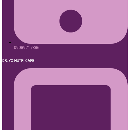
09089217386
DR. YO NUTRI CAFE