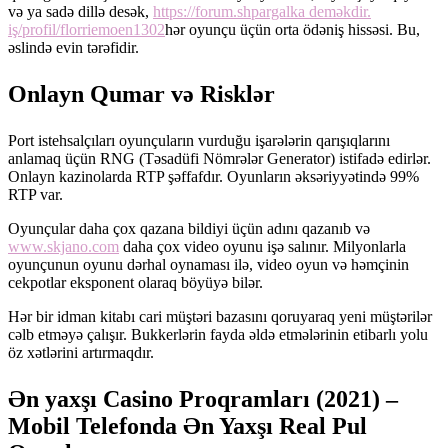
və ya sadə dillə desək,
https://forum.shpargalka deməkdir.
iş/profil/florriemoen1302
hər oyunçu üçün orta ödəniş hissəsi. Bu,
əslində evin tərəfidir.
Onlayn Qumar və Risklər
Port istehsalçıları oyunçuların vurduğu işarələrin qarışıqlarını
anlamaq üçün RNG (Təsadüfi Nömrələr Generator) istifadə edirlər.
Onlayn kazinolarda RTP şəffafdır. Oyunların əksəriyyətində 99%
RTP var.
Oyunçular daha çox qazana bildiyi üçün adını qazanıb və
www.skjano.com
daha çox video oyunu işə salınır. Milyonlarla
oyunçunun oyunu dərhal oynaması ilə, video oyun və həmçinin
cekpotlar eksponent olaraq böyüyə bilər.
Hər bir idman kitabı cari müştəri bazasını qoruyaraq yeni müştərilər
cəlb etməyə çalışır. Bukkerlərin fayda əldə etmələrinin etibarlı yolu
öz xətlərini artırmaqdır.
Ən yaxşı Casino Proqramları (2021) –
Mobil Telefonda Ən Yaxşı Real Pul