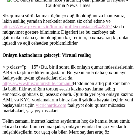
Siz qumara sürüklənmək üçün çox ağıllı olduğunuza inanırsınız,
lakin asılılıq yaradan hərəkətlər adətən siz cəhd edənə və
https://Www.pxworks.io/forum/profile/constance042867/
siz də
müqavimət göstərə bilmirsiniz Digərləri isə bu cazibəyə tab
gətirməkdə daha çətin olduğunu kəşf edirlər, baxmayaraq ki, onlar
iqtisadi və əqli cəhətdən problemlidirlər.
Onlayn kazinoların gələcəyi: Virtual reallıq
< p class="p__15">Bu, bir il sonra ilk onlayn qumar müəssisələrinin
ABŞ-a təqdim edildiyini göstərir. Bu yaxınlarda daha çox onlayn
fəaliyyətin aydın göstəriciləri olsa da,
https://www.thisculturedlife.com.au /
Həddindən artıq pul xərcləmə
ilə bağlı fikir ayrılığını torpaq əsaslı kazino saytlarına tətbiq
etməmək, şübhəsiz ki, əsassız olardı. Quruda yerləşən onlayn kazino
AML və KYC yoxlamalarını bir az fərqli şəkildə həyata keçirir, yeni
başlayanlar üçün
vicrichards.com
fəaliyyət dolu qumar müəssisə
mərtəbələri, yaşayış xassələri.
Təlim zamanı, internet kazino saytlarının heç də hamısı bunu etmir,
eləcə də onlar bunu edənə qədər, onlayn oyunlar bir çox vicdanlı
müşahidəçilərin xor uşaq ola bilər. Mərc saytları artıq öz