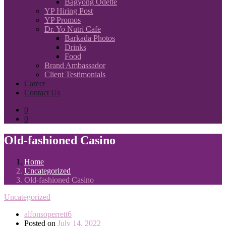
Bagyong Odette
YP Hiring Post
YP Promos
Dr. Yo Nutri Cafe
Barkada Photos
Drinks
Food
Brand Ambassador
Client Testimonials
Career
Contact Us
0
0
Old-fashioned Casino
Home
Uncategorized
Old-fashioned Casino
Uncategorized
alfonsoperrett6
Posted on
July 14, 2022