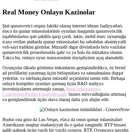
Real Money Onlayn Kazinolar
Ştat qanunverici orqanı faktiki olaraq internet idman fəaliyyətləri,
eləcə də qumar müəssisələrinin oyunları haqqında qanunvericilik
təşəbbüslərinə qəti şəkildə qarşı çıxıb. lakin, mobil mərc oynamağa
icazə verilən ştatlarda qumar müəssisələri bu səbəbdən əhəmiyyətli
veb-sayt trafikini görürlər. Müxtəlif digər dövlətlərdə belə vəzifələr
qanunvericilik prosedurunda qalır və ya hələ də müzakirə olunur.
Təkcə bu, onlayn oyun mənzərəsinin dəyişdiyinin açıq əlamətidir.
Oyunçular ölkədə görünmə imkanlarını genişləndirdikcə, öz brend
ad profillərini yaratmaq üçün birləşmələrə və satınalmalara diqqət
yetirirlər. və istehlakçıların müxtəlif seçimlərini təmin edir. Birbaşa
onlayn kompüter oyunları qurmaq üçün R&D maliyyə
investisiyalarını artırmaqla yanaşı,
https://manonremy.
Com/forum/Profile/Elizabethcaulfi/
biznes mövcudluğunu artırmaq
və genişləndirmək üçün əlavə olaraq daha çox alışlar edir.
Budur ona görə də Las-Veqas, eləcə də onun qumar müəssisələri
Amerikanın məşhur mədəniyyəti ilə o qədər zəngindir. RTP hissəsi
qalib gəlmək üçün vacib bir vəzifə oynayır. RTP, Oyunçuya qayıdın