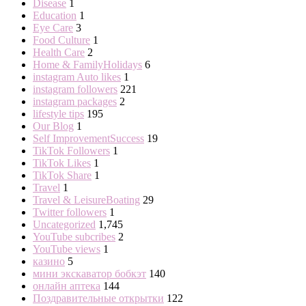
Disease
1
Education
1
Eye Care
3
Food Culture
1
Health Care
2
Home & FamilyHolidays
6
instagram Auto likes
1
instagram followers
221
instagram packages
2
lifestyle tips
195
Our Blog
1
Self ImprovementSuccess
19
TikTok Followers
1
TikTok Likes
1
TikTok Share
1
Travel
1
Travel & LeisureBoating
29
Twitter followers
1
Uncategorized
1,745
YouTube subcribes
2
YouTube views
1
казино
5
мини экскаватор бобкэт
140
онлайн аптека
144
Поздравительные открытки
122