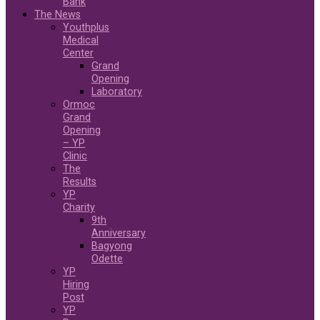
Bank
The News
Youthplus
Medical
Center
Grand
Opening
Laboratory
Ormoc
Grand
Opening
– YP
Clinic
The
Results
YP
Charity
9th
Anniversary
Bagyong
Odette
YP
Hiring
Post
YP