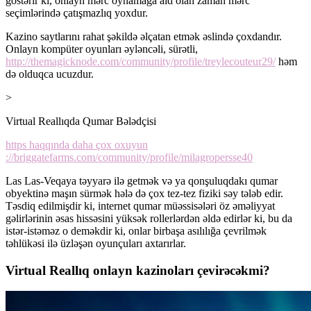
göstərir ki, onlayn mərc oynamağa aid olan zaman mərc
seçimlərində çatışmazlıq yoxdur.
Kazino saytlarını rahat şəkildə əlçatan etmək əslində çoxdandır.
Onlayn kompüter oyunları əyləncəli, sürətli,
http://themagicknode.com/community/profile/treylecouteur29/
həm
də olduqca ucuzdur.
>
Virtual Reallıqda Qumar Bələdçisi
https haqqında daha çox oxuyun
://briggatefarms.com/community/profile/milagropersse40
Las Las-Veqaya təyyarə ilə getmək və ya qonşuluqdakı qumar
obyektinə maşın sürmək hələ də çox tez-tez fiziki səy tələb edir.
Təsdiq edilmişdir ki, internet qumar müəssisələri öz əməliyyat
gəlirlərinin əsas hissəsini yüksək rollerlərdən əldə edirlər ki, bu da
istər-istəməz o deməkdir ki, onlar birbaşa asılılığa çevrilmək
təhlükəsi ilə üzləşən oyunçuları axtarırlar.
Virtual Reallıq onlayn kazinoları çevirəcəkmi?