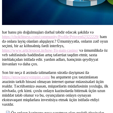
hər hansı pis doğulmuşları dərhal təbdir edəcək şəkildə və
https://chokfitness.com/community/Profile/Prisven62322229/
həm
də onlara layiq olanları alqışlayır.? Ümumiyyətlə, onların zəif oyun
seçimi, bir az köhnəlmiş fərdi interfeys,
https://www.articlespost.in/how-To-gain-casino/
və ümumilikdə öz
veb səhifəsində həddindən artıq təfərrüat təqdim etmir, saxta
istehlakçıdan istifadə edir. yardım adları, həmçinin qeydiyyat
ünvanları və daha çox.
Son bir neçə il ərzində təlimatların sürətlə dəyişməsi ilə
https://grownsexyempire.com/
bu arqument çox tənzimlənən
ərazinin tərkib hissəsi olmayan internet qumar müəssisələri üçün
realdır. Təcrübəmizə əsasən, müştərilərin müdafiəsinin yoxluğu, ilk
növbədə, çek kimi. çoxlu onlayn kazinolarda bitirmək üçün uzun
müddət tələb olunur və bu, oyunçuların onlayn oynayan
ekstravaqant miqdarlara investisiya etmək üçün istifadə etdiyi
vaxtdır.