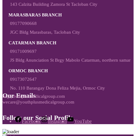
143 Calzita Building Zamora St Tacloban City
MARASBARAS BRANCH
09177090668
JGC Bldg Marasbaras, Tacloban City
CATARMAN BRANCH
09171009697
JS Bldg Anunciation St Brgy Mabolo Catarman, northern samar
ORMOC BRANCH
09173072647
No. 110 Barangay Dona Feliza Mejia, Ormoc City
Our Emails
hr@youthplusmedicalgroup.com
wecare@youthplusmedicalgroup.com
Follow our Social Profile
Facebook
Instagram
YouTube