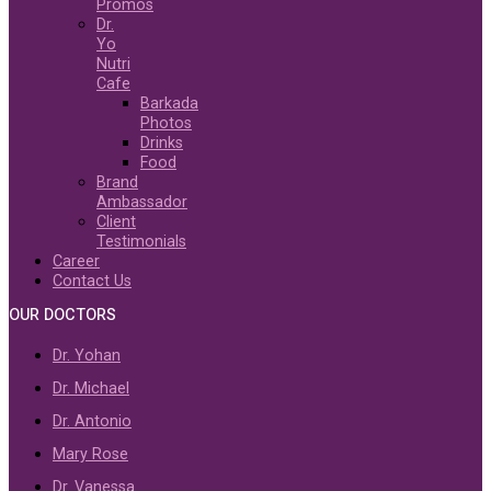
Promos
Dr.
Yo
Nutri
Cafe
Barkada
Photos
Drinks
Food
Brand
Ambassador
Client
Testimonials
Career
Contact Us
OUR DOCTORS
Dr. Yohan
Dr. Michael
Dr. Antonio
Mary Rose
Dr. Vanessa