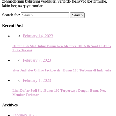
zəhmətlərinin bəhrəsini verdikləri yerlərdə fəaliyyət göstərmirlər,
lakin heç nə qaytarmırlar.
Search for:
Search
Recent Post
February 14, 2023
Daftar Judi Slot Online Bonus New Member 100% Di Awal To 3x 5x
7x 9x Terkini
February 7, 2023
Situs Judi Slot Online Jackpot dan Bonus 100 Terbesar di Indonesia
February 1, 2023
Link Daftar Judi Slot Bonus 100 Terpercaya Dengan Bonus New
Member Terbesar
Archives
February 2023