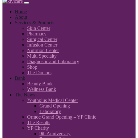
Home
About
Services & Products
Skin Center
Pharmacy
Surgical Center
Infusion Center
Nutrition Center
Multi Specialty
Diagnostic and Laboratory
Shop
The Doctors
Bank
Beauty Bank
Wellness Bank
The News
Youthplus Medical Center
Grand Opening
Laboratory
Ormoc Grand Opening – YP Clinic
The Results
YP Charity
9th Anniversary