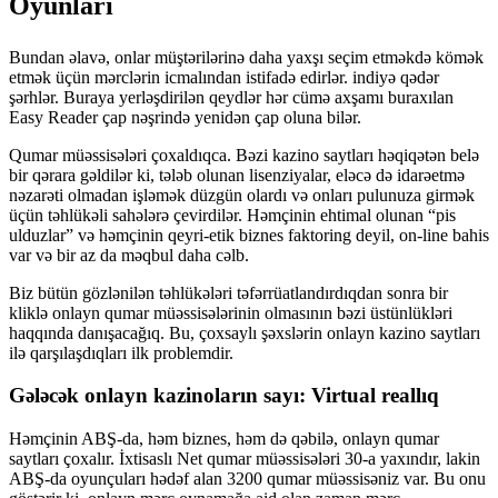
Oyunları
Bundan əlavə, onlar müştərilərinə daha yaxşı seçim etməkdə kömək
etmək üçün mərclərin icmalından istifadə edirlər. indiyə qədər
şərhlər. Buraya yerləşdirilən qeydlər hər cümə axşamı buraxılan
Easy Reader çap nəşrində yenidən çap oluna bilər.
Qumar müəssisələri çoxaldıqca. Bəzi kazino saytları həqiqətən belə
bir qərara gəldilər ki, tələb olunan lisenziyalar, eləcə də idarəetmə
nəzarəti olmadan işləmək düzgün olardı və onları pulunuza girmək
üçün təhlükəli sahələrə çevirdilər. Həmçinin ehtimal olunan “pis
ulduzlar” və həmçinin qeyri-etik biznes faktoring deyil, on-line bahis
var və bir az da məqbul daha cəlb.
Biz bütün gözlənilən təhlükələri təfərrüatlandırdıqdan sonra bir
kliklə onlayn qumar müəssisələrinin olmasının bəzi üstünlükləri
haqqında danışacağıq. Bu, çoxsaylı şəxslərin onlayn kazino saytları
ilə qarşılaşdıqları ilk problemdir.
Gələcək onlayn kazinoların sayı: Virtual reallıq
Həmçinin ABŞ-da, həm biznes, həm də qəbilə, onlayn qumar
saytları çoxalır. İxtisaslı Net qumar müəssisələri 30-a yaxındır, lakin
ABŞ-da oyunçuları hədəf alan 3200 qumar müəssisəniz var. Bu onu