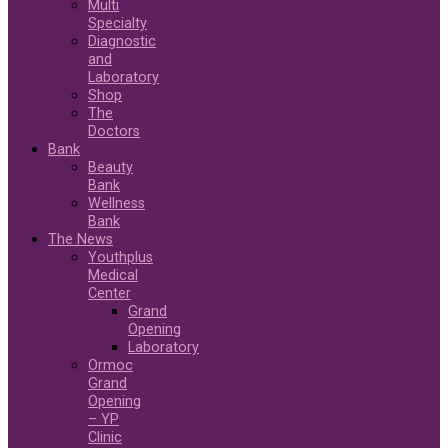
Multi
Specialty
Diagnostic
and
Laboratory
Shop
The
Doctors
Bank
Beauty
Bank
Wellness
Bank
The News
Youthplus
Medical
Center
Grand
Opening
Laboratory
Ormoc
Grand
Opening
– YP
Clinic