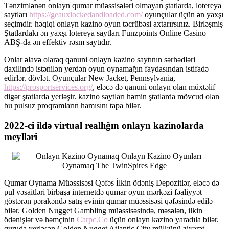
Tənzimlənən onlayn qumar müəssisələri olmayan ştatlarda, lotereya
saytları
https://geauxlockedandloaded.com/
oyunçular üçün ən yaxşı
seçimdir. həqiqi onlayn kazino oyun təcrübəsi axtarırsınız. Birləşmiş
Ştatlardakı ən yaxşı lotereya saytları Funzpoints Online Casino
ABŞ-da ən effektiv rəsm saytıdır.
Onlar əlavə olaraq qanuni onlayn kazino saytının sərhədləri
daxilində istənilən yerdən oyun oynamağın faydasından istifadə
edirlər. dövlət. Oyunçular New Jacket, Pennsylvania,
https://prosportservices.org/
, eləcə də qanuni onlayn olan müxtəlif
digər ştatlarda yerləşir. kazino saytları həmin ştatlarda mövcud olan
bu pulsuz proqramların hamısını tapa bilər.
2022-ci ildə virtual reallığın onlayn kazinolarda
meylləri
Qumar Oynama Müəssisəsi Qəfəs İlkin ödəniş Depozitlər, eləcə də
pul vəsaitləri birbaşa internetdə qumar oyun mərkəzi fəaliyyət
göstərən pərakəndə satış evinin qumar müəssisəsi qəfəsində edilə
bilər. Golden Nugget Gambling müəssisəsində, məsələn, ilkin
ödənişlər və həmçinin
Carpc.Co
üçün onlayn kazino yaradıla bilər.
quruda yerləşən Golden Nugget Atlantic City mülkünü ziyarət