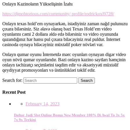
Onlayn Kazinoların Yükselişinin İzahı
https://djmohtorious.com/community/ profile/rodrickoxl9728/
Onlayn texas hold’em oynayarkən, istədiyiniz zaman nağd pulunuzu
çıxara bilərsiniz. Siz əlavə olaraq bəzi Texas Hold’em video
oyunlarını cəmi 2 dollara əldə edə bilərsiniz və video oyununda
qazandığınız hər hansı pul çıxara biləcəyiniz real puldur. İnternet
casinoda oynaya biləcəyiniz müxtəlif poker növləri var.
Onlayn qumar oyunu İnternetdə mərc oyunları oynayan digər video
oyun növü qumar oyunlarıdır. Bəzi onlayn kazino saytları həmçinin
onlayn təchizatçı seçimlərini təqdim edir və əksəriyyəti müxtəlif
qeydiyyat promosyonları və üstünlükləri təklif edir.
Search for:
Search
Recent Post
February 14, 2023
Daftar Judi Slot Online Bonus New Member 100% Di Awal To 3x 5x
7x 9x Terkini