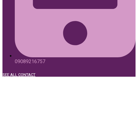
09089216757
SEE ALL CONTACT