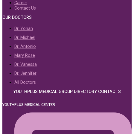
Career
Contact Us
OUR DOCTORS
Dr. Yohan
Dr. Michael
Dr. Antonio
Mary Rose
Dr. Vanessa
Dr. Jennifer
All Doctors
YOUTHPLUS MEDICAL GROUP DIRECTORY CONTACTS
YOUTHPLUS MEDICAL CENTER