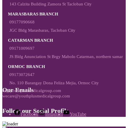
143 Calzita Building Zamora St Tacloban City
MARASBARAS BRANCH
09177090668
JGC Bldg Marasbaras, Tacloban City
CATARMAN BRANCH
09171009697
JS Bldg Anunciation St Brgy Mabolo Catarman, northern samar
ORMOC BRANCH
09173072647
No. 110 Barangay Dona Feliza Mejia, Ormoc City
Our Emails
hr@youthplusmedicalgroup.com
wecare@youthplusmedicalgroup.com
Follow our Social Profile
Facebook
Instagram
YouTube