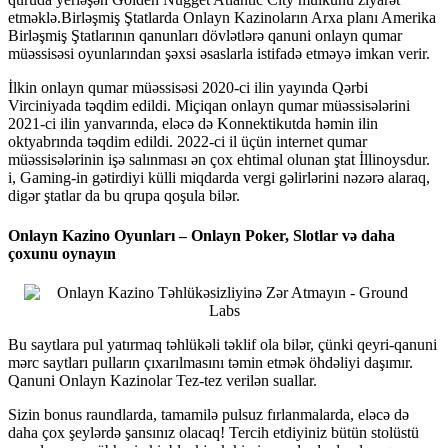
etməklə.Birləşmiş Ştatlarda Onlayn Kazinoların Arxa planı Amerika
Birləşmiş Ştatlarının qanunları dövlətlərə qanuni onlayn qumar
müəssisəsi oyunlarından şəxsi əsaslarla istifadə etməyə imkan verir.
İlkin onlayn qumar müəssisəsi 2020-ci ilin yayında Qərbi
Virciniyada təqdim edildi. Miçiqan onlayn qumar müəssisələrini
2021-ci ilin yanvarında, eləcə də Konnektikutda həmin ilin
oktyabrında təqdim edildi. 2022-ci il üçün internet qumar
müəssisələrinin işə salınması ən çox ehtimal olunan ştat İllinoysdur.
i, Gaming-in gətirdiyi külli miqdarda vergi gəlirlərini nəzərə alaraq,
digər ştatlar da bu qrupa qoşula bilər.
Onlayn Kazino Oyunları – Onlayn Poker, Slotlar və daha
çoxunu oynayın
Bu saytlara pul yatırmaq təhlükəli təklif ola bilər, çünki qeyri-qanuni
mərc saytları pulların çıxarılmasını təmin etmək öhdəliyi daşımır.
Qanuni Onlayn Kazinolar Tez-tez verilən suallar.
Sizin bonus raundlarda, tamamilə pulsuz fırlanmalarda, eləcə də
daha çox şeylərdə şansınız olacaq! Tercih etdiyiniz bütün stolüstü