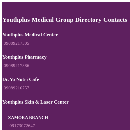
Youthplus Medical Group Directory Contacts
Youthplus Medical Center
09089217305
Youthplus Pharmacy
09089217386
Dr. Yo Nutri Cafe
09089216757
Youthplus Skin & Laser Center
ZAMORA BRANCH
09173072647