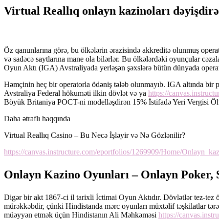
Virtual Reallıq onlayn kazinoları dəyişdi
Öz qanunlarına görə, bu ölkələrin ərazisində akkreditə olunmuş operat
və sadəcə saytlarına mane ola bilərlər. Bu ölkələrdəki oyunçular cəzalan
Oyun Aktı (IGA) Avstraliyada yerləşən şəxslərə bütün dünyada operato
Həmçinin heç bir operatorla ödəniş tələb olunmayıb. IGA altında bir p
Avstraliya Federal hökuməti ilkin dövlət və ya
https://canvas.instruc
Böyük Britaniya POCT-ni modelləşdirən 15% İstifadə Yeri Vergisi Ö
Daha ətraflı haqqında
Virtual Reallıq Casino – Bu Necə İşləyir və Nə Gözlənilir?
https://canvas.instructure.com/eportfolios/1269909/Home/Onlayn_kaz
Onlayn Kazino Oyunları – Onlayn Poker, S
Digər bir akt 1867-ci il tarixli İctimai Oyun Aktıdır. Dövlətlər tez-te
mürəkkəbdir, çünki Hindistanda mərc oyunları müxtəlif təşkilatlar tə
müəyyən etmək üçün Hindistanın Ali Məhkəməsi
https://canvas.ins