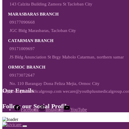
143 Calzita Building Zamora St Tacloban City
MARASBARAS BRANCH
09177090668
JGC Bldg Marasbaras, Tacloban City
CATARMAN BRANCH
09171009697
JS Bldg Anunciation St Brgy Mabolo Catarman, northern samar
ORMOC BRANCH
09173072647
No. 110 Barangay Dona Feliza Mejia, Ormoc City
Our Emails
hr@youthplusmedicalgroup.com wecare@youthplusmedicalgroup.co
Follow our Social Profile
Facebook
Instagram
YouTube