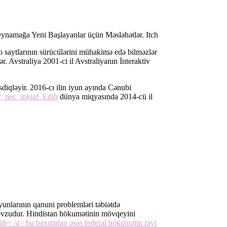
o saytlarının sürücülərini mühakimə edə bilməzlər
r. Avstraliya 2001-ci il Avstraliyanın İnteraktiv
sdiqləyir. 2016-cı ilin iyun ayında Cənubi
ar_nec_inkiaf_Edib
dünya miqyasında 2014-cü il
oyunlarının qanuni problemləri təbiətdə
 mövzudur. Hindistan hökumətinin mövqeyini
ib< /a> bu baxımdan əsas federal hökumətin rəyi