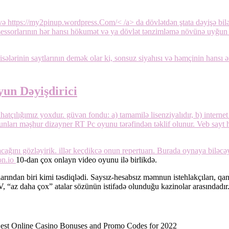
 və
https://my2pinup.wordpress.Com/< /a> da dövlətdən ştata dəyişə bi
ssorlarının hər hansı hökumət və ya dövlət tənzimləmə növünə uyğun ol
sələrinin saytlarının demək olar ki, sonsuz siyahısı və həmçinin hansı
yun Dəyişdirici
rahatçılığımız yoxdur. güvən fondu: a) tamamilə lisenziyalıdır, b) interne
nları məşhur dizayner RT Pc oyunu tərəfindən təklif olunur. Veb sayt 
ağını gözləyirik. illər keçdikcə onun repertuarı. Burada oynaya biləcəy
on.io
10-dan çox onlayn video oyunu ilə birlikdə.
ından biri kimi təsdiqlədi. Saysız-hesabsız məmnun istehlakçıları, qanu
 LV, “az daha çox” atalar sözünün istifadə olunduğu kazinolar arasındadır