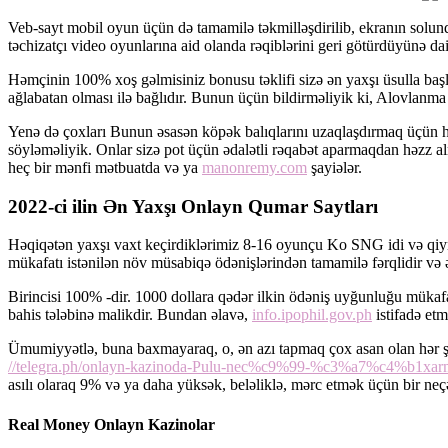
Veb-sayt mobil oyun üçün də tamamilə təkmilləşdirilib, ekranın solunda 
təchizatçı video oyunlarına aid olanda rəqiblərini geri götürdüyünə d
Həmçinin 100% xoş gəlmisiniz bonusu təklifi sizə ən yaxşı üsulla başla
ağlabatan olması ilə bağlıdır. Bunun üçün bildirməliyik ki, Alovlanma
Yenə də çoxları Bunun əsasən köpək balıqlarını uzaqlaşdırmaq üçün h
söyləməliyik. Onlar sizə pot üçün ədalətli rəqabət aparmaqdan həzz al
heç bir mənfi mətbuatda və ya
manonremy.com
şayiələr.
2022-ci ilin Ən Yaxşı Onlayn Qumar Saytları
Həqiqətən yaxşı vaxt keçirdiklərimiz 8-16 oyunçu Ko SNG idi və qiymə
mükafatı istənilən növ müsabiqə ödənişlərindən tamamilə fərqlidir və ə
Birincisi 100% -dir. 1000 dollara qədər ilkin ödəniş uyğunluğu mükafat
bahis tələbinə malikdir. Bundan əlavə,
info.ipophil.gov.ph
istifadə et
Ümumiyyətlə, buna baxmayaraq, o, ən azı tapmaq çox asan olan hər şey
//telegra.ph/onlayn-kazinoda-Pulu-nec%c9%99-%c3%a7%c4%b1xar
asılı olaraq 9% və ya daha yüksək, beləliklə, mərc etmək üçün bir neçə 
Real Money Onlayn Kazinolar