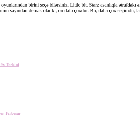
yunlarından birini seçə bilərsiniz, Little bit, Starz asanlıqla ətrafdak
rının sayından demək olar ki, on dəfə çoxdur. Bu, daha çox seçimdir,
 9x Terkini
er Terbesar