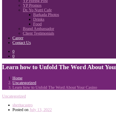
YP Hiring Post
YP Promos
Dr. Yo Nutri Cafe
Barkada Photos
Drinks
Food
Brand Ambassador
Client Testimonials
Career
Contact Us
0
0
Learn how to Unfold The Word About You
Home
Uncategorized
Learn how to Unfold The Word About Your Casino
Uncategorized
sheritacastro
Posted on
July 13, 2022