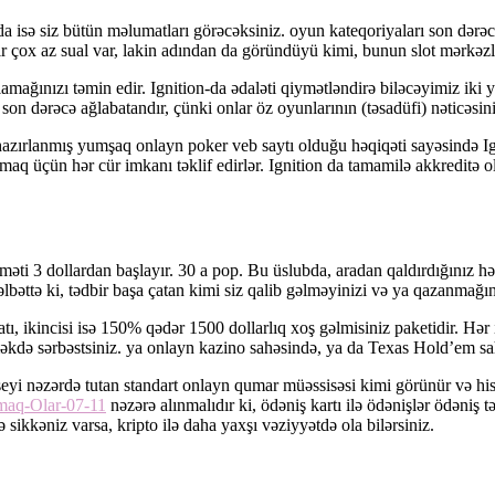
isə siz bütün məlumatları görəcəksiniz. oyun kateqoriyaları son dərəcə sə
air çox az sual var, lakin adından da göründüyü kimi, bunun slot mərkə
mağınızı təmin edir. Ignition-da ədaləti qiymətləndirə biləcəyimiz iki y
 son dərəcə ağlabatandır, çünki onlar öz oyunlarının (təsadüfi) nəticəs
azırlanmış yumşaq onlayn poker veb saytı olduğu həqiqəti sayəsində Ig
maq üçün hər cür imkanı təklif edirlər. Ignition da tamamilə akkreditə 
ti 3 dollardan başlayır. 30 a pop. Bu üslubda, aradan qaldırdığınız hə
lbəttə ki, tədbir başa çatan kimi siz qalib gəlməyinizi və ya qazanmağı
ı, ikincisi isə 150% qədər 1500 dollarlıq xoş gəlmisiniz paketidir. Hər 
məkdə sərbəstsiniz. ya onlayn kazino sahəsində, ya da Texas Hold’em sa
i nəzərdə tutan standart onlayn qumar müəssisəsi kimi görünür və hiss
maq-Olar-07-11
nəzərə alınmalıdır ki, ödəniş kartı ilə ödənişlər ödəniş t
sikkəniz varsa, kripto ilə daha yaxşı vəziyyətdə ola bilərsiniz.