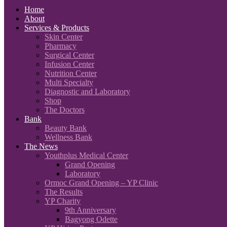
Home
About
Services & Products
Skin Center
Pharmacy
Surgical Center
Infusion Center
Nutrition Center
Multi Specialty
Diagnostic and Laboratory
Shop
The Doctors
Bank
Beauty Bank
Wellness Bank
The News
Youthplus Medical Center
Grand Opening
Laboratory
Ormoc Grand Opening – YP Clinic
The Results
YP Charity
9th Anniversary
Bagyong Odette