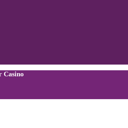
r Casino