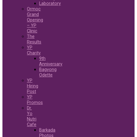
Laboratory
Ormoc
Grand
Opening
– YP
Clinic
The
Results
YP
Charity
9th
Anniversary
Bagyong
Odette
YP
Hiring
Post
YP
Promos
Dr.
Yo
Nutri
Cafe
Barkada
Photos