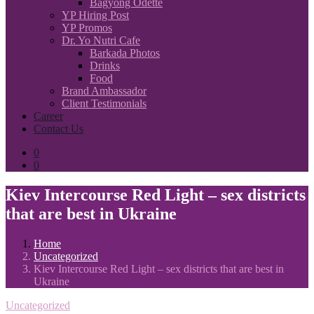
Bagyong Odette
YP Hiring Post
YP Promos
Dr. Yo Nutri Cafe
Barkada Photos
Drinks
Food
Brand Ambassador
Client Testimonials
Career
Contact Us
0
0
Kiev Intercourse Red Light – sex districts
that are best in Ukraine
Home
Uncategorized
Kiev Intercourse Red Light – sex districts that are best in
Ukraine
Uncategorized