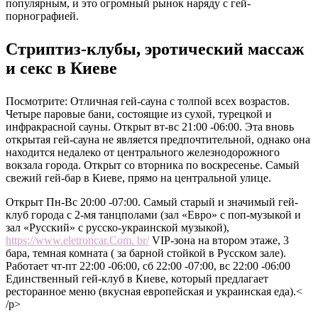
популярным, и это огромный рынок наряду с гей-
порнографией.
Стриптиз-клубы, эротический массаж
и секс в Киеве
Посмотрите: Отличная гей-сауна с толпой всех возрастов.
Четыре паровые бани, состоящие из сухой, турецкой и
инфракрасной сауны. Открыт вт-вс 21:00 -06:00. Эта вновь
открытая гей-сауна не является предпочтительной, однако она
находится недалеко от центрального железнодорожного
вокзала города. Открыт со вторника по воскресенье. Самый
свежий гей-бар в Киеве, прямо на центральной улице.
Открыт Пн-Вс 20:00 -07:00. Самый старый и значимый гей-
клуб города с 2-мя танцполами (зал «Евро» с поп-музыкой и
зал «Русский» с русско-украинской музыкой),
https://www.eletroncar.Com. br/
VIP-зона на втором этаже, 3
бара, темная комната ( за барной стойкой в ​​Русском зале).
Работает чт-пт 22:00 -06:00, сб 22:00 -07:00, вс 22:00 -06:00
Единственный гей-клуб в Киеве, который предлагает
ресторанное меню (вкусная европейская и украинская еда).<
/p>