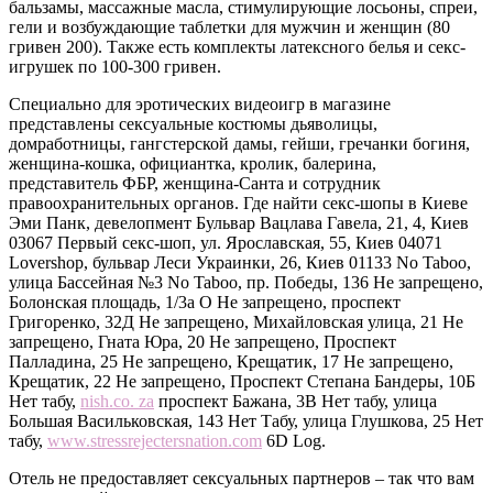
бальзамы, массажные масла, стимулирующие лосьоны, спреи,
гели и возбуждающие таблетки для мужчин и женщин (80
гривен 200). Также есть комплекты латексного белья и секс-
игрушек по 100-300 гривен.
Специально для эротических видеоигр в магазине
представлены сексуальные костюмы дьяволицы,
домработницы, гангстерской дамы, гейши, гречанки богиня,
женщина-кошка, официантка, кролик, балерина,
представитель ФБР, женщина-Санта и сотрудник
правоохранительных органов. Где найти секс-шопы в Киеве
Эми Панк, девелопмент Бульвар Вацлава Гавела, 21, 4, Киев
03067 Первый секс-шоп, ул. Ярославская, 55, Киев 04071
Lovershop, бульвар Леси Украинки, 26, Киев 01133 No Taboo,
улица Бассейная №3 No Taboo, пр. Победы, 136 Не запрещено,
Болонская площадь, 1/3а О Не запрещено, проспект
Григоренко, 32Д Не запрещено, Михайловская улица, 21 Не
запрещено, Гната Юра, 20 Не запрещено, Проспект
Палладина, 25 Не запрещено, Крещатик, 17 Не запрещено,
Крещатик, 22 Не запрещено, Проспект Степана Бандеры, 10Б
Нет табу,
nish.co. za
проспект Бажана, 3В Нет табу, улица
Большая Васильковская, 143 Нет Табу, улица Глушкова, 25 Нет
табу,
www.stressrejectersnation.com
6D Log.
Отель не предоставляет сексуальных партнеров – так что вам