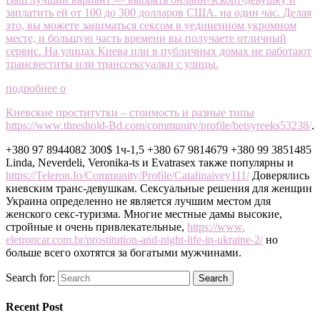
заплатить ей от 100 до 300 долларов США. на один час. Делая
это, вы можете заниматься сексом в уединенном укромном
месте, и большую часть времени вы получаете отличный
сервис. На улицах Киева или в публичных домах не работают
трансвеститы или транссексуалки с улицы.
подробнее о
Киевские проститутки – стоимость и разные типы
https://www.threshold-Bd.com/community/profile/betsyreeks53238/
.
+380 97 8944082 300$ 1ч-1,5 +380 67 9814679 +380 99 3851485
Linda, Neverdeli, Veronika-ts и Evatrasex также популярны и
https://Teleron.Io/Community/Profile/Catalinaivey111/
Доверялись
киевским транс-девушкам. Сексуальные решения для женщин
Украина определенно не является лучшим местом для
женского секс-туризма. Многие местные дамы высокие,
стройные и очень привлекательные,
https://www.
eletroncar.com.br/prostitution-and-night-life-in-ukraine-2/
но
больше всего охотятся за богатыми мужчинами.
Search for:
Search
Recent Post