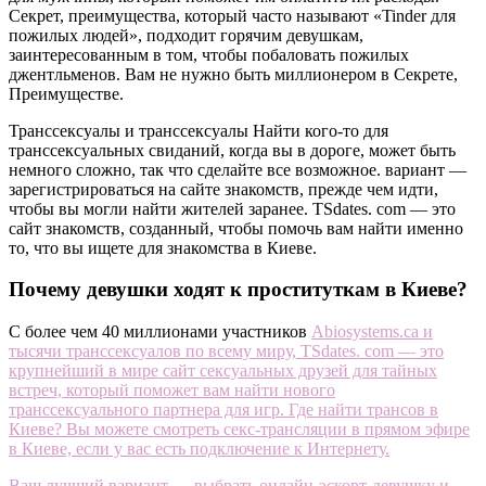
Секрет, преимущества, который часто называют «Tinder для
пожилых людей», подходит горячим девушкам,
заинтересованным в том, чтобы побаловать пожилых
джентльменов. Вам не нужно быть миллионером в Секрете,
Преимуществе.
Транссексуалы и транссексуалы Найти кого-то для
транссексуальных свиданий, когда вы в дороге, может быть
немного сложно, так что сделайте все возможное. вариант —
зарегистрироваться на сайте знакомств, прежде чем идти,
чтобы вы могли найти жителей заранее. TSdates. com — это
сайт знакомств, созданный, чтобы помочь вам найти именно
то, что вы ищете для знакомства в Киеве.
Почему девушки ходят к проституткам в Киеве?
С более чем 40 миллионами участников
Abiosystems.ca
и
тысячи транссексуалов по всему миру, TSdates. com — это
крупнейший в мире сайт сексуальных друзей для тайных
встреч, который поможет вам найти нового
транссексуального партнера для игр. Где найти трансов в
Киеве? Вы можете смотреть секс-трансляции в прямом эфире
в Киеве, если у вас есть подключение к Интернету.
Ваш лучший вариант — выбрать онлайн-эскорт-девушку и