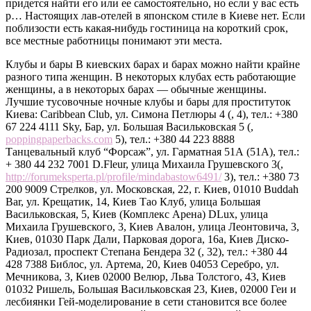
придется найти его или ее самостоятельно, но если у вас есть
р… Настоящих лав-отелей в японском стиле в Киеве нет. Если
поблизости есть какая-нибудь гостиница на короткий срок,
все местные работницы понимают эти места.
Клубы и бары В киевских барах и барах можно найти крайне
разного типа женщин. В некоторых клубах есть работающие
женщины, а в некоторых барах — обычные женщины.
Лучшие тусовочные ночные клубы и бары для проституток
Киева: Caribbean Club, ул. Симона Петлюры 4 (, 4), тел.: +380
67 224 4111 Sky, Бар, ул. Большая Васильковская 5 (,
poppingpaperbacks.com
5), тел.: +380 44 223 8888
Танцевальный клуб “Форсаж”, ул. Гарматная 51А (51А), тел.:
+ 380 44 232 7001 D.Fleur, улица Михаила Грушевского 3(,
http://forumeksperta.pl/profile/mindabastow6491/
3), тел.: +380 73
200 9009 Стрелков, ул. Московская, 22, г. Киев, 01010 Buddah
Bar, ул. Крещатик, 14, Киев Тао Клуб, улица Большая
Васильковская, 5, Киев (Комплекс Арена) DLux, улица
Михаила Грушевского, 3, Киев Авалон, улица Леонтовича, 3,
Киев, 01030 Парк Дали, Парковая дорога, 16а, Киев Диско-
Радиозал, проспект Степана Бендера 32 (, 32), тел.: +380 44
428 7388 Библос, ул. Артема, 20, Киев 04053 Серебро, ул.
Мечникова, 3, Киев 02000 Велюр, Льва Толстого, 43, Киев
01032 Ришель, Большая Васильковская 23, Киев, 02000 Геи и
лесбиянки Гей-моделирование в сети становится все более