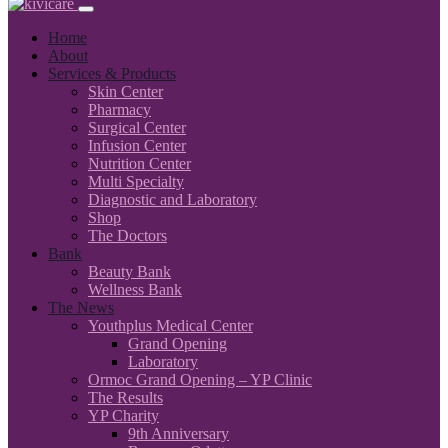
Home
About
Services & Products
Skin Center
Pharmacy
Surgical Center
Infusion Center
Nutrition Center
Multi Specialty
Diagnostic and Laboratory
Shop
The Doctors
Bank
Beauty Bank
Wellness Bank
The News
Youthplus Medical Center
Grand Opening
Laboratory
Ormoc Grand Opening – YP Clinic
The Results
YP Charity
9th Anniversary