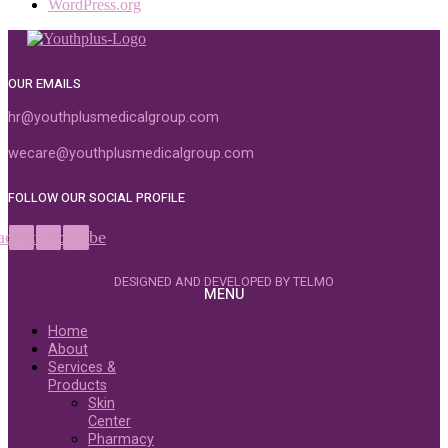
WordPress.org
OUR EMAILS
hr@youthplusmedicalgroup.com
wecare@youthplusmedicalgroup.com
FOLLOW OUR SOCIAL PROFILE
acebook
Instagram
Youtube
DESIGNED AND DEVELOPED BY TELMO
MENU
Home
About
Services &
Products
Skin
Center
Pharmacy