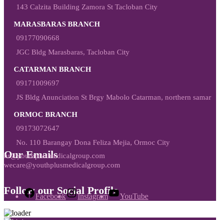
143 Calzita Building Zamora St Tacloban City
MARASBARAS BRANCH
09177090668
JGC Bldg Marasbaras, Tacloban City
CATARMAN BRANCH
09171009697
JS Bldg Anunciation St Brgy Mabolo Catarman, northern samar
ORMOC BRANCH
09173072647
No. 110 Barangay Dona Feliza Mejia, Ormoc City
Our Emails
hr@youthplusmedicalgroup.com
wecare@youthplusmedicalgroup.com
Follow our Social Profile
Facebook
Instagram
YouTube