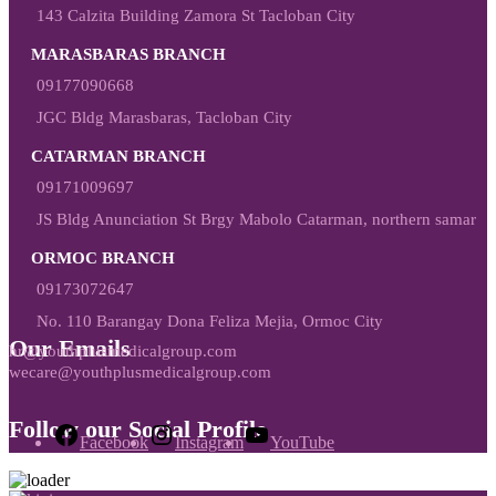
143 Calzita Building Zamora St Tacloban City
MARASBARAS BRANCH
09177090668
JGC Bldg Marasbaras, Tacloban City
CATARMAN BRANCH
09171009697
JS Bldg Anunciation St Brgy Mabolo Catarman, northern samar
ORMOC BRANCH
09173072647
No. 110 Barangay Dona Feliza Mejia, Ormoc City
Our Emails
hr@youthplusmedicalgroup.com
wecare@youthplusmedicalgroup.com
Follow our Social Profile
Facebook
Instagram
YouTube