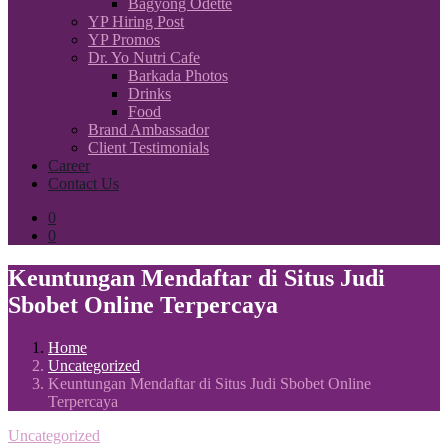
Bagyong Odette
YP Hiring Post
YP Promos
Dr. Yo Nutri Cafe
Barkada Photos
Drinks
Food
Brand Ambassador
Client Testimonials
Career
Contact Us
0
0
Keuntungan Mendaftar di Situs Judi
Sbobet Online Terpercaya
Home
Uncategorized
Keuntungan Mendaftar di Situs Judi Sbobet Online
Terpercaya
Uncategorized