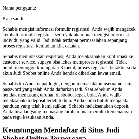
Nama pengguna:
Kata sandi:
Sehabis mengisi informasi formulir registrasi, Anda wajib mengecek
kembali formulir registrasi serta yakinkan buat mengisi informasi
individu yang valid. Jadi tidak terdapat permasalahan sepanjang
proses registrasi. kemudian klik catatan.
Sehabis menuntaskan registrasi, Anda melaksanakan konfirmasi ke
customer service, supaya bisa lekas memproses registrasi. Tidak
butuh menunggu kurang dari 3 menit, proses registrasi berakhir serta
akun Judi Sbobet online Anda hendak diberikan lewat email.
Sehabis itu Anda dapat login, dengan memasukkan username serta
password yang telah Anda daftarkan tadi. Saat sebelum Anda
hendak memasang taruhan di sbobet sepak bola, Anda wajib
melaksanakan deposit terlebih dulu. Anda cuma butuh menjajaki
panduan yang telah kami sajikan. Sehabis melaksanakan deposit,
Anda bisa langsung memasang taruhan buat memilih kemenangan
pada regu kesukaan Anda.
Keuntungan Mendaftar di Situs Judi
Sbobet Online Terpercaya