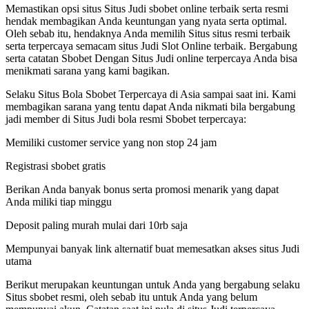
Memastikan opsi situs Situs Judi sbobet online terbaik serta resmi
hendak membagikan Anda keuntungan yang nyata serta optimal.
Oleh sebab itu, hendaknya Anda memilih Situs situs resmi terbaik
serta terpercaya semacam situs Judi Slot Online terbaik. Bergabung
serta catatan Sbobet Dengan Situs Judi online terpercaya Anda bisa
menikmati sarana yang kami bagikan.
Selaku Situs Bola Sbobet Terpercaya di Asia sampai saat ini. Kami
membagikan sarana yang tentu dapat Anda nikmati bila bergabung
jadi member di Situs Judi bola resmi Sbobet terpercaya:
Memiliki customer service yang non stop 24 jam
Registrasi sbobet gratis
Berikan Anda banyak bonus serta promosi menarik yang dapat
Anda miliki tiap minggu
Deposit paling murah mulai dari 10rb saja
Mempunyai banyak link alternatif buat memesatkan akses situs Judi
utama
Berikut merupakan keuntungan untuk Anda yang bergabung selaku
Situs sbobet resmi, oleh sebab itu untuk Anda yang belum