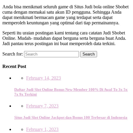
Anda bisa menikmati seluruh game di Situs Judi bola online Sbobet
cuma dengan memakai satu akun ID pengguna. Sehingga Anda
dapat menikmati bermacam game yang terdapat serta dapat
memperoleh keuntungan yang optimal dari tiap permainannya.
Seperti itu uraian postingan kami tentang cara catatan Judi Sbobet
Online. Mudah- mudahan dapat berguna serta berguna buat Anda.
Jadi pantau terus postingan ini buat memperoleh data terkini.
Search for:
Search
Recent Post
February 14, 2023
Daftar Judi Slot Online Bonus New Member 100% Di Awal To 3x 5x
7x 9x Terkini
February 7, 2023
Situs Judi Slot Online Jackpot dan Bonus 100 Terbesar di Indonesia
February 1, 2023