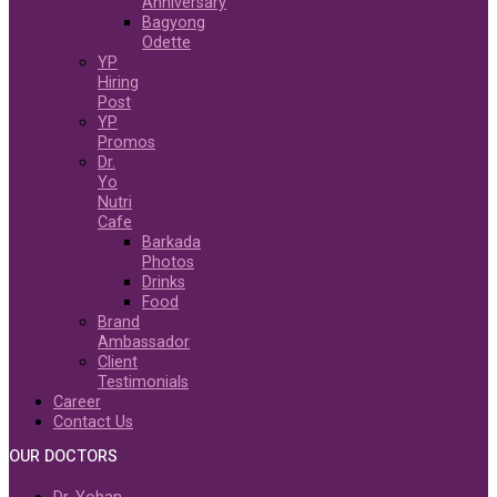
Anniversary
Bagyong
Odette
YP
Hiring
Post
YP
Promos
Dr.
Yo
Nutri
Cafe
Barkada
Photos
Drinks
Food
Brand
Ambassador
Client
Testimonials
Career
Contact Us
OUR DOCTORS