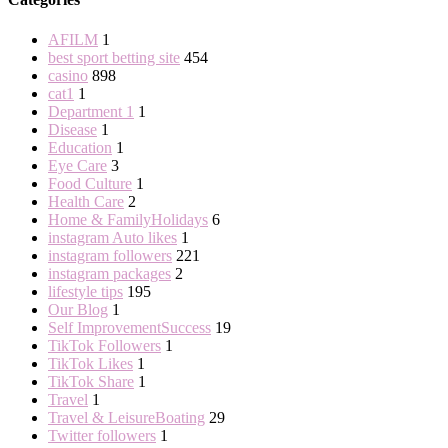
AFILM
1
best sport betting site
454
casino
898
cat1
1
Department 1
1
Disease
1
Education
1
Eye Care
3
Food Culture
1
Health Care
2
Home & FamilyHolidays
6
instagram Auto likes
1
instagram followers
221
instagram packages
2
lifestyle tips
195
Our Blog
1
Self ImprovementSuccess
19
TikTok Followers
1
TikTok Likes
1
TikTok Share
1
Travel
1
Travel & LeisureBoating
29
Twitter followers
1