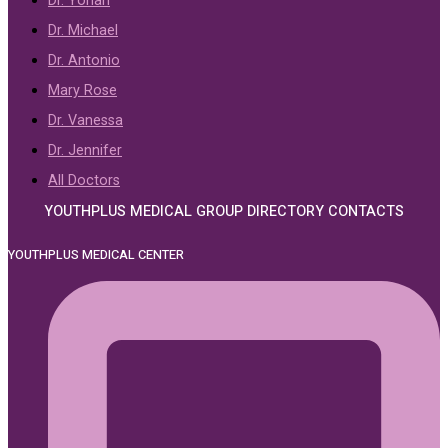
Dr. Yohan
Dr. Michael
Dr. Antonio
Mary Rose
Dr. Vanessa
Dr. Jennifer
All Doctors
YOUTHPLUS MEDICAL GROUP DIRECTORY CONTACTS
YOUTHPLUS MEDICAL CENTER