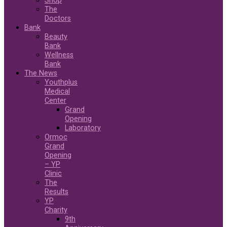
Shop
The
Doctors
Bank
Beauty
Bank
Wellness
Bank
The News
Youthplus
Medical
Center
Grand
Opening
Laboratory
Ormoc
Grand
Opening
– YP
Clinic
The
Results
YP
Charity
9th