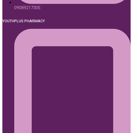
09089217305
YOUTHPLUS PHARMACY