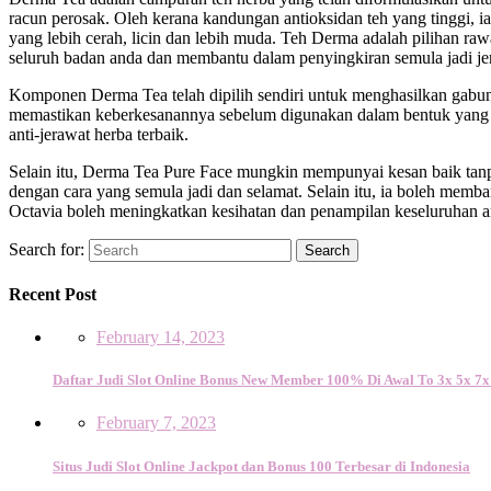
racun perosak. Oleh kerana kandungan antioksidan teh yang tinggi, i
yang lebih cerah, licin dan lebih muda. Teh Derma adalah pilihan 
seluruh badan anda dan membantu dalam penyingkiran semula jadi jer
Komponen Derma Tea telah dipilih sendiri untuk menghasilkan gabunga
memastikan keberkesanannya sebelum digunakan dalam bentuk yang pa
anti-jerawat herba terbaik.
Selain itu, Derma Tea Pure Face mungkin mempunyai kesan baik ta
dengan cara yang semula jadi dan selamat. Selain itu, ia boleh m
Octavia boleh meningkatkan kesihatan dan penampilan keseluruhan an
Search for:
Search
Recent Post
February 14, 2023
Daftar Judi Slot Online Bonus New Member 100% Di Awal To 3x 5x 7x
February 7, 2023
Situs Judi Slot Online Jackpot dan Bonus 100 Terbesar di Indonesia