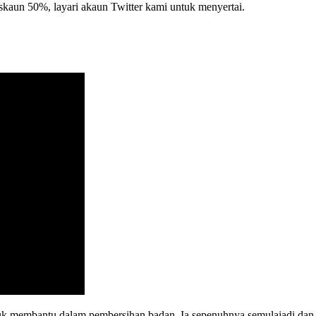
aun 50%, layari akaun Twitter kami untuk menyertai.
tuk membantu dalam pembersihan badan. Ia sepenuhnya semulajadi dan