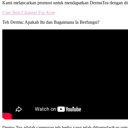
Kami melancarkan promosi untuk mendapatkan DermaTea dengan disk
Cure Best Cleanser For Acne
Teh Derma: Apakah Itu dan Bagaimana Ia Berfungsi?
Derma Tea adalah campuran teh herba yang telah diformulasikan un