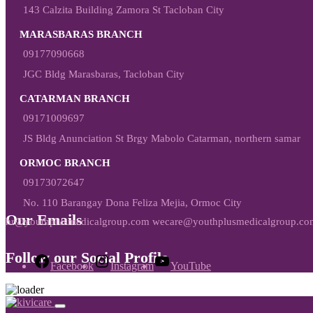
143 Calzita Building Zamora St Tacloban City
MARASBARAS BRANCH
09177090668
JGC Bldg Marasbaras, Tacloban City
CATARMAN BRANCH
09171009697
JS Bldg Anunciation St Brgy Mabolo Catarman, northern samar
ORMOC BRANCH
09173072647
No. 110 Barangay Dona Feliza Mejia, Ormoc City
Our Emails
hr@youthplusmedicalgroup.com wecare@youthplusmedicalgroup.co
Follow our Social Profile
Facebook
Instagram
YouTube