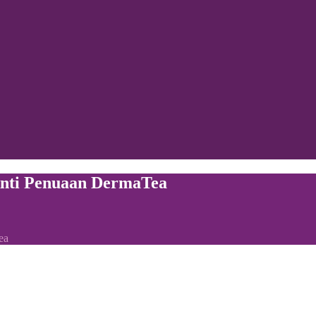
Anti Penuaan DermaTea
ea