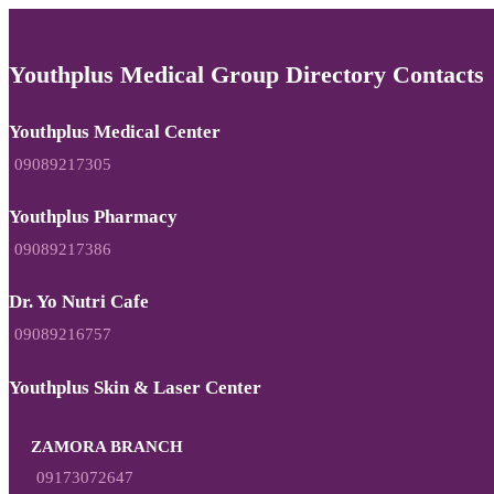
Youthplus Medical Group Directory Contacts
Youthplus Medical Center
09089217305
Youthplus Pharmacy
09089217386
Dr. Yo Nutri Cafe
09089216757
Youthplus Skin & Laser Center
ZAMORA BRANCH
09173072647