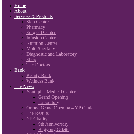
Home
About
Services & Products
Skin Center
Pharmacy
Surgical Center
Infusion Center
Nutrition Center
Multi Specialty
Diagnostic and Laboratory
Shop
The Doctors
Bank
Beauty Bank
Wellness Bank
The News
Youthplus Medical Center
Grand Opening
Laboratory
Ormoc Grand Opening – YP Clinic
The Results
YP Charity
9th Anniversary
Bagyong Odette