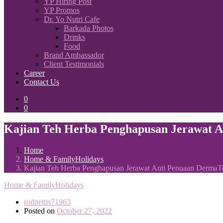
YP Hiring Post
YP Promos
Dr. Yo Nutri Cafe
Barkada Photos
Drinks
Food
Brand Ambassador
Client Testimonials
Career
Contact Us
0
0
Kajian Teh Herba Penghapusan Jerawat 
Home
Home & FamilyHolidays
Kajian Teh Herba Penghapusan Jerawat Anti Penuaan DermaT
Home & FamilyHolidays
rodpettis71963
Posted on
October 27, 2022