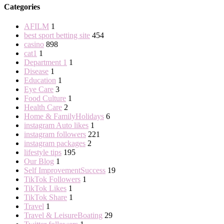
Categories
AFILM
1
best sport betting site
454
casino
898
cat1
1
Department 1
1
Disease
1
Education
1
Eye Care
3
Food Culture
1
Health Care
2
Home & FamilyHolidays
6
instagram Auto likes
1
instagram followers
221
instagram packages
2
lifestyle tips
195
Our Blog
1
Self ImprovementSuccess
19
TikTok Followers
1
TikTok Likes
1
TikTok Share
1
Travel
1
Travel & LeisureBoating
29