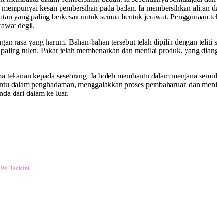
a mempunyai kesan pembersihan pada badan. Ia membersihkan aliran dar
rawatan yang paling berkesan untuk semua bentuk jerawat. Penggunaan
awat degil.
n rasa yang harum. Bahan-bahan tersebut telah dipilih dengan teliti s
ling tulen. Pakar telah membenarkan dan menilai produk, yang diang
npa tekanan kepada seseorang. Ia boleh membantu dalam menjana se
embantu dalam penghadaman, menggalakkan proses pembaharuan dan men
da dari dalam ke luar.
 9x Terkini