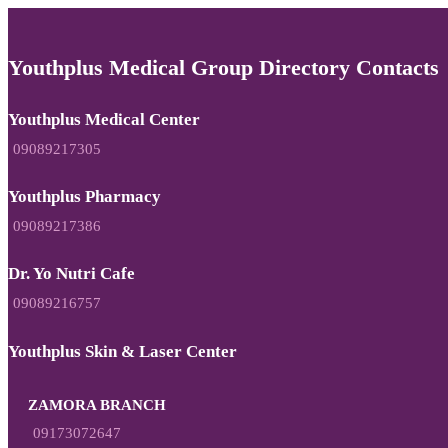
Youthplus Medical Group Directory Contacts
Youthplus Medical Center
09089217305
Youthplus Pharmacy
09089217386
Dr. Yo Nutri Cafe
09089216757
Youthplus Skin & Laser Center
ZAMORA BRANCH
09173072647