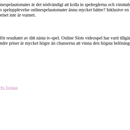
inespelautomater är det nödvändigt att kolla in spelreglerna och vinstta
 din spelupplevelse onlinespelautomater ännu mycket bättre? Inklusive e
riset inte är vunnet.
för resultatet av ditt nästa tv-spel. Online Slots videospel har varit till
mindre priser är mycket högre än chanserna att vinna den högsta belöning
 9x Terkini