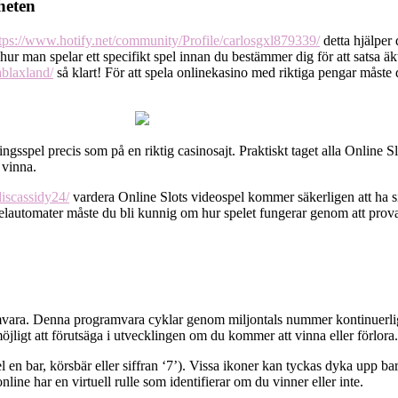
heten
tps://www.hotify.net/community/Profile/carlosgxl879339/
detta hjälper 
ur man spelar ett specifikt spel innan du bestämmer dig för att satsa äk
blaxland/
så klart! För att spela onlinekasino med riktiga pengar måste du
ngsspel precis som på en riktig casinosajt. Praktiskt taget alla Online 
 vinna.
iscassidy24/
vardera Online Slots videospel kommer säkerligen att ha si
elautomater måste du bli kunnig om hur spelet fungerar genom att prova
vara. Denna programvara cyklar genom miljontals nummer kontinuerligt. S
ligt att förutsäga i utvecklingen om du kommer att vinna eller förlora.
el en bar, körsbär eller siffran ‘7’). Vissa ikoner kan tyckas dyka upp
ine har en virtuell rulle som identifierar om du vinner eller inte.