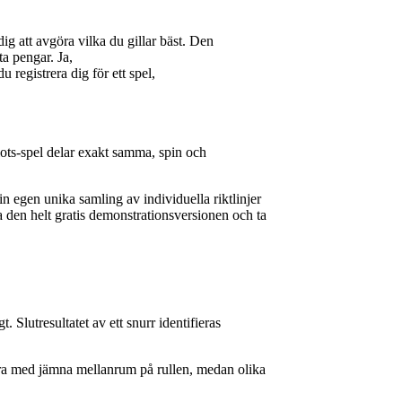
dig att avgöra vilka du gillar bäst. Den
ta pengar. Ja,
 registrera dig för ett spel,
Slots-spel delar exakt samma, spin och
n egen unika samling av individuella riktlinjer
 den helt gratis demonstrationsversionen och ta
lutresultatet av ett snurr identifieras
 bara med jämna mellanrum på rullen, medan olika