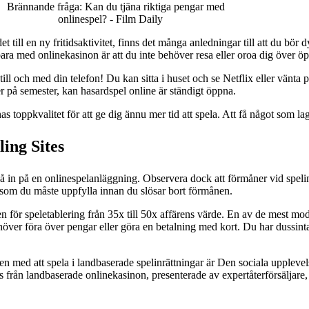
 till en ny fritidsaktivitet, finns det många anledningar till att du bör d
ra med onlinekasinon är att du inte behöver resa eller oroa dig över öpp
ll och med din telefon! Du kan sitta i huset och se Netflix eller vänta p
 på semester, kan hasardspel online är ständigt öppna.
 toppkvalitet för att ge dig ännu mer tid att spela. Att få något som lagts 
ing Sites
å in på en onlinespelanläggning. Observera dock att förmåner vid spelin
or som du måste uppfylla innan du slösar bort förmånen.
ör speletablering från 35x till 50x affärens värde. En av de mest mod
över föra över pengar eller göra en betalning med kort. Du har dussintal
len med att spela i landbaserade spelinrättningar är Den sociala uppleve
 från landbaserade onlinekasinon, presenterade av expertåterförsäljare