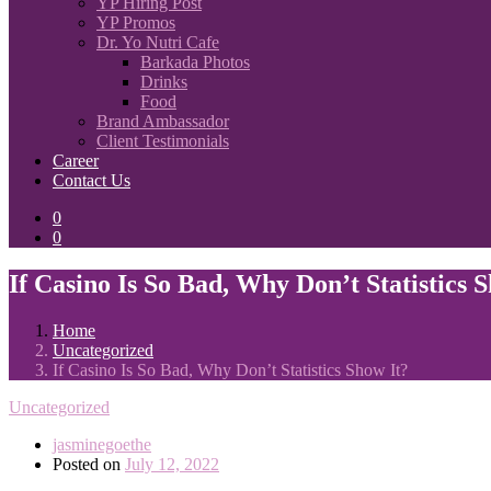
YP Hiring Post
YP Promos
Dr. Yo Nutri Cafe
Barkada Photos
Drinks
Food
Brand Ambassador
Client Testimonials
Career
Contact Us
0
0
If Casino Is So Bad, Why Don’t Statistics 
Home
Uncategorized
If Casino Is So Bad, Why Don’t Statistics Show It?
Uncategorized
jasminegoethe
Posted on
July 12, 2022