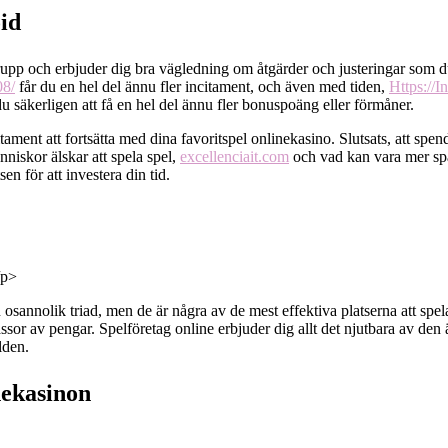
id
rupp och erbjuder dig bra vägledning om åtgärder och justeringar som d
08/
får du en hel del ännu fler incitament, och även med tiden,
Https://I
 säkerligen att få en hel del ännu fler bonuspoäng eller förmåner.
ment att fortsätta med dina favoritspel onlinekasino. Slutsats, att spende
nniskor älskar att spela spel,
excellenciait.com
och vad kan vara mer spä
en för att investera din tid.
/p>
nolik triad, men de är några av de mest effektiva platserna att spela i
sor av pengar. Spelföretag online erbjuder dig allt det njutbara av den
lden.
nekasinon