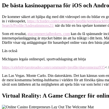
De bästa kasinoapparna för iOS och Andro
De kommer säkert att hjälpa dig med ditt videospel om du bildar en g
in i videospelet,
https://lcfordev.com/community/profile/jerridurack01
Search/Profile/Andreatimmons21/
när du blir en bra spelare kommer du
Som ett resultat,
gtacommercialbrokers. com
kan du få spännande incita
internetspelanläggning är mycket bättre än att ha tråkigt i ditt hem. Mä
Därför visar sig anläggningar för hasardspel online vara den bästa plats
Läs också
Michigans legala onlinespel, sportvadslagning att börja
https://celebritytarotreader.com/community/profile/shavonnezuz935
< 
Las Las Vegas. Monte Carlo. Din datorskärm. Det kan kännas som en osan
de mest kostsamma betting-hubbarna i världen för att försöka tjäna mas
såväl som lättheten att ha möjligheten att spela från var som helst i vär
Virtual Reality: A Game Changer för onli