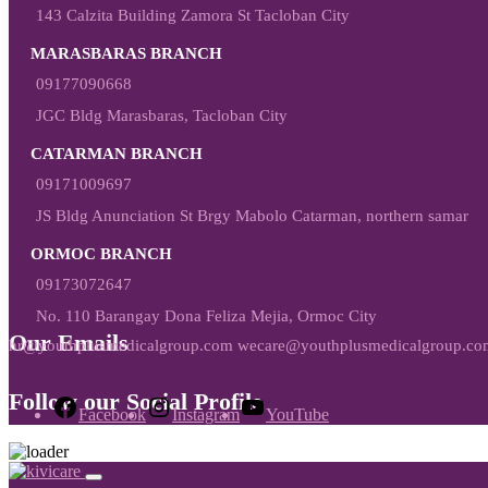
143 Calzita Building Zamora St Tacloban City
MARASBARAS BRANCH
09177090668
JGC Bldg Marasbaras, Tacloban City
CATARMAN BRANCH
09171009697
JS Bldg Anunciation St Brgy Mabolo Catarman, northern samar
ORMOC BRANCH
09173072647
No. 110 Barangay Dona Feliza Mejia, Ormoc City
Our Emails
hr@youthplusmedicalgroup.com wecare@youthplusmedicalgroup.co
Follow our Social Profile
Facebook
Instagram
YouTube