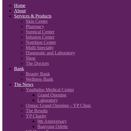
Home
About
Services & Products
Skin Center
Pharmacy
Surgical Center
Infusion Center
Nutrition Center
Multi Specialty
Diagnostic and Laboratory
Shop
The Doctors
Bank
Beauty Bank
Wellness Bank
The News
Youthplus Medical Center
Grand Opening
Laboratory
Ormoc Grand Opening – YP Clinic
The Results
YP Charity
9th Anniversary
Bagyong Odette