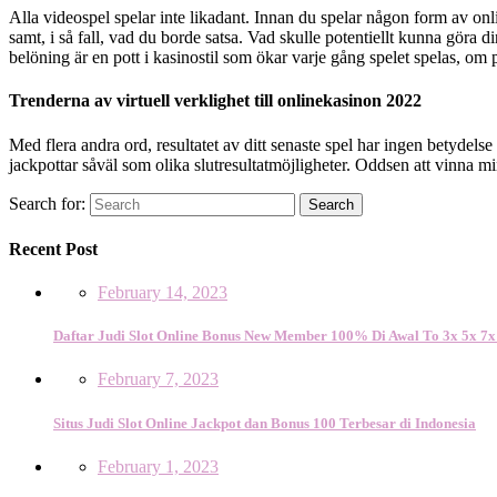
Alla videospel spelar inte likadant. Innan du spelar någon form av onl
samt, i så fall, vad du borde satsa. Vad skulle potentiellt kunna göra
belöning är en pott i kasinostil som ökar varje gång spelet spelas, om p
Trenderna av virtuell verklighet till onlinekasinon 2022
Med flera andra ord, resultatet av ditt senaste spel har ingen betydelse 
jackpottar såväl som olika slutresultatmöjligheter. Oddsen att vinna 
Search for:
Search
Recent Post
February 14, 2023
Daftar Judi Slot Online Bonus New Member 100% Di Awal To 3x 5x 7x
February 7, 2023
Situs Judi Slot Online Jackpot dan Bonus 100 Terbesar di Indonesia
February 1, 2023