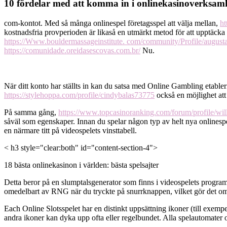
10 fördelar med att komma in i onlinekasinoverksam
com-kontot. Med så många onlinespel företagsspel att välja mellan,
ht
kostnadsfria provperioden är likaså en utmärkt metod för att upptäcka h
https://Www.bouldermassageinstitute. com/community/Profile/augusta
https://comunidade.oreidasescovas.com.br/
Nu.
När ditt konto har ställts in kan du satsa med Online Gambling etableri
https://stylehoppa.com/profile/cindybalas73775
också en möjlighet att
På samma gång,
https://www.topcasinoranking.com/forum/profile/will
såväl som egenskaper. Innan du spelar någon typ av helt nya onlinesp
en närmare titt på videospelets vinsttabell.
< h3 style="clear:both" id="content-section-4">
18 bästa onlinekasinon i världen: bästa spelsajter
Detta beror på en slumptalsgenerator som finns i videospelets program
omedelbart av RNG när du tryckte på snurrknappen, vilket gör det omöj
Each Online Slotsspelet har en distinkt uppsättning ikoner (till exemp
andra ikoner kan dyka upp ofta eller regelbundet. Alla spelautomater onl