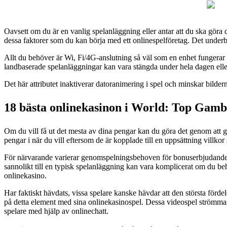
Oavsett om du är en vanlig spelanläggning eller antar att du ska göra det
dessa faktorer som du kan börja med ett onlinespelföretag. Det underba
Allt du behöver är Wi, Fi/4G-anslutning så väl som en enhet fungerar ti
landbaserade spelanläggningar kan vara stängda under hela dagen eller
Det här attributet inaktiverar datoranimering i spel och minskar bildernas
18 bästa onlinekasinon i World: Top Gambl
Om du vill få ut det mesta av dina pengar kan du göra det genom att g
pengar i när du vill eftersom de är kopplade till en uppsättning villk
För närvarande varierar genomspelningsbehoven för bonuserbjudanden f
sannolikt till en typisk spelanläggning kan vara komplicerat om du beh
onlinekasino.
Har faktiskt hävdats, vissa spelare kanske hävdar att den största förde
på detta element med sina onlinekasinospel. Dessa videospel strömmas
spelare med hjälp av onlinechatt.