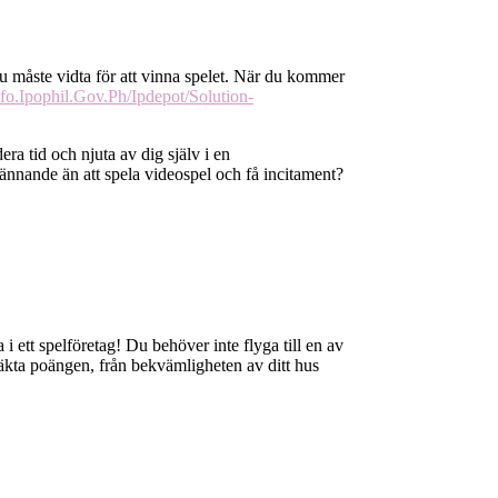
u måste vidta för att vinna spelet. När du kommer
nfo.Ipophil.Gov.Ph/Ipdepot/Solution-
ra tid och njuta av dig själv i en
nnande än att spela videospel och få incitament?
 ett spelföretag! Du behöver inte flyga till en av
 äkta poängen, från bekvämligheten av ditt hus