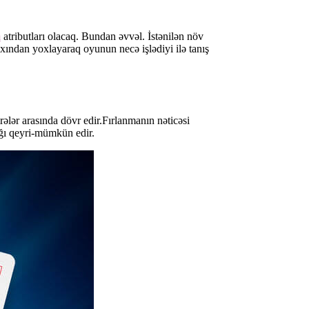
m
atributları olacaq. Bundan əvvəl. İstənilən növ
ından yoxlayaraq oyunun necə işlədiyi ilə tanış
lər arasında dövr edir.Fırlanmanın nəticəsi
ğı qeyri-mümkün edir.