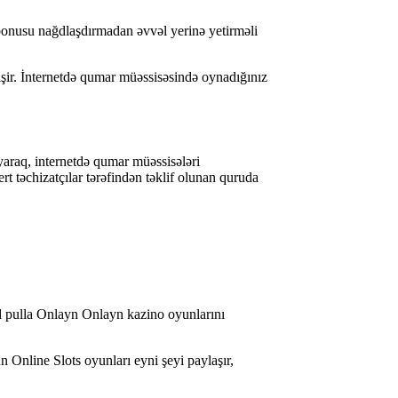
 bonusu nağdlaşdırmadan əvvəl yerinə yetirməli
yişir. İnternetdə qumar müəssisəsində oynadığınız
araq, internetdə qumar müəssisələri
t təchizatçılar tərəfindən təklif olunan quruda
ğd pulla Onlayn Onlayn kazino oyunlarını
 Online Slots oyunları eyni şeyi paylaşır,