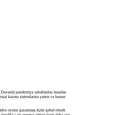
mi? Davamlı pandemiya səbəbindən insanlar
msal kazino sistemlərinə yatırır və bunun
ideo oyunu qazanmaq üçün qəbul etməli
man keçdikcə əla oyunçu olmaq üçün daha çox