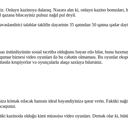
iz. Onlayn kazinoya dalaraq. Nəzərə alın ki, onlayn kazino bonusları,
l qazana biləcəyiniz pulsuz nağd pul deyil.
vəsləndirici tələblər təklifin dəyərinin 35 qatından 50 qatına qədər də
əsas üstünlüyünün sosial təcrübə olduğunu bəyan edə bilər, buna baxmay
qumar biznesi video oyunları ilə bu cəhətin olmaması. Bu oyunlar eksper
əsilə krupiyerlər və oyunçularla əlaqə saxlaya bilərsiniz.
sizə kömək edəcək hansını ideal bəyəndiyinizə qərar verin. Faktiki na
caqsınız.
iki kazinoda olduğu kimi müəssisə video oyunları. Demək olar ki, bütün