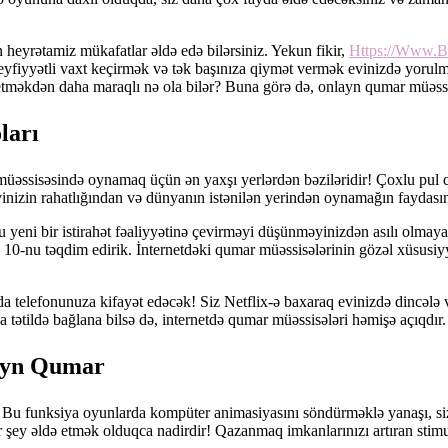
eyrətamiz mükafatlar əldə edə bilərsiniz. Yekun fikir,
Https://Www.B
eyfiyyətli vaxt keçirmək və tək başınıza qiymət vermək evinizdə yorulm
əkdən daha maraqlı nə ola bilər? Buna görə də, onlayn qumar müəssisə
ları
müəssisəsində oynamaq üçün ən yaxşı yerlərdən bəziləridir! Çoxlu pu
nizin rahatlığından və dünyanın istənilən yerindən oynamağın faydasınd
onu yeni bir istirahət fəaliyyətinə çevirməyi düşünməyinizdən asılı olm
0-nu təqdim edirik. İnternetdəki qumar müəssisələrinin gözəl xüsusiyyə
z da telefonunuza kifayət edəcək! Siz Netflix-ə baxaraq evinizdə dincəl
 tətildə bağlana bilsə də, internetdə qumar müəssisələri həmişə açıqdır.
layn Qumar
ir. Bu funksiya oyunlarda kompüter animasiyasını söndürməklə yanaşı,
 bir şey əldə etmək olduqca nadirdir! Qazanmaq imkanlarınızı artıran s