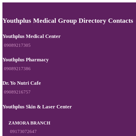
Youthplus Medical Group Directory Contacts
Youthplus Medical Center
09089217305
Youthplus Pharmacy
09089217386
Dr. Yo Nutri Cafe
09089216757
Youthplus Skin & Laser Center
ZAMORA BRANCH
09173072647