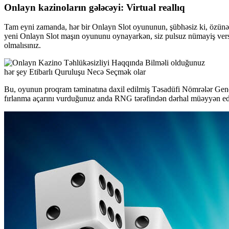
Onlayn kazinoların gələcəyi: Virtual reallıq
Tam eyni zamanda, hər bir Onlayn Slot oyununun, şübhəsiz ki, özünə
yeni Onlayn Slot maşın oyununu oynayarkən, siz pulsuz nümayiş versi
olmalısınız.
Bu, oyunun proqram təminatına daxil edilmiş Təsadüfi Nömrələr Genera
fırlanma açarını vurduğunuz anda RNG tərəfindən dərhal müəyyən edi