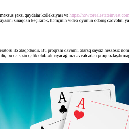
məxsus şəxsi qaydalar kolleksiyası və
https://howtorealestateinvest.co
yasını sınaqdan keçirərək, həmçinin video oyunun ödəniş cədvəlini yax
toru ilə əlaqədardır. Bu proqram davamlı olaraq saysız-hesabsız nömrə
lir, bu da sizin qalib olub-olmayacağınızı əvvəlcədən proqnozlaşdırma