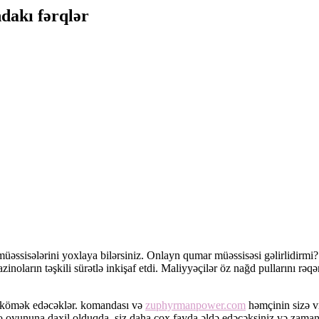
ndakı fərqlər
müəssisələrini yoxlaya bilərsiniz. Onlayn qumar müəssisəsi gəlirlidir
oların təşkili sürətlə inkişaf etdi. Maliyyəçilər öz nağd pullarını rəqə
da kömək edəcəklər. komandası və
zuphyrmanpower.com
həmçinin sizə v
Video oyununa daxil olduqda, siz daha çox fayda əldə edəcəksiniz və za