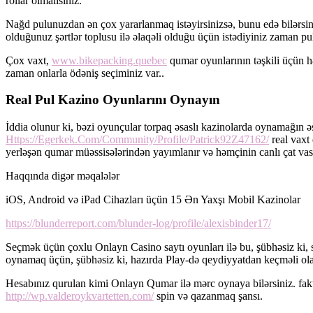
rollar olmalısınız.
Nağd pulunuzdan ən çox yararlanmaq istəyirsinizsə, bunu edə bilərsin
olduğunuz şərtlər toplusu ilə əlaqəli olduğu üçün istədiyiniz zaman pu
Çox vaxt,
www.bikepacking.quebec
qumar oyunlarının təşkili üçün hə
zaman onlarla ödəniş seçiminiz var..
Real Pul Kazino Oyunlarını Oynayın
İddia olunur ki, bəzi oyunçular torpaq əsaslı kazinolarda oynamağın 
Https://Egerkek.Com/Community/Profile/Patrick92Z47162/
real vaxt 
yerləşən qumar müəssisələrindən yayımlanır və həmçinin canlı çat vasit
Haqqında digər məqalələr
iOS, Android və iPad Cihazları üçün 15 Ən Yaxşı Mobil Kazinolar
https://blunderreport.com/blunder-log/profile/alexisbinder17/
Seçmək üçün çoxlu Onlayn Casino saytı oyunları ilə bu, şübhəsiz ki, 
oynamaq üçün, şübhəsiz ki, hazırda Play-də qeydiyyatdan keçməli ola
Hesabınız qurulan kimi Onlayn Qumar ilə mərc oynaya bilərsiniz. fakt
http://wp.valderoykvartetten.com/
spin və qazanmaq şansı.