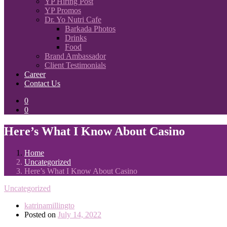
YP Hiring Post
YP Promos
Dr. Yo Nutri Cafe
Barkada Photos
Drinks
Food
Brand Ambassador
Client Testimonials
Career
Contact Us
0
0
Here’s What I Know About Casino
Home
Uncategorized
Here’s What I Know About Casino
Uncategorized
katrinamillingto
Posted on
July 14, 2022