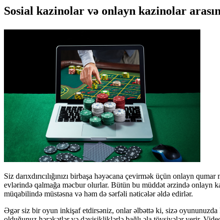
Sosial kazinolar və onlayn kazinolar arası
Siz darıxdırıcılığınızı birbaşa həyəcana çevirmək üçün onlayn qumar 
evlərində qalmağa məcbur olurlar. Bütün bu müddət ərzində onlayn kazin
müqabilində müstəsna və həm də sərfəli nəticələr əldə edirlər.
Əgər siz bir oyun inkişaf etdirsəniz, onlar əlbəttə ki, sizə oyununuz
olduğunuz hərəkətlər və dəyişikliklərlə bağlı əla tövsiyələr verir. 