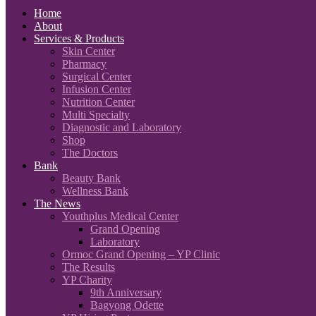
Home
About
Services & Products
Skin Center
Pharmacy
Surgical Center
Infusion Center
Nutrition Center
Multi Specialty
Diagnostic and Laboratory
Shop
The Doctors
Bank
Beauty Bank
Wellness Bank
The News
Youthplus Medical Center
Grand Opening
Laboratory
Ormoc Grand Opening – YP Clinic
The Results
YP Charity
9th Anniversary
Bagyong Odette