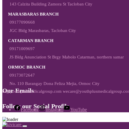
143 Calzita Building Zamora St Tacloban City
MARASBARAS BRANCH
09177090668
JGC Bldg Marasbaras, Tacloban City
CATARMAN BRANCH
09171009697
JS Bldg Anunciation St Brgy Mabolo Catarman, northern samar
ORMOC BRANCH
09173072647
No. 110 Barangay Dona Feliza Mejia, Ormoc City
Our Emails
hr@youthplusmedicalgroup.com wecare@youthplusmedicalgroup.co
Follow our Social Profile
Facebook
Instagram
YouTube