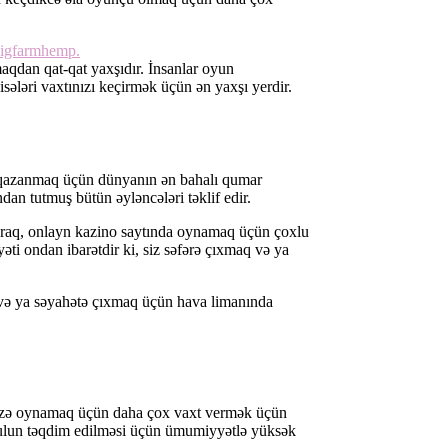
igfarmhemp.
aqdan qat-qat yaxşıdır. İnsanlar oyun
ləri vaxtınızı keçirmək üçün ən yaxşı yerdir.
l qazanmaq üçün dünyanın ən bahalı qumar
an tutmuş bütün əyləncələri təklif edir.
ayaraq, onlayn kazino saytında oynamaq üçün çoxlu
ti ondan ibarətdir ki, siz səfərə çıxmaq və ya
ə və ya səyahətə çıxmaq üçün hava limanında
 sizə oynamaq üçün daha çox vaxt vermək üçün
timulun təqdim edilməsi üçün ümumiyyətlə yüksək