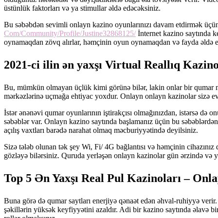
üstünlük faktorları və ya stimullar əldə edəcəksiniz.
Bu səbəbdən sevimli onlayn kazino oyunlarınızı davam etdirmək üçün h
Com/Community/Profile/Justine32868125/
İnternet kazino saytında k
oynamaqdan zövq alırlar, həmçinin oyun oynamaqdan və fayda əldə etm
2021-ci ilin ən yaxşı Virtual Reallıq Kazino
Bu, mümkün olmayan üçlük kimi görünə bilər, lakin onlar bir qumar 
mərkəzlərinə uçmağa ehtiyac yoxdur. Onlayn onlayn kazinolar sizə evi
İstər ənənəvi qumar oyunlarının iştirakçısı olmağınızdan, istərsə də 
səbəblər var. Onlayn kazino saytında başlamanız üçün bu səbəblərdən 1
açılış vaxtları barədə narahat olmaq məcburiyyətində deyilsiniz.
Sizə tələb olunan tək şey Wi, Fi/ 4G bağlantısı və həmçinin cihazını
gözləyə bilərsiniz. Quruda yerləşən onlayn kazinolar gün ərzində və ya
Top 5 Ən Yaxşı Real Pul Kazinoları – On
Buna görə də qumar saytları enerjiyə qənaət edən əhval-ruhiyyə ver
şəkillərin yüksək keyfiyyətini azaldır. Adi bir kazino saytında əlavə