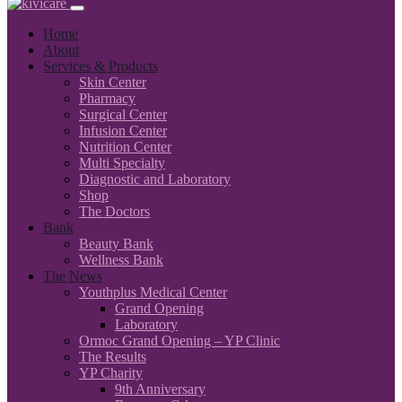
Home
About
Services & Products
Skin Center
Pharmacy
Surgical Center
Infusion Center
Nutrition Center
Multi Specialty
Diagnostic and Laboratory
Shop
The Doctors
Bank
Beauty Bank
Wellness Bank
The News
Youthplus Medical Center
Grand Opening
Laboratory
Ormoc Grand Opening – YP Clinic
The Results
YP Charity
9th Anniversary