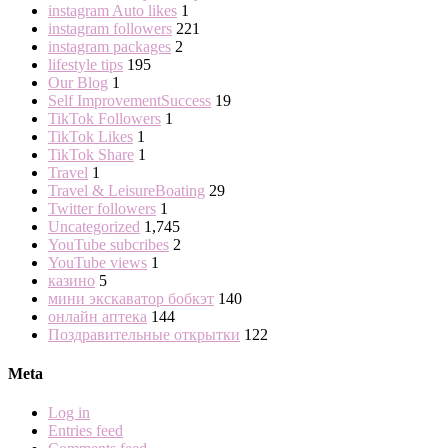
instagram Auto likes
1
instagram followers
221
instagram packages
2
lifestyle tips
195
Our Blog
1
Self ImprovementSuccess
19
TikTok Followers
1
TikTok Likes
1
TikTok Share
1
Travel
1
Travel & LeisureBoating
29
Twitter followers
1
Uncategorized
1,745
YouTube subcribes
2
YouTube views
1
казино
5
мини экскаватор бобкэт
140
онлайн аптека
144
Поздравительные открытки
122
Meta
Log in
Entries feed