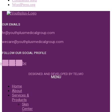
Comments feed
WordPress.org
OUR EMAILS
hr@youthplusmedicalgroup.com
wecare@youthplusmedicalgroup.com
FOLLOW OUR SOCIAL PROFILE
acebook
Instagram
Youtube
DESIGNED AND DEVELOPED BY TELMO
MENU
Home
About
Services &
Products
Skin
Center