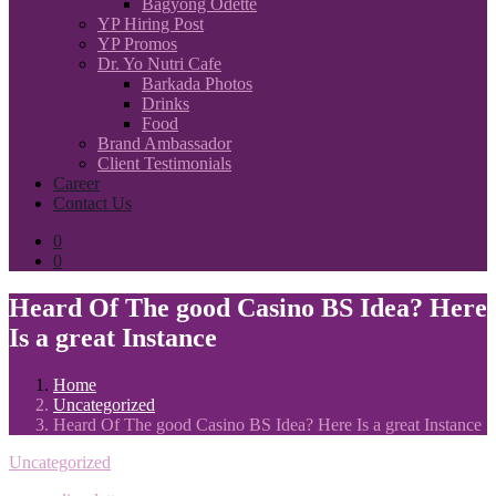
Bagyong Odette
YP Hiring Post
YP Promos
Dr. Yo Nutri Cafe
Barkada Photos
Drinks
Food
Brand Ambassador
Client Testimonials
Career
Contact Us
0
0
Heard Of The good Casino BS Idea? Here
Is a great Instance
Home
Uncategorized
Heard Of The good Casino BS Idea? Here Is a great Instance
Uncategorized