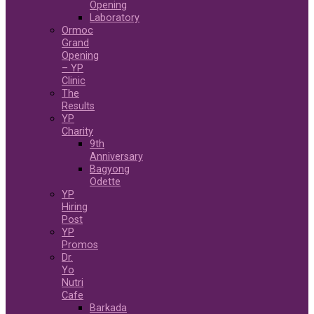
Opening
Laboratory
Ormoc
Grand
Opening
– YP
Clinic
The
Results
YP
Charity
9th
Anniversary
Bagyong
Odette
YP
Hiring
Post
YP
Promos
Dr.
Yo
Nutri
Cafe
Barkada