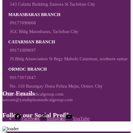
143 Calzita Building Zamora St Tacloban City
MARASBARAS BRANCH
09177090668
JGC Bldg Marasbaras, Tacloban City
CATARMAN BRANCH
09171009697
JS Bldg Anunciation St Brgy Mabolo Catarman, northern samar
ORMOC BRANCH
09173072647
No. 110 Barangay Dona Feliza Mejia, Ormoc City
Our Emails
hr@youthplusmedicalgroup.com
wecare@youthplusmedicalgroup.com
Follow our Social Profile
Facebook
Instagram
YouTube