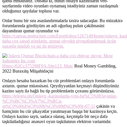
qəbul etməlisiniz. Əlbəttə ki, bütün onlayn kazinoların veb-
saytlarında video oyunları oynamaq istədiyiniz zaman razılaşmalı
olduğunuz qaydalar toplusu var.
Onlar bunu bir sıra əsaslandırmalarla təxirə salacaqlar. Bu müzakirə
forumlarında gördüyüm ən adi oğurluq pulun çəkilməsini
dayandıran qumar oyunudur və
https://canvas.instructure.com/Eportfolios/1267149/home/onlayn_ka
daha çox sənəd göndərin. qumar obyekti qiymətləndirmək üçün
nəzərdə tutulub və siz də gözləyin.
Https://62Cc375298F9A.Site123. Mən/
Real Money Gambling,
2022 Buraxılış Müşahidəçisi
Onlayn hesaba baxarkən bu cür problemləri onlayn forumlarda
axtarın. qumar müəssisəsi. Qeydiyyatdan keçməyi düşündüyünüz
kazino saytı ilə bağlı bu tip problemlərin çoxunu görürsünüzsə,
https://telegra.ph/Onlayn -kazinolarda-yeni-ba%C5%9Flayanlar-
%C3%BC%C3%A7%C3%BCn-
m%C9%99sl%C9%99h%C9%99tl%C9%99r-07-11
çəkinin və
həmçinin bu cür şikayətlər yaratmayan başqa bir kazinoya keçin.
Onlayn kazino saytı, sadəcə olaraq, keçmişdə bir neçə dəfə
təşkilatladığınız ənənəvi oyun təşkilatının elektron variantıdır.