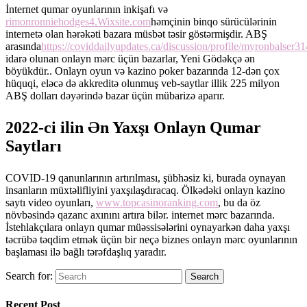
İnternet qumar oyunlarının inkişafı və
rimonronniehodges4.Wixsite.com
həmçinin binqo sürücülərinin
internetə olan hərəkəti bazara müsbət təsir göstərmişdir. ABŞ
arasında
https://coviddailyupdates.ca/discussion/profile/myronbalser31
idarə olunan onlayn mərc üçün bazarlar, Yeni Gödəkçə ən
böyükdür.. Onlayn oyun və kazino poker bazarında 12-dən çox
hüquqi, eləcə də akkreditə olunmuş veb-saytlar illik 225 milyon
ABŞ dolları dəyərində bazar üçün mübarizə aparır.
2022-ci ilin Ən Yaxşı Onlayn Qumar
Saytları
COVID-19 qanunlarının artırılması, şübhəsiz ki, burada oynayan
insanların müxtəlifliyini yaxşılaşdıracaq. Ölkədəki onlayn kazino
saytı video oyunları,
www.topcasinoranking.com
, bu da öz
növbəsində qazanc axınını artıra bilər. internet mərc bazarında.
İstehlakçılara onlayn qumar müəssisələrini oynayarkən daha yaxşı
təcrübə təqdim etmək üçün bir neçə biznes onlayn mərc oyunlarının
başlaması ilə bağlı tərəfdaşlıq yaradır.
Search for:
Search
Recent Post