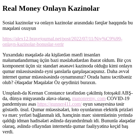
Real Money Onlayn Kazinolar
Sosial kazinolar və onlayn kazinolar arasındakı fərqlər haqqında bu
məqaləni oxuyun
https://alex12.bravejournal.net/post/2022/07/11/Niy%C9%99-
onlayn-kazinolar-bonuslar-verir
Yuxarıdakı məqalədə əla kişilərdən mənfi insanları
məlumatlandırmaq üçün bəzi məsləhətlərdən ibarət oldum. Bir çox
komponent üçün siz standart ənənəvi kazinoda olduğu kimi onlayn
qumar müəssisəsində eyni şanslarla qarşılaşacaqsınız. Daha əvvəl
internet qumar müəssisəsində oynamısınız? Orada hansı təcrübəniz
olub? Əlaqədar Məqalələr Öz qeydinizi buraxın.
Unsplash-da Keenan Constance tərəfindən çəkilmiş fotoşəkil ABŞ-
da, dünya miqyasında əlavə olaraq,
manonremy. com
COVID-19
pandemiyası əsas
https://gunner411.com/
oyun sənayesinə təsir
göstərib. üsul. Qumar müəssisələri, loto oyunlarının elektrik prizləri
və mərc yerləri bağlanmalı idi, həmçinin mərc sistemlərinin yerində
qaldığı idman hadisələri əslində dayandırılmalı idi. Bununla əlaqədar
olaraq, əslində oflayndan internetdə qumar fəaliyyətinə keçid baş
verdi.