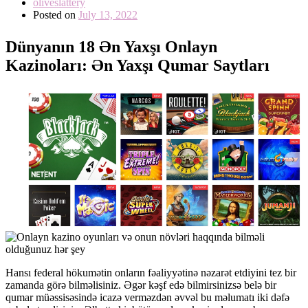
oliveslattery
Posted on
July 13, 2022
Dünyanın 18 Ən Yaxşı Onlayn
Kazinoları: Ən Yaxşı Qumar Saytları
Hansı federal hökumətin onların fəaliyyətinə nəzarət etdiyini tez bir
zamanda görə bilməlisiniz. Əgər kəşf edə bilmirsinizsə belə bir
qumar müəssisəsində icazə verməzdən əvvəl bu məlumatı iki dəfə