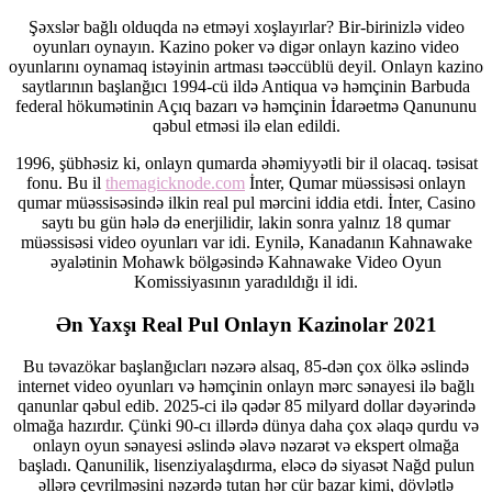
Şəxslər bağlı olduqda nə etməyi xoşlayırlar? Bir-birinizlə video
oyunları oynayın. Kazino poker və digər onlayn kazino video
oyunlarını oynamaq istəyinin artması təəccüblü deyil. Onlayn kazino
saytlarının başlanğıcı 1994-cü ildə Antiqua və həmçinin Barbuda
federal hökumətinin Açıq bazarı və həmçinin İdarəetmə Qanununu
qəbul etməsi ilə elan edildi.
1996, şübhəsiz ki, onlayn qumarda əhəmiyyətli bir il olacaq. təsisat
fonu. Bu il
themagicknode.com
İnter, Qumar müəssisəsi onlayn
qumar müəssisəsində ilkin real pul mərcini iddia etdi. İnter, Casino
saytı bu gün hələ də enerjilidir, lakin sonra yalnız 18 qumar
müəssisəsi video oyunları var idi. Eynilə, Kanadanın Kahnawake
əyalətinin Mohawk bölgəsində Kahnawake Video Oyun
Komissiyasının yaradıldığı il idi.
Ən Yaxşı Real Pul Onlayn Kazinolar 2021
Bu təvazökar başlanğıcları nəzərə alsaq, 85-dən çox ölkə əslində
internet video oyunları və həmçinin onlayn mərc sənayesi ilə bağlı
qanunlar qəbul edib. 2025-ci ilə qədər 85 milyard dollar dəyərində
olmağa hazırdır. Çünki 90-cı illərdə dünya daha çox əlaqə qurdu və
onlayn oyun sənayesi əslində əlavə nəzarət və ekspert olmağa
başladı. Qanunilik, lisenziyalaşdırma, eləcə də siyasət Nağd pulun
əllərə çevrilməsini nəzərdə tutan hər cür bazar kimi, dövlətlə