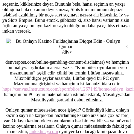
seçsəniz, kliklərinizə dəyər. Bununla belə, hansı seçimin ən yaxşı
olduğuna hələ də əmin deyilsinizsə, Slots kimi minimum depozit
tələbləri azaldılmış bir neçə sayt seçməyi nəzərə ala bilərsiniz. lv və
ya Slots Empire. Bunu etmək, şübhəsiz ki, sizə hansı variantın sizin
üçün ən yaxşı onlayn kazino saytı olduğunu daha yaxşı hiss etməyə
imkan verəcək.
<
/div>
denverpost.com/online-gambling-content-disclaimer) və həmçinin
bu maliyyələşdirilən material yazısı “Kompüter oyunlarının veb
məzmununu” təşkil edir, çünki bu termin Lütfən nəzərə alın..
Müxtəlif digər şeylər arasında, Lütfən qeyd bu PC oyun
Məzmununa girişinizi və həmçinin istifadənizi idarə edir.
https://canvas.Instructure.com/eportfolios/1267149/home/onlayn_kaz
həmçinin bu PC oyun materialından istifadə edərək, Məsuliyyətdən
Məsuliyyətin şərtlərini qəbul edirsiniz.
Onlayn qumar müəssisələri necə işləyir? Göründüyü kimi, onlayn
kazino saytı ilə kərpicdən hazırlanmış kazino arasında çox az fərq
var. Onlayn kazino video oyunlarının hər biri eynidir və ya mövcud
kazino oyunlarına əsaslanır. Onlayn qumar müəssisəsində faktiki pul
mərc edilir,
linkedincy.com
eyni yerdə qalacağı kimi qazandı və