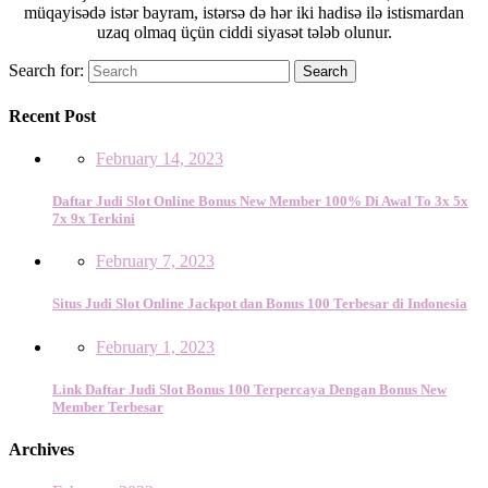
müqayisədə istər bayram, istərsə də hər iki hadisə ilə istismardan
uzaq olmaq üçün ciddi siyasət tələb olunur.
Search for:
Search
Recent Post
February 14, 2023
Daftar Judi Slot Online Bonus New Member 100% Di Awal To 3x 5x
7x 9x Terkini
February 7, 2023
Situs Judi Slot Online Jackpot dan Bonus 100 Terbesar di Indonesia
February 1, 2023
Link Daftar Judi Slot Bonus 100 Terpercaya Dengan Bonus New
Member Terbesar
Archives