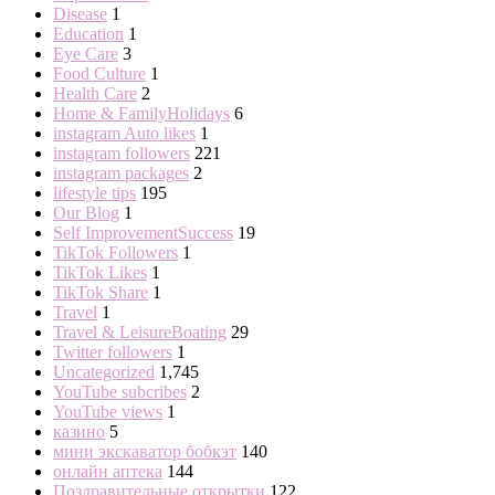
Disease
1
Education
1
Eye Care
3
Food Culture
1
Health Care
2
Home & FamilyHolidays
6
instagram Auto likes
1
instagram followers
221
instagram packages
2
lifestyle tips
195
Our Blog
1
Self ImprovementSuccess
19
TikTok Followers
1
TikTok Likes
1
TikTok Share
1
Travel
1
Travel & LeisureBoating
29
Twitter followers
1
Uncategorized
1,745
YouTube subcribes
2
YouTube views
1
казино
5
мини экскаватор бобкэт
140
онлайн аптека
144
Поздравительные открытки
122