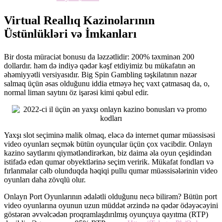
Virtual Reallıq Kazinolarının
Üstünlükləri və İmkanları
Bir dosta müraciət bonusu da ləzzətlidir: 200% təxminən 200
dollardır. həm də indiyə qədər kəşf etdiyimiz bu mükafatın ən
əhəmiyyətli versiyasıdır. Big Spin Gambling təşkilatının nəzər
salmaq üçün əsas olduğunu iddia etməyə heç vaxt çatmasaq da, o,
normal liman saytını öz işarəsi kimi qəbul edir.
Yaxşı slot seçiminə malik olmaq, eləcə də internet qumar müəssisəsi
video oyunları seçmək bütün oyunçular üçün çox vacibdir. Onlayn
kazino saytlarını qiymətləndirərkən, biz daima əla oyun çeşidindən
istifadə edən qumar obyektlərinə seçim veririk. Mükafat fondları və
fırlanmalar cəlb olunduqda həqiqi pullu qumar müəssisələrinin video
oyunları daha zövqlü olur.
Onlayn Port Oyunlarının ədalətli olduğunu necə bilirəm? Bütün port
video oyunlarına oyunun uzun müddət ərzində nə qədər ödəyəcəyini
göstərən əvvəlcədən proqramlaşdırılmış oyunçuya qayıtma (RTP)