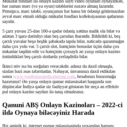
Mükafat fondları ilə onlayn kazino saytı video oyunları oynayarkən,
hər zaman mərc (və ya oyun) tələblərini nəzərə almaq lazımdır.
Prinsipcə, mərc tələbi, oyunçunun hər hansı bir ödənişi götürməzdən
əvvəl mərc etməli olduğu mükafat fondları kolleksiyasının qatlarının
sayıdır.
5 çarx yuvası 25-dən 100-ə qədər ödəniş xəttinə malik ola bilər və
adətən 3 işarə dərinliyi olan beş çarxdan ibarətdir. Bildirildi ki, beş
çarxlı yuvalar beşə beşlik şəbəkədə tapıla bilər, nəticədə qazanmağın
daha çox yolu var. 5 çarxlı slot, həmçinin bonuslar üçün daha çox
imkanlar təqdim edir və həmçinin çoxsaylı ən yaxşı onlayn kazino
üstünlükləri beş çarxlı slotlarda yerləşdirilə bilər.
İkinci növ isə bu sorğuları verəcəkdir. adınız da daxil olmaqla,
sizdən bəzi əsas təfərrüatlar. Nəhayət, ünvanınızı daxil etdikdən
sonra
www.youthplusmedicalgroup.com
, hesabınızı buraxmağa
hazırsınız! Ən yaxşı onlayn qumar müəssisələri haqqında son
düşüncələr İndiyə qədər siz fəaliyyət göstərən bir neçə ən effektiv
pul onlayn kazino saytları ilə tanış olmalısınız.
Qanuni ABŞ Onlayn Kazinoları – 2022-ci
ildə Oynaya biləcəyiniz Harada
Biz əminik ki, internet qumar müəssisəsində yuxarıdan hansını