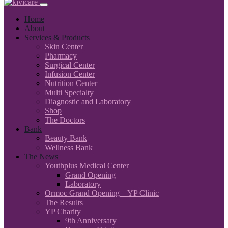
Home
About
Services & Products
Skin Center
Pharmacy
Surgical Center
Infusion Center
Nutrition Center
Multi Specialty
Diagnostic and Laboratory
Shop
The Doctors
Bank
Beauty Bank
Wellness Bank
The News
Youthplus Medical Center
Grand Opening
Laboratory
Ormoc Grand Opening – YP Clinic
The Results
YP Charity
9th Anniversary