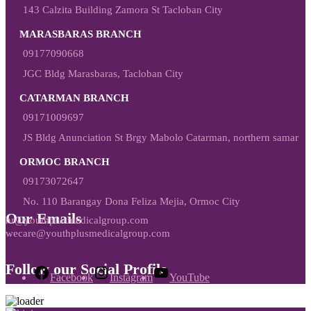
143 Calzita Building Zamora St Tacloban City
MARASBARAS BRANCH
09177090668
JGC Bldg Marasbaras, Tacloban City
CATARMAN BRANCH
09171009697
JS Bldg Anunciation St Brgy Mabolo Catarman, northern samar
ORMOC BRANCH
09173072647
No. 110 Barangay Dona Feliza Mejia, Ormoc City
Our Emails
hr@youthplusmedicalgroup.com
wecare@youthplusmedicalgroup.com
Follow our Social Profile
Facebook
Instagram
YouTube