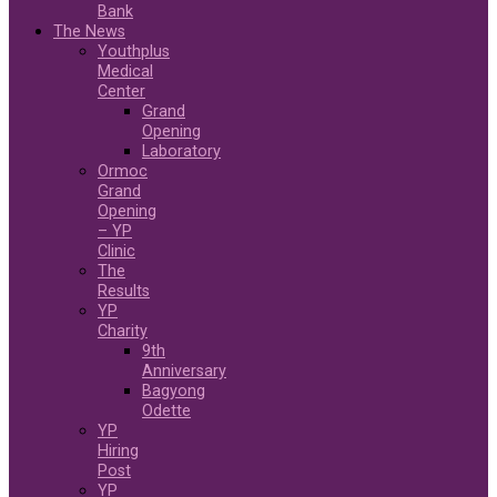
Bank
The News
Youthplus
Medical
Center
Grand
Opening
Laboratory
Ormoc
Grand
Opening
– YP
Clinic
The
Results
YP
Charity
9th
Anniversary
Bagyong
Odette
YP
Hiring
Post
YP