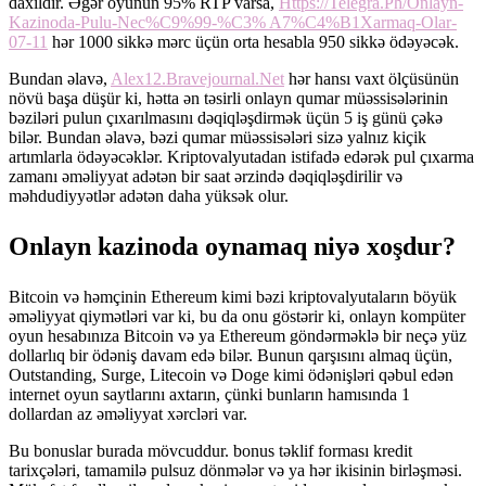
daxildir. Əgər oyunun 95% RTP varsa,
Https://Telegra.Ph/Onlayn-
Kazinoda-Pulu-Nec%C9%99-%C3% A7%C4%B1Xarmaq-Olar-
07-11
hər 1000 sikkə mərc üçün orta hesabla 950 sikkə ödəyəcək.
Bundan əlavə,
Alex12.Bravejournal.Net
hər hansı vaxt ölçüsünün
növü başa düşür ki, hətta ən təsirli onlayn qumar müəssisələrinin
bəziləri pulun çıxarılmasını dəqiqləşdirmək üçün 5 iş günü çəkə
bilər. Bundan əlavə, bəzi qumar müəssisələri sizə yalnız kiçik
artımlarla ödəyəcəklər. Kriptovalyutadan istifadə edərək pul çıxarma
zamanı əməliyyat adətən bir saat ərzində dəqiqləşdirilir və
məhdudiyyətlər adətən daha yüksək olur.
Onlayn kazinoda oynamaq niyə xoşdur?
Bitcoin və həmçinin Ethereum kimi bəzi kriptovalyutaların böyük
əməliyyat qiymətləri var ki, bu da onu göstərir ki, onlayn kompüter
oyun hesabınıza Bitcoin və ya Ethereum göndərməklə bir neçə yüz
dollarlıq bir ödəniş davam edə bilər. Bunun qarşısını almaq üçün,
Outstanding, Surge, Litecoin və Doge kimi ödənişləri qəbul edən
internet oyun saytlarını axtarın, çünki bunların hamısında 1
dollardan az əməliyyat xərcləri var.
Bu bonuslar burada mövcuddur. bonus təklif forması kredit
tarixçələri, tamamilə pulsuz dönmələr və ya hər ikisinin birləşməsi.