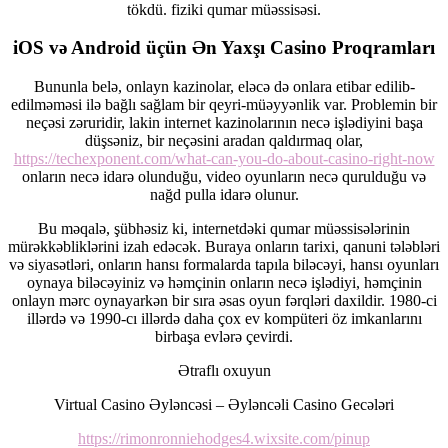
tökdü. fiziki qumar müəssisəsi.
iOS və Android üçün Ən Yaxşı Casino Proqramları
Bununla belə, onlayn kazinolar, eləcə də onlara etibar edilib-
edilməməsi ilə bağlı sağlam bir qeyri-müəyyənlik var. Problemin bir
neçəsi zəruridir, lakin internet kazinolarının necə işlədiyini başa
düşsəniz, bir neçəsini aradan qaldırmaq olar,
https://techexponent.com/what-can-you-do-about-casino-right-now
onların necə idarə olunduğu, video oyunların necə qurulduğu və
nağd pulla idarə olunur.
Bu məqalə, şübhəsiz ki, internetdəki qumar müəssisələrinin
mürəkkəbliklərini izah edəcək. Buraya onların tarixi, qanuni tələbləri
və siyasətləri, onların hansı formalarda tapıla biləcəyi, hansı oyunları
oynaya biləcəyiniz və həmçinin onların necə işlədiyi, həmçinin
onlayn mərc oynayarkən bir sıra əsas oyun fərqləri daxildir. 1980-ci
illərdə və 1990-cı illərdə daha çox ev kompüteri öz imkanlarını
birbaşa evlərə çevirdi.
Ətraflı oxuyun
Virtual Casino Əyləncəsi – Əyləncəli Casino Gecələri
https://rimonronniehodges4.wixsite.com/pinup