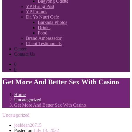
Bagyong Odette
YP Hiring Post
YP Promos
Dr. Yo Nutri Cafe
Barkada Photos
Drinks
Food
Brand Ambassador
Client Testimonials
Career
Contact Us
0
0
Get More And Better Sex With Casino
Home
Uncategorized
Get More And Better Sex With Casino
Uncategorized
joeldean20715
Posted on
July 13, 2022