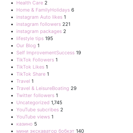
Health Care
2
Home & FamilyHolidays
6
instagram Auto likes
1
instagram followers
221
instagram packages
2
lifestyle tips
195
Our Blog
1
Self ImprovementSuccess
19
TikTok Followers
1
TikTok Likes
1
TikTok Share
1
Travel
1
Travel & LeisureBoating
29
Twitter followers
1
Uncategorized
1,745
YouTube subcribes
2
YouTube views
1
казино
5
мини экскаватор бобкэт
140