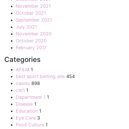
November 2021
October 2021
September 2021
July 2021
November 2020
October 2020
February 2017
Categories
AFILM
1
best sport betting site
454
casino
898
cat1
1
Department 1
1
Disease
1
Education
1
Eye Care
3
Food Culture
1