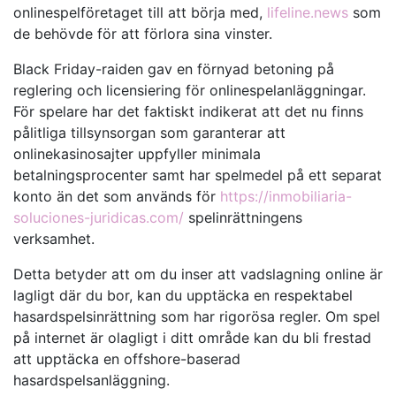
onlinespelföretaget till att börja med,
lifeline.news
som
de behövde för att förlora sina vinster.
Black Friday-raiden gav en förnyad betoning på
reglering och licensiering för onlinespelanläggningar.
För spelare har det faktiskt indikerat att det nu finns
pålitliga tillsynsorgan som garanterar att
onlinekasinosajter uppfyller minimala
betalningsprocenter samt har spelmedel på ett separat
konto än det som används för
https://inmobiliaria-
soluciones-juridicas.com/
spelinrättningens
verksamhet.
Detta betyder att om du inser att vadslagning online är
lagligt där du bor, kan du upptäcka en respektabel
hasardspelsinrättning som har rigorösa regler. Om spel
på internet är olagligt i ditt område kan du bli frestad
att upptäcka en offshore-baserad
hasardspelsanläggning.