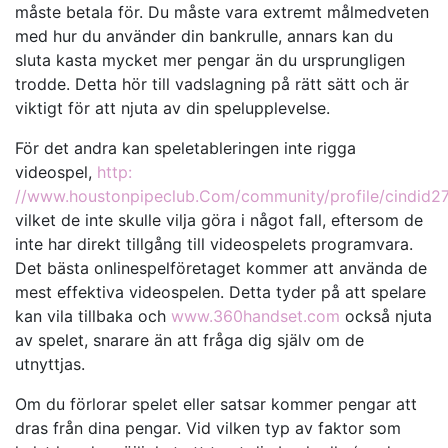
måste betala för. Du måste vara extremt målmedveten
med hur du använder din bankrulle, annars kan du
sluta kasta mycket mer pengar än du ursprungligen
trodde. Detta hör till vadslagning på rätt sätt och är
viktigt för att njuta av din spelupplevelse.
För det andra kan speletableringen inte rigga
videospel,
http:
//www.houstonpipeclub.Com/community/profile/cindid2
vilket de inte skulle vilja göra i något fall, eftersom de
inte har direkt tillgång till videospelets programvara.
Det bästa onlinespelföretaget kommer att använda de
mest effektiva videospelen. Detta tyder på att spelare
kan vila tillbaka och
www.360handset.com
också njuta
av spelet, snarare än att fråga dig själv om de
utnyttjas.
Om du förlorar spelet eller satsar kommer pengar att
dras från dina pengar. Vid vilken typ av faktor som