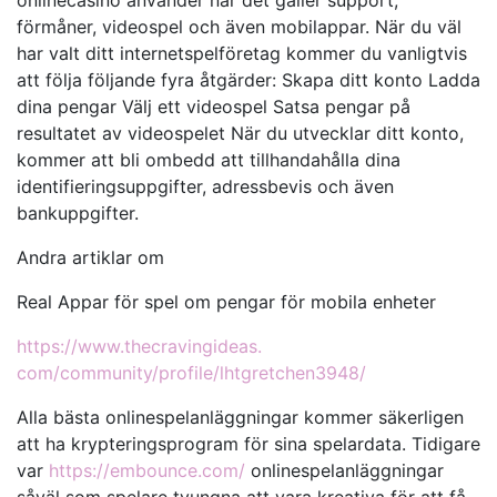
förmåner, videospel och även mobilappar. När du väl
har valt ditt internetspelföretag kommer du vanligtvis
att följa följande fyra åtgärder: Skapa ditt konto Ladda
dina pengar Välj ett videospel Satsa pengar på
resultatet av videospelet När du utvecklar ditt konto,
kommer att bli ombedd att tillhandahålla dina
identifieringsuppgifter, adressbevis och även
bankuppgifter.
Andra artiklar om
Real Appar för spel om pengar för mobila enheter
https://www.thecravingideas.
com/community/profile/lhtgretchen3948/
Alla bästa onlinespelanläggningar kommer säkerligen
att ha krypteringsprogram för sina spelardata. Tidigare
var
https://embounce.com/
onlinespelanläggningar
såväl som spelare tvungna att vara kreativa för att få