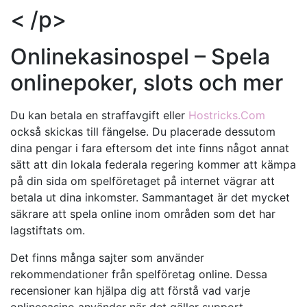
< /p>
Onlinekasinospel – Spela
onlinepoker, slots och mer
Du kan betala en straffavgift eller
Hostricks.Com
också skickas till fängelse. Du placerade dessutom
dina pengar i fara eftersom det inte finns något annat
sätt att din lokala federala regering kommer att kämpa
på din sida om spelföretaget på internet vägrar att
betala ut dina inkomster. Sammantaget är det mycket
säkrare att spela online inom områden som det har
lagstiftats om.
Det finns många sajter som använder
rekommendationer från spelföretag online. Dessa
recensioner kan hjälpa dig att förstå vad varje
onlinecasino använder när det gäller support,