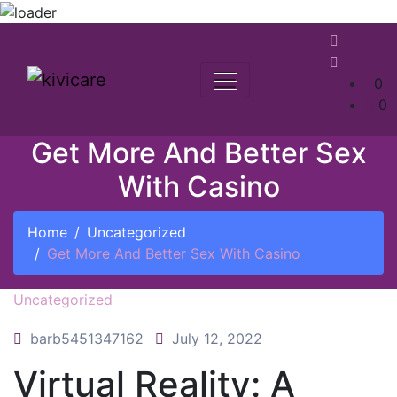
0
0
Get More And Better Sex
With Casino
Home
Uncategorized
Get More And Better Sex With Casino
Uncategorized
barb5451347162
July 12, 2022
Virtual Reality: A