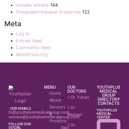
онлайн аптека
144
Поздравительные открытки
122
Meta
Log in
Entries feed
Comments feed
WordPress.org
MENU
OUR
YOUTHPLUS
DOCTORS
MEDICAL
Home
GROUP
Dr. Yohan
DIRECTORY
About
CONTACTS
Services
Dr.
OUR EMAILS
YOUTHPLUS
hr@youthplusmedicalgroup.com
MEDICAL
&
Michael
wecare@youthplusmedicalgroup.com
CENTER
Products
FOLLOW OUR
Dr.
SOCIAL
Skin