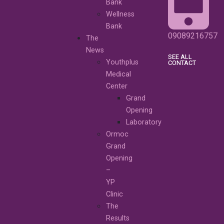
Bank
Wellness
Bank
09089216757
The
News
SEE ALL
Youthplus
CONTACT
Medical
Center
Grand
Opening
Laboratory
Ormoc
Grand
Opening
–
YP
Clinic
The
Results