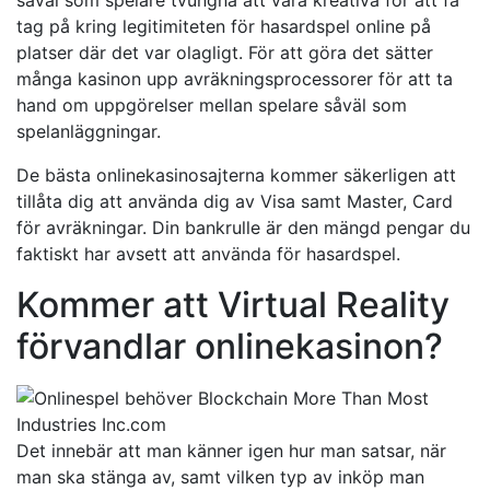
tag på kring legitimiteten för hasardspel online på
platser där det var olagligt. För att göra det sätter
många kasinon upp avräkningsprocessorer för att ta
hand om uppgörelser mellan spelare såväl som
spelanläggningar.
De bästa onlinekasinosajterna kommer säkerligen att
tillåta dig att använda dig av Visa samt Master, Card
för avräkningar. Din bankrulle är den mängd pengar du
faktiskt har avsett att använda för hasardspel.
Kommer att Virtual Reality
förvandlar onlinekasinon?
Det innebär att man känner igen hur man satsar, när
man ska stänga av, samt vilken typ av inköp man