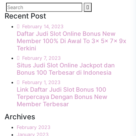
Recent Post
February 14, 2023
Daftar Judi Slot Online Bonus New
Member 100% Di Awal To 3x 5x 7x 9x
Terkini
February 7, 2023
Situs Judi Slot Online Jackpot dan
Bonus 100 Terbesar di Indonesia
February 1, 2023
Link Daftar Judi Slot Bonus 100
Terpercaya Dengan Bonus New
Member Terbesar
Archives
February 2023
January 2023