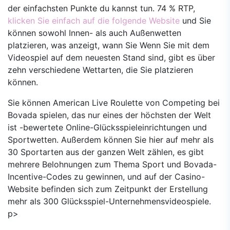
der einfachsten Punkte du kannst tun. 74 % RTP,
klicken Sie einfach auf die folgende Website
und Sie
können sowohl Innen- als auch Außenwetten
platzieren, was anzeigt, wann Sie Wenn Sie mit dem
Videospiel auf dem neuesten Stand sind, gibt es über
zehn verschiedene Wettarten, die Sie platzieren
können.
Sie können American Live Roulette von Competing bei
Bovada spielen, das nur eines der höchsten der Welt
ist -bewertete Online-Glücksspieleinrichtungen und
Sportwetten. Außerdem können Sie hier auf mehr als
30 Sportarten aus der ganzen Welt zählen, es gibt
mehrere Belohnungen zum Thema Sport und Bovada-
Incentive-Codes zu gewinnen, und auf der Casino-
Website befinden sich zum Zeitpunkt der Erstellung
mehr als 300 Glücksspiel-Unternehmensvideospiele.
p>