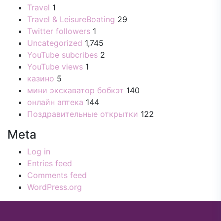
Travel
1
Travel & LeisureBoating
29
Twitter followers
1
Uncategorized
1,745
YouTube subcribes
2
YouTube views
1
казино
5
мини экскаватор бобкэт
140
онлайн аптека
144
Поздравительные открытки
122
Meta
Log in
Entries feed
Comments feed
WordPress.org