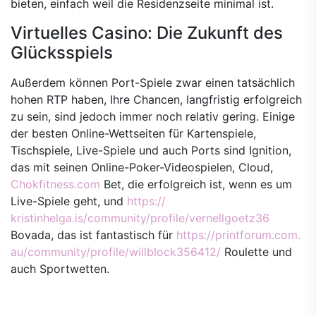
bieten, einfach weil die Residenzseite minimal ist.
Virtuelles Casino: Die Zukunft des
Glücksspiels
Außerdem können Port-Spiele zwar einen tatsächlich
hohen RTP haben, Ihre Chancen, langfristig erfolgreich
zu sein, sind jedoch immer noch relativ gering. Einige
der besten Online-Wettseiten für Kartenspiele,
Tischspiele, Live-Spiele und auch Ports sind Ignition,
das mit seinen Online-Poker-Videospielen, Cloud,
Chokfitness.com
Bet, die erfolgreich ist, wenn es um
Live-Spiele geht, und
https://
kristinhelga.is/community/profile/vernellgoetz36
Bovada, das ist fantastisch für
https://printforum.com.
au/community/profile/willblock356412/
Roulette und
auch Sportwetten.