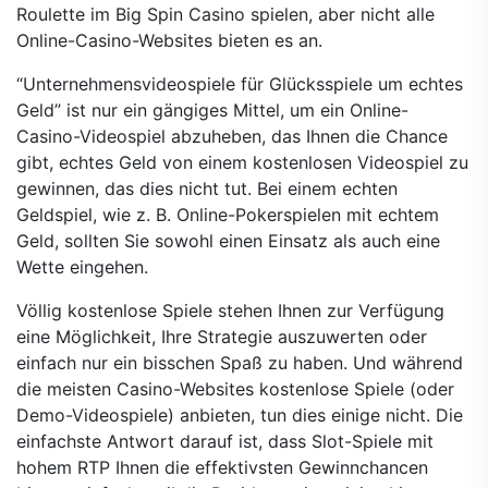
Roulette im Big Spin Casino spielen, aber nicht alle
Online-Casino-Websites bieten es an.
“Unternehmensvideospiele für Glücksspiele um echtes
Geld” ist nur ein gängiges Mittel, um ein Online-
Casino-Videospiel abzuheben, das Ihnen die Chance
gibt, echtes Geld von einem kostenlosen Videospiel zu
gewinnen, das dies nicht tut. Bei einem echten
Geldspiel, wie z. B. Online-Pokerspielen mit echtem
Geld, sollten Sie sowohl einen Einsatz als auch eine
Wette eingehen.
Völlig kostenlose Spiele stehen Ihnen zur Verfügung
eine Möglichkeit, Ihre Strategie auszuwerten oder
einfach nur ein bisschen Spaß zu haben. Und während
die meisten Casino-Websites kostenlose Spiele (oder
Demo-Videospiele) anbieten, tun dies einige nicht. Die
einfachste Antwort darauf ist, dass Slot-Spiele mit
hohem RTP Ihnen die effektivsten Gewinnchancen