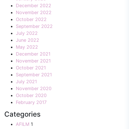
December 2022
November 2022
October 2022
September 2022
July 2022
June 2022
May 2022
December 2021
November 2021
October 2021
September 2021
July 2021
November 2020
October 2020
February 2017
Categories
AFILM
1