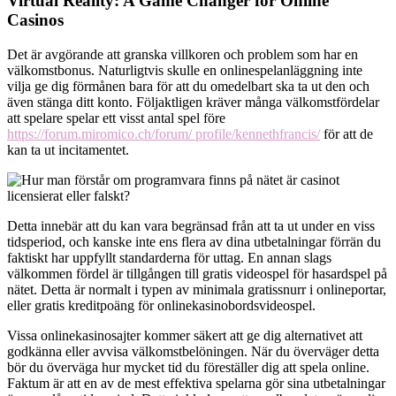
Virtual Reality: A Game Changer for Online
Casinos
Det är avgörande att granska villkoren och problem som har en
välkomstbonus. Naturligtvis skulle en onlinespelanläggning inte
vilja ge dig förmånen bara för att du omedelbart ska ta ut den och
även stänga ditt konto. Följaktligen kräver många välkomstfördelar
att spelare spelar ett visst antal spel före
https://forum.miromico.ch/forum/ profile/kennethfrancis/
för att de
kan ta ut incitamentet.
Detta innebär att du kan vara begränsad från att ta ut under en viss
tidsperiod, och kanske inte ens flera av dina utbetalningar förrän du
faktiskt har uppfyllt standarderna för uttag. En annan slags
välkommen fördel är tillgången till gratis videospel för hasardspel på
nätet. Detta är normalt i typen av minimala gratissnurr i onlineportar,
eller gratis kreditpoäng för onlinekasinobordsvideospel.
Vissa onlinekasinosajter kommer säkert att ge dig alternativet att
godkänna eller avvisa välkomstbelöningen. När du överväger detta
bör du överväga hur mycket tid du föreställer dig att spela online.
Faktum är att en av de mest effektiva spelarna gör sina utbetalningar