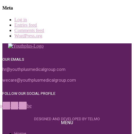
Meta
Log in
Entries feed
Comments feed
WordPress.org
OUR EMAILS
hr@youthplusmedicalgroup.com
wecare@youthplusmedicalgroup.com
FOLLOW OUR SOCIAL PROFILE
acebook
Instagram
Youtube
DESIGNED AND DEVELOPED BY TELMO
MENU
Home