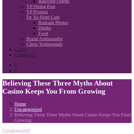
Bagyong Odette
YP Hiring Post
YP Promos
Dr. Yo Nutri Cafe
Barkada Photos
Drinks
Food
Brand Ambassador
Client Testimonials
Career
Contact Us
0
0
Believing These Three Myths About
Casino Keeps You From Growing
Home
Uncategorized
Believing These Three Myths About Casino Keeps You From
Growing
Uncategorized