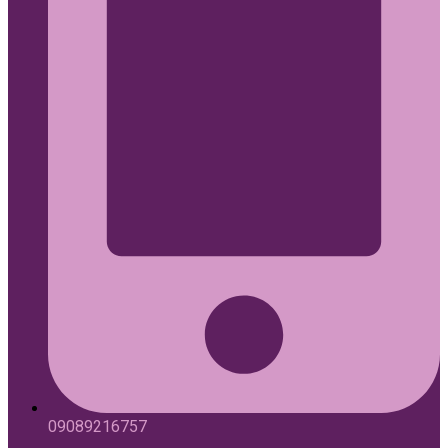
09089216757