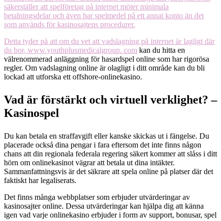
säkerställer att spelföretag på internet möter minimala
betalningsdelar och även har spelmedel på ett annat konto än det
som används för kasinosajtens procedurer.
Detta tyder på att om du vet att vadslagning på internet är lagligt där
du bor,
www.youthplusmedicalgroup. com
kan du hitta en
välrenommerad anläggning för hasardspel online som har rigorösa
regler. Om vadslagning online är olagligt i ditt område kan du bli
lockad att utforska ett offshore-onlinekasino.
Vad är förstärkt och virtuell verklighet? –
Kasinospel
Du kan betala en straffavgift eller kanske skickas ut i fängelse. Du
placerade också dina pengar i fara eftersom det inte finns någon
chans att din regionala federala regering säkert kommer att slåss i ditt
hörn om onlinekasinot vägrar att betala ut dina intäkter.
Sammanfattningsvis är det säkrare att spela online på platser där det
faktiskt har legaliserats.
Det finns många webbplatser som erbjuder utvärderingar av
kasinosajter online. Dessa utvärderingar kan hjälpa dig att känna
igen vad varje onlinekasino erbjuder i form av support, bonusar, spel