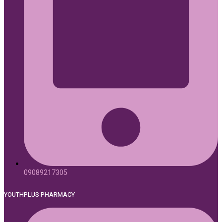
09089217305
YOUTHPLUS PHARMACY