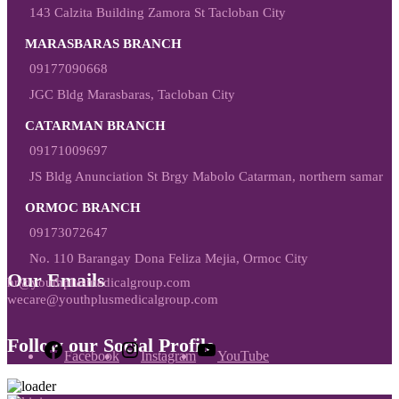
143 Calzita Building Zamora St Tacloban City
MARASBARAS BRANCH
09177090668
JGC Bldg Marasbaras, Tacloban City
CATARMAN BRANCH
09171009697
JS Bldg Anunciation St Brgy Mabolo Catarman, northern samar
ORMOC BRANCH
09173072647
No. 110 Barangay Dona Feliza Mejia, Ormoc City
Our Emails
hr@youthplusmedicalgroup.com
wecare@youthplusmedicalgroup.com
Follow our Social Profile
Facebook
Instagram
YouTube