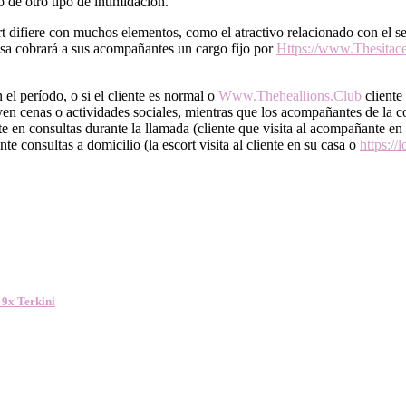
o de otro tipo de intimidación.
t difiere con muchos elementos, como el atractivo relacionado con el se
sa cobrará a sus acompañantes un cargo fijo por
Https://www.Thesitace
el período, o si el cliente es normal o
Www.Theheallions.Club
cliente
yen cenas o actividades sociales, mientras que los acompañantes de la c
 en consultas durante la llamada (cliente que visita al acompañante en
e consultas a domicilio (la escort visita al cliente en su casa o
https://
 9x Terkini