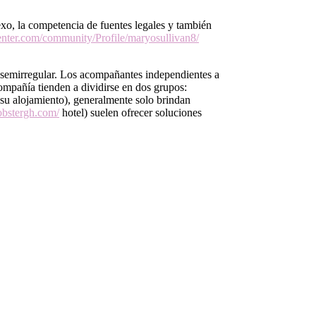
xo, la competencia de fuentes legales y también
nter.com/community/Profile/maryosullivan8/
 semirregular. Los acompañantes independientes a
ompañía tienden a dividirse en dos grupos:
 su alojamiento), generalmente solo brindan
lobstergh.com/
hotel) suelen ofrecer soluciones