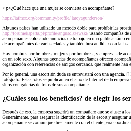
< p>¿Qué hace que una mujer se convierta en acompañante?
https://iafmec.org/community/profile/ latoyagunderson/
Algunos países han utilizado un método doble para prohibir las prostitu
http://forumeksperta.pl/profile/angusolszewski/
usando compañías de a
acompañantes colocando anuncios de trabajo en una publicación o en
de acompañantes de varias edades y también buscan lidiar con la tasa va
Hay hombres por hombres, mujeres por hombres., y empresas de acom
en un solo sexo. Algunas agencias de acompañantes ofrecen acompaña
organización con referencias de amigos cercanos. que realmente han e
Por lo general, una escort sin duda se entrevistará con una agencia. [
fotógrafo. Estas fotos se publican en el sitio de Internet de la empre
sitios con galerías de fotos de sus acompañantes.
¿Cuáles son los beneficios? de elegir los s
Después de eso, la empresa sugerirá un compañero que se ajuste a los 
Generalmente, para asegurar la identificación de la escort y asegurar 
acompañante se comunique directamente con el cliente para coordinar el