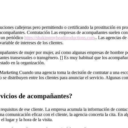
ciones callejeras pero permitiendo o certificando la prostitución en pro
compañantes. Contratación Las empresas de acompañantes suelen contr
 un periódico
https://shakingmyheadproductions.com
.. Las agencias d
riable de intereses de los clientes.
pañantes de mujer por mujer, así como algunas empresas de hombre po
ntes transexuales o transgénero. [] Es muy habitual que los acompaña
stado en la organización.
] Marketing Cuando una agencia toma la decisión de contratar a una escor
sa o se distribuyen entre los clientes para anunciar el servicio. Algun
ervicios de acompañantes?
requisitos de ese cliente. La empresa acumula la información de contac
una comunicación eficaz con el cliente, la agencia concerta la cita. En 
 lugar y la hora de la visita.