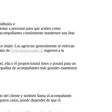
stíbulos o
atar a personas para que actúen como
e acompañantes comúnmente mantienen una lista
r mujer. Las agencias generalmente se enfocan
ntes de
Unicornassociates.in
ingresen a la
t, ella o él proporcionará fotos o posará para un
as compañías de acompañantes más grandes mantienen
to del cliente y también llama al acompañante.
algunos casos, puede depender de que el