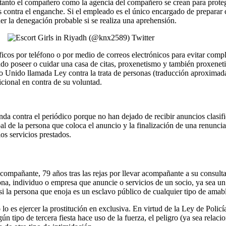
tanto el compañero como la agencia del compañero se crean para proteg
 contra el enganche. Si el empleado es el único encargado de preparar cu
r la denegación probable si se realiza una aprehensión.
ficos por teléfono o por medio de correos electrónicos para evitar comp
endo poseer o cuidar una casa de citas, proxenetismo y también proxene
o Unido llamada Ley contra la trata de personas (traducción aproximada
icional en contra de su voluntad.
a contra el periódico porque no han dejado de recibir anuncios clasifi
pal de la persona que coloca el anuncio y la finalización de una renunc
os servicios prestados.
acompañante, 79 años tras las rejas por llevar acompañante a su consul
na, individuo o empresa que anuncie o servicios de un socio, ya sea un
si la persona que enoja es un esclavo público de cualquier tipo de amab
es ejercer la prostitución en exclusiva. En virtud de la Ley de Policí
gún tipo de tercera fiesta hace uso de la fuerza, el peligro (ya sea relaci