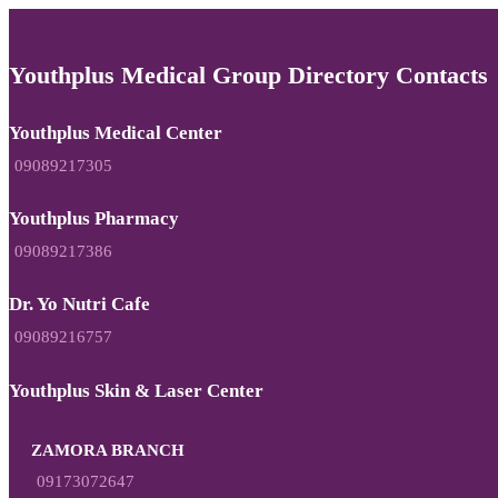
Youthplus Medical Group Directory Contacts
Youthplus Medical Center
09089217305
Youthplus Pharmacy
09089217386
Dr. Yo Nutri Cafe
09089216757
Youthplus Skin & Laser Center
ZAMORA BRANCH
09173072647