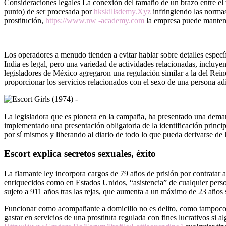
Consideraciones legales La conexión del tamaño de un brazo entre el 
punto) de ser procesada por
hkskillsdemy.Xyz
infringiendo las normas
prostitución,
https://www.nw -academy.com
la empresa puede mantene
Los operadores a menudo tienden a evitar hablar sobre detalles especí
India es legal, pero una variedad de actividades relacionadas, incluy
legisladores de México agregaron una regulación similar a la del Rein
proporcionar los servicios relacionados con el sexo de una persona ad
La legisladora que es pionera en la campaña, ha presentado una demand
implementado una presentación obligatoria de la identificación princi
por sí mismos y liberando al diario de todo lo que pueda derivarse de l
Escort explica secretos sexuales, éxito
La flamante ley incorpora cargos de 79 años de prisión por contratar 
enriquecidos como en Estados Unidos, “asistencia” de cualquier perso
sujeto a 911 años tras las rejas, que aumenta a un máximo de 23 años 
Funcionar como acompañante a domicilio no es delito, como tampoco lo 
gastar en servicios de una prostituta regulada con fines lucrativos si al