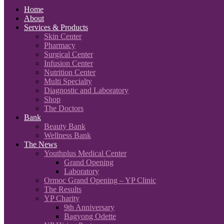
Home
About
Services & Products
Skin Center
Pharmacy
Surgical Center
Infusion Center
Nutrition Center
Multi Specialty
Diagnostic and Laboratory
Shop
The Doctors
Bank
Beauty Bank
Wellness Bank
The News
Youthplus Medical Center
Grand Opening
Laboratory
Ormoc Grand Opening – YP Clinic
The Results
YP Charity
9th Anniversary
Bagyong Odette