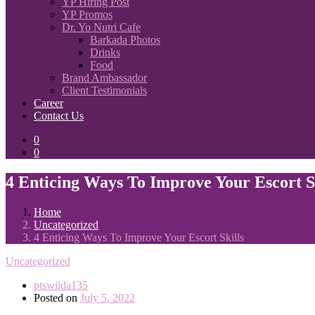
YP Hiring Post
YP Promos
Dr. Yo Nutri Cafe
Barkada Photos
Drinks
Food
Brand Ambassador
Client Testimonials
Career
Contact Us
0
0
4 Enticing Ways To Improve Your Escort S
Home
Uncategorized
4 Enticing Ways To Improve Your Escort Skills
Uncategorized
ptswilda135
Posted on
July 5, 2022