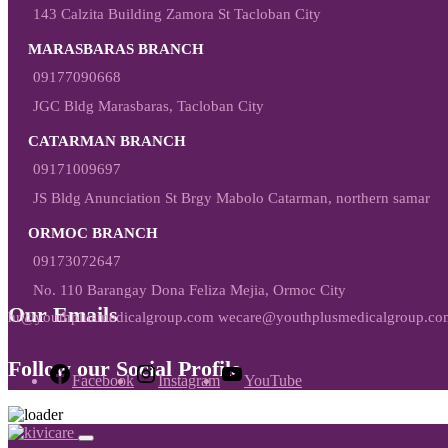
143 Calzita Building Zamora St Tacloban City
MARASBARAS BRANCH
09177090668
JGC Bldg Marasbaras, Tacloban City
CATARMAN BRANCH
09171009697
JS Bldg Anunciation St Brgy Mabolo Catarman, northern samar
ORMOC BRANCH
09173072647
No. 110 Barangay Dona Feliza Mejia, Ormoc City
Our Emails
hr@youthplusmedicalgroup.com wecare@youthplusmedicalgroup.co
Follow our Social Profile
Facebook
Instagram
YouTube