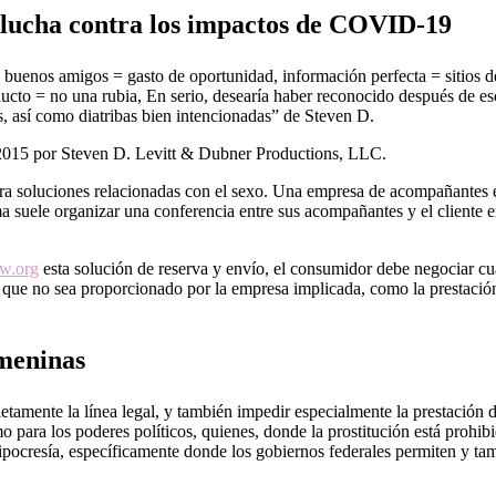
s lucha contra los impactos de COVID-19
buenos amigos = gasto de oportunidad, información perfecta = sitios d
oducto = no una rubia, En serio, desearía haber reconocido después de 
, así como diatribas bien intencionadas” de Steven D.
2015 por Steven D. Levitt & Dubner Productions, LLC.
para soluciones relacionadas con el sexo. Una empresa de acompañantes
a suele organizar una conferencia entre sus acompañantes y el cliente en e
w.org
esta solución de reserva y envío, el consumidor debe negociar cu
o que no sea proporcionado por la empresa implicada, como la prestació
emeninas
nte la línea legal, y también impedir especialmente la prestación de 
mo para los poderes políticos, quienes, donde la prostitución está prohib
ipocresía, específicamente donde los gobiernos federales permiten y ta