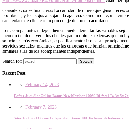
Http://Www.Gradare.Ro/Forum/Profile/Lottieoxendine4
cualquier tip
Consideraciones financieras La cantidad de dinero que gana una escor
prohibidas, y los pagos a pagar a la agencia. Comúnmente, una empre
cada enlace de cliente o un porcentaje del precio acordado.
Los acompañantes independientes pueden tener tarifas variables según 
menudo tienden a ver a los clientes para reuniones extensas que inclu
soluciones más económicas, específicamente si se basan principalmente
servicios sexuales, mientras que las empresas que brindan principalment
similares a las de los acompañantes independientes.
Search for:
Search
Recent Post
February 14, 2023
Daftar Judi Slot Online Bonus New Member 100% Di Awal To 3x 5x 7x
February 7, 2023
Situs Judi Slot Online Jackpot dan Bonus 100 Terbesar di Indonesia