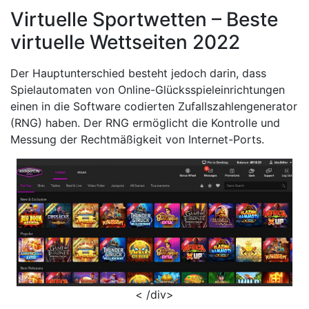
Virtuelle Sportwetten – Beste
virtuelle Wettseiten 2022
Der Hauptunterschied besteht jedoch darin, dass
Spielautomaten von Online-Glücksspieleinrichtungen
einen in die Software codierten Zufallszahlengenerator
(RNG) haben. Der RNG ermöglicht die Kontrolle und
Messung der Rechtmäßigkeit von Internet-Ports.
< /div>