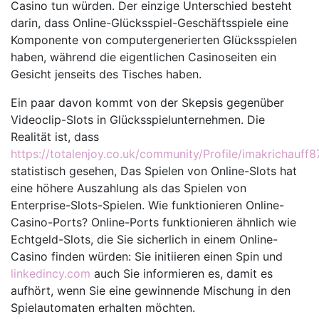
Casino tun würden. Der einzige Unterschied besteht
darin, dass Online-Glücksspiel-Geschäftsspiele eine
Komponente von computergenerierten Glücksspielen
haben, während die eigentlichen Casinoseiten ein
Gesicht jenseits des Tisches haben.
Ein paar davon kommt von der Skepsis gegenüber
Videoclip-Slots in Glücksspielunternehmen. Die
Realität ist, dass
https://totalenjoy.co.uk/community/Profile/imakrichauff8
statistisch gesehen, Das Spielen von Online-Slots hat
eine höhere Auszahlung als das Spielen von
Enterprise-Slots-Spielen. Wie funktionieren Online-
Casino-Ports? Online-Ports funktionieren ähnlich wie
Echtgeld-Slots, die Sie sicherlich in einem Online-
Casino finden würden: Sie initiieren einen Spin und
linkedincy.com
auch Sie informieren es, damit es
aufhört, wenn Sie eine gewinnende Mischung in den
Spielautomaten erhalten möchten.