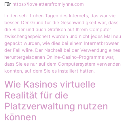
Für
https://lovelettersfromlynne.com
In den sehr frühen Tagen des Internets, das war viel
besser. Der Grund für die Geschwindigkeit war, dass
die Bilder und auch Grafiken auf Ihrem Computer
zwischengespeichert wurden und nicht jedes Mal neu
gepackt wurden, wie dies bei einem Internetbrowser
der Fall wäre. Der Nachteil bei der Verwendung eines
heruntergeladenen Online-Casino-Programms war,
dass Sie es nur auf dem Computersystem verwenden
konnten, auf dem Sie es installiert hatten.
Wie Kasinos virtuelle
Realität für die
Platzverwaltung nutzen
können