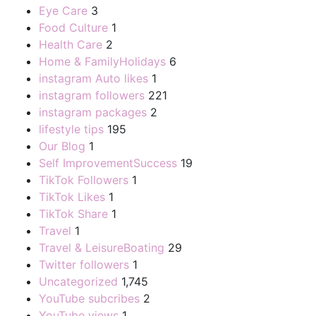
Eye Care
3
Food Culture
1
Health Care
2
Home & FamilyHolidays
6
instagram Auto likes
1
instagram followers
221
instagram packages
2
lifestyle tips
195
Our Blog
1
Self ImprovementSuccess
19
TikTok Followers
1
TikTok Likes
1
TikTok Share
1
Travel
1
Travel & LeisureBoating
29
Twitter followers
1
Uncategorized
1,745
YouTube subcribes
2
YouTube views
1