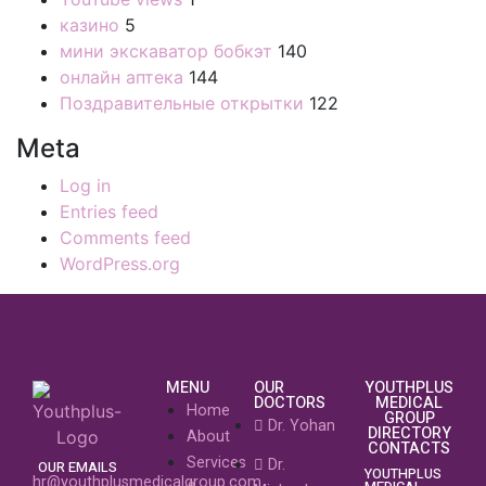
казино
5
мини экскаватор бобкэт
140
онлайн аптека
144
Поздравительные открытки
122
Meta
Log in
Entries feed
Comments feed
WordPress.org
MENU
OUR
YOUTHPLUS
DOCTORS
MEDICAL
Home
GROUP
Dr. Yohan
DIRECTORY
About
CONTACTS
Services
Dr.
OUR EMAILS
YOUTHPLUS
hr@youthplusmedicalgroup.com