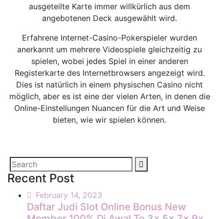
ausgeteilte Karte immer willkürlich aus dem
angebotenen Deck ausgewählt wird.
Erfahrene Internet-Casino-Pokerspieler wurden
anerkannt um mehrere Videospiele gleichzeitig zu
spielen, wobei jedes Spiel in einer anderen
Registerkarte des Internetbrowsers angezeigt wird.
Dies ist natürlich in einem physischen Casino nicht
möglich, aber es ist eine der vielen Arten, in denen die
Online-Einstellungen Nuancen für die Art und Weise
bieten, wie wir spielen können.
Recent Post
February 14, 2023
Daftar Judi Slot Online Bonus New
Member 100% Di Awal To 3x 5x 7x 9x