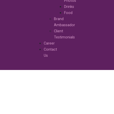
Photos
Drinks
Food
Brand
Ambassador
Client
Testimonials
Career
Contact
Us