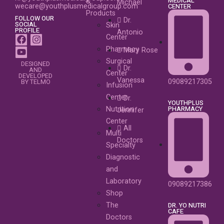
MEDICAL
&
Michael
wecare@youthplusmedicalgroup.com
CENTER
Products
FOLLOW OUR
Dr.
SOCIAL
Skin
PROFILE
Antonio
Center
Pharmacy
Mary Rose
Surgical
DESIGNED
Dr.
AND
Center
DEVELOPED
Vanessa
09089217305
BY TELMO
Infusion
Center
Dr.
YOUTHPLUS
PHARMACY
Nutrition
Jennifer
Center
All
Multi
Doctors
Specialty
Diagnostic
and
Laboratory
09089217386
Shop
The
DR. YO NUTRI
CAFE
Doctors