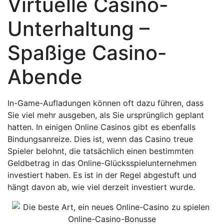
Virtuelle Casino-
Unterhaltung –
Spaßige Casino-
Abende
In-Game-Aufladungen können oft dazu führen, dass
Sie viel mehr ausgeben, als Sie ursprünglich geplant
hatten. In einigen Online Casinos gibt es ebenfalls
Bindungsanreize. Dies ist, wenn das Casino treue
Spieler belohnt, die tatsächlich einen bestimmten
Geldbetrag in das Online-Glücksspielunternehmen
investiert haben. Es ist in der Regel abgestuft und
hängt davon ab, wie viel derzeit investiert wurde.