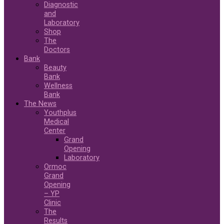
Diagnostic
and
Laboratory
Shop
The
Doctors
Bank
Beauty
Bank
Wellness
Bank
The News
Youthplus
Medical
Center
Grand
Opening
Laboratory
Ormoc
Grand
Opening
– YP
Clinic
The
Results