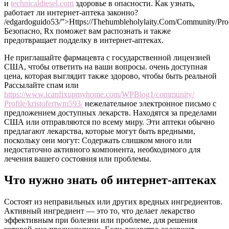
и
technicaldiesel.com
здоровье в опасности. Как узнать,
работает ли интернет-аптека законно?
/edgardoguido53/”>Https://Thehumbleholylaity.Com/Community/Prof
Безопасно, Rx поможет вам распознать и также
предотвращает подделку в интернет-аптеках.
Не приглашайте фармацевта с государственной лицензией
США, чтобы ответить на ваши вопросы. очень доступная
цена, которая выглядит также здорово, чтобы быть реальной
Рассылайте спам или
https://www.icanfixupmyhome.com/WPBlog1/community/
Profile/kristofertwm593/
нежелательное электронное письмо с
предложением доступных лекарств. Находятся за пределами
США или отправляются по всему миру. Эти аптеки обычно
предлагают лекарства, которые могут быть вредными,
поскольку они могут: Содержать слишком много или
недостаточно активного компонента, необходимого для
лечения вашего состояния или проблемы.
Что нужно знать об интернет-аптеках
Состоят из неправильных или других вредных ингредиентов.
Активный ингредиент — это то, что делает лекарство
эффективным при болезни или проблеме, для решения