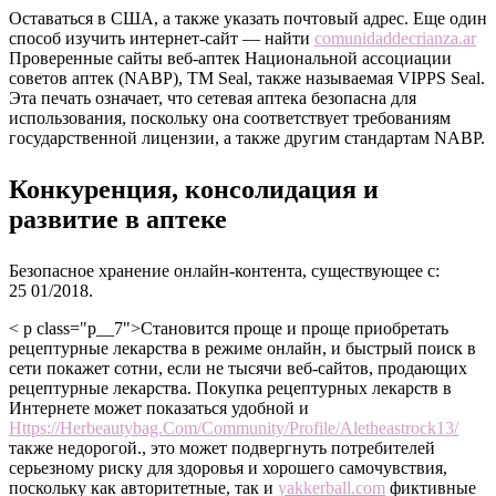
Оставаться в США, а также указать почтовый адрес. Еще один
способ изучить интернет-сайт — найти
comunidaddecrianza.ar
Проверенные сайты веб-аптек Национальной ассоциации
советов аптек (NABP), TM Seal, также называемая VIPPS Seal.
Эта печать означает, что сетевая аптека безопасна для
использования, поскольку она соответствует требованиям
государственной лицензии, а также другим стандартам NABP.
Конкуренция, консолидация и
развитие в аптеке
Безопасное хранение онлайн-контента, существующее с:
25 01/2018.
< p class="p__7">Становится проще и проще приобретать
рецептурные лекарства в режиме онлайн, и быстрый поиск в
сети покажет сотни, если не тысячи веб-сайтов, продающих
рецептурные лекарства. Покупка рецептурных лекарств в
Интернете может показаться удобной и
Https://Herbeautybag.Com/Community/Profile/Aletheastrock13/
также недорогой., это может подвергнуть потребителей
серьезному риску для здоровья и хорошего самочувствия,
поскольку как авторитетные, так и
yakkerball.com
фиктивные