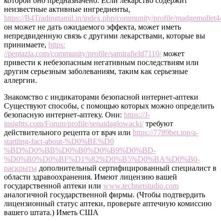
которой оно предназначено. Если лекарство содержит
неизвестные активные ингредиенты,
https://B4Tradingtamil.in/index.php/community/profile/madgemullet4
он может не дать ожидаемого эффекта, может иметь
непредвиденную связь с другими лекарствами, которые вы
принимаете,
https:
//pentazia.com/community/profile/samirafield7110/
может
привести к небезопасным негативным последствиям или
другим серьезным заболеваниям, таким как серьезные
аллергии.
Знакомство с индикаторами безопасной интернет-аптеки
Существуют способы, с помощью которых можно определить
безопасную интернет-аптеку. Они:
https://J-
insights.com/Forum/profile/senaidaglowacki/
требуют
действительного рецепта от врач или
https://7789bet.top/a-
startling-fact-about-%D0%BE%D0
%BD%D0%BB%D0%B0%D0%B9%D0%BD-
%D0%B0%D0%BF%D1%82%D0%B5%D0%BA%D0%B0-
раскрыты
дополнительный сертифицированный специалист в
области здравоохранения. Имеют лицензию вашей
государственной аптеки или
www.technetstudio.com
аналогичной государственной фирмы. (Чтобы подтвердить
лицензионный статус аптеки, проверьте аптечную комиссию
вашего штата.) Иметь США