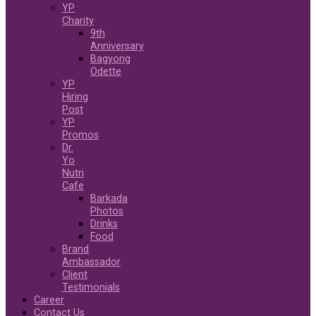
YP
Charity
9th
Anniversary
Bagyong
Odette
YP
Hiring
Post
YP
Promos
Dr.
Yo
Nutri
Cafe
Barkada
Photos
Drinks
Food
Brand
Ambassador
Client
Testimonials
Career
Contact Us