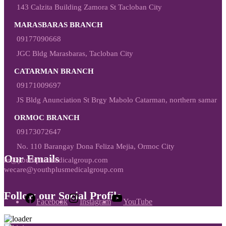
143 Calzita Building Zamora St Tacloban City
MARASBARAS BRANCH
09177090668
JGC Bldg Marasbaras, Tacloban City
CATARMAN BRANCH
09171009697
JS Bldg Anunciation St Brgy Mabolo Catarman, northern samar
ORMOC BRANCH
09173072647
No. 110 Barangay Dona Feliza Mejia, Ormoc City
Our Emails
hr@youthplusmedicalgroup.com
wecare@youthplusmedicalgroup.com
Follow our Social Profile
Facebook
Instagram
YouTube