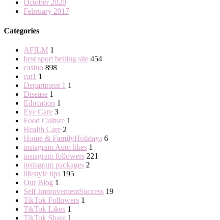
October 2020
February 2017
Categories
AFILM
1
best sport betting site
454
casino
898
cat1
1
Department 1
1
Disease
1
Education
1
Eye Care
3
Food Culture
1
Health Care
2
Home & FamilyHolidays
6
instagram Auto likes
1
instagram followers
221
instagram packages
2
lifestyle tips
195
Our Blog
1
Self ImprovementSuccess
19
TikTok Followers
1
TikTok Likes
1
TikTok Share
1