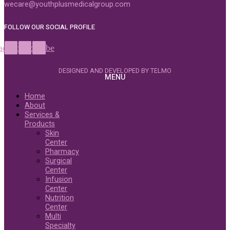
wecare@youthplusmedicalgroup.com
FOLLOW OUR SOCIAL PROFILE
acebook
Instagram
Youtube
DESIGNED AND DEVELOPED BY TELMO
MENU
Home
About
Services &
Products
Skin
Center
Pharmacy
Surgical
Center
Infusion
Center
Nutrition
Center
Multi
Specialty