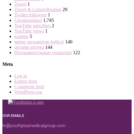
Travel
1
Travel & LeisureBoating
29
Twitter followers
1
Uncategorized
1,745
YouTube subcribes
2
YouTube views
1
казино
5
мини экскаватор бобкэт
140
онлайн аптека
144
Поздравительные открытки
122
Meta
Log in
Entries feed
Comments feed
WordPress.org
OUR EMAILS
hr@youthplusmedicalgroup.com