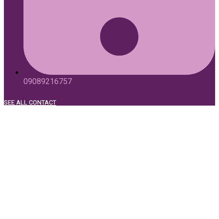
09089216757
SEE ALL CONTACT