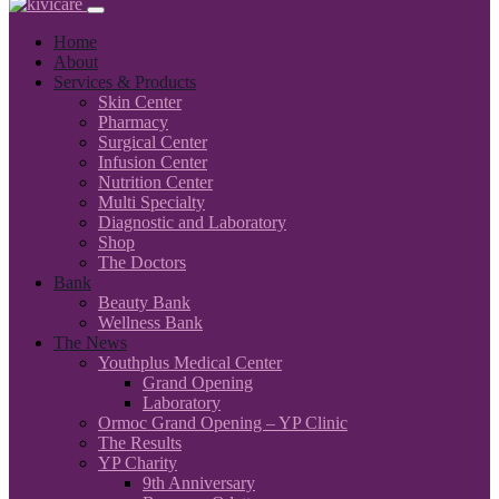
Home
About
Services & Products
Skin Center
Pharmacy
Surgical Center
Infusion Center
Nutrition Center
Multi Specialty
Diagnostic and Laboratory
Shop
The Doctors
Bank
Beauty Bank
Wellness Bank
The News
Youthplus Medical Center
Grand Opening
Laboratory
Ormoc Grand Opening – YP Clinic
The Results
YP Charity
9th Anniversary