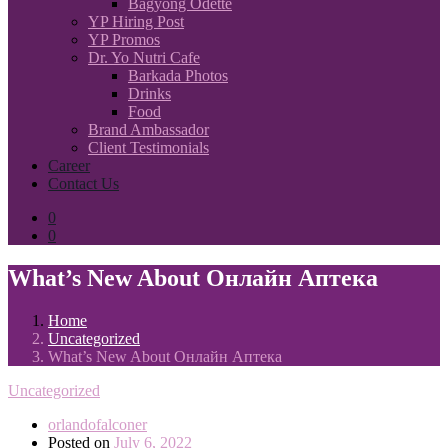
Bagyong Odette
YP Hiring Post
YP Promos
Dr. Yo Nutri Cafe
Barkada Photos
Drinks
Food
Brand Ambassador
Client Testimonials
Career
Contact Us
0
0
What’s New About Онлайн Аптека
Home
Uncategorized
What’s New About Онлайн Аптека
Uncategorized
orlandofalconer
Posted on
July 6, 2022