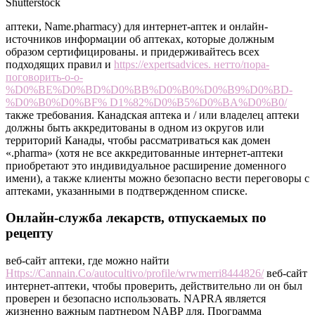
аптеки, Name.pharmacy) для интернет-аптек и онлайн-
источников информации об аптеках, которые должным
образом сертифицированы. и придерживайтесь всех
подходящих правил и
https://expertsadvices. нетто/пора-
поговорить-о-о-
%D0%BE%D0%BD%D0%BB%D0%B0%D0%B9%D0%BD-
%D0%B0%D0%BF% D1%82%D0%B5%D0%BA%D0%B0/
также требования. Канадская аптека и / или владелец аптеки
должны быть аккредитованы в одном из округов или
территорий Канады, чтобы рассматриваться как домен
«.pharma» (хотя не все аккредитованные интернет-аптеки
приобретают это индивидуальное расширение доменного
имени), а также клиенты можно безопасно вести переговоры с
аптеками, указанными в подтвержденном списке.
Онлайн-служба лекарств, отпускаемых по
рецепту
веб-сайт аптеки, где можно найти
Https://Cannain.Co/autocultivo/profile/wrwmerri8444826/
веб-сайт
интернет-аптеки, чтобы проверить, действительно ли он был
проверен и безопасно использовать. NAPRA является
жизненно важным партнером NABP для. Программа