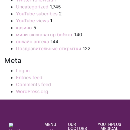
Uncategorized
1,745
YouTube subcribes
2
YouTube views
1
казино
5
мини экскаватор бобкэт
140
онлайн аптека
144
Поздравительные открытки
122
Meta
Log in
Entries feed
Comments feed
WordPress.org
MENU
OUR
YOUTHPLUS
DOCTORS
MEDICAL