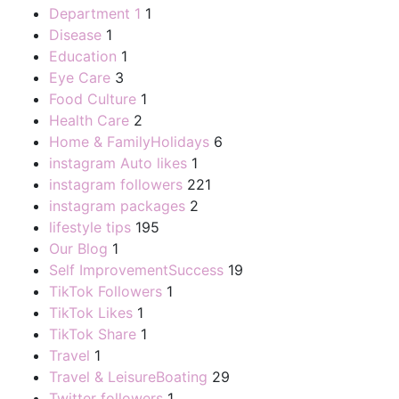
Department 1
1
Disease
1
Education
1
Eye Care
3
Food Culture
1
Health Care
2
Home & FamilyHolidays
6
instagram Auto likes
1
instagram followers
221
instagram packages
2
lifestyle tips
195
Our Blog
1
Self ImprovementSuccess
19
TikTok Followers
1
TikTok Likes
1
TikTok Share
1
Travel
1
Travel & LeisureBoating
29
Twitter followers
1