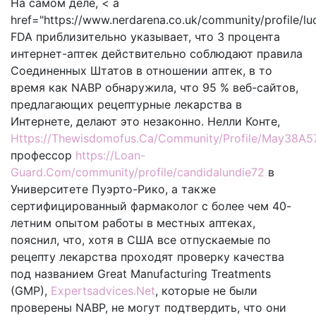
На самом деле, < a
href="https://www.nerdarena.co.uk/community/profile/l
FDA приблизительно указывает, что 3 процента
интернет-аптек действительно соблюдают правила
Соединенных Штатов в отношении аптек, в то
время как NABP обнаружила, что 95 % веб-сайтов,
предлагающих рецептурные лекарства в
Интернете, делают это незаконно. Нелли Конте,
Https://Thewisdomofus.Ca/Community/Profile/May38A5
профессор
https://Loan-
Guard.Com/community/profile/candidalundie72
в
Университете Пуэрто-Рико, а также
сертифицированный фармаколог с более чем 40-
летним опытом работы в местных аптеках,
пояснил, что, хотя в США все отпускаемые по
рецепту лекарства проходят проверку качества
под названием Great Manufacturing Treatments
(GMP),
Expertsadvices.Net
, которые не были
проверены NABP, не могут подтвердить, что они