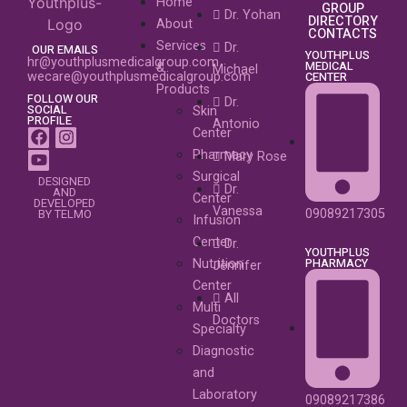
Home
GROUP
Dr. Yohan
DIRECTORY
About
CONTACTS
Services
Dr.
OUR EMAILS
YOUTHPLUS
hr@youthplusmedicalgroup.com
MEDICAL
&
Michael
wecare@youthplusmedicalgroup.com
CENTER
Products
FOLLOW OUR
Dr.
SOCIAL
Skin
PROFILE
Antonio
Center
Pharmacy
Mary Rose
Surgical
DESIGNED
Dr.
AND
Center
DEVELOPED
Vanessa
09089217305
BY TELMO
Infusion
Center
Dr.
YOUTHPLUS
PHARMACY
Nutrition
Jennifer
Center
All
Multi
Doctors
Specialty
Diagnostic
and
Laboratory
09089217386