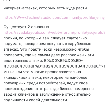
интернет-аптеках, которым есть куда расти
https://Www.Technetstudio.com/community/profile/jenn
Существует 2 основных
https://avadalayouts.com/webtv/forum/profile/ysujerol
причин, по которым вам следует тщательно
подумать, прежде чем покупать в зарубежных
аптеках. Это практически невозможно чтобы
проверить, где на самом деле расположены эти
иностранные аптеки. B0%D0%B9%D0%BD-
%D0%B0%D0%BF%D1%82%D0%B5%D0%BA%D0%B0/”>Https
мы нашли что многие предположительно
«канадские» аптеки, некоторые из наиболее
популярных среди потребителей, ведут свое
происхождение от стран, где бизнес намеренно
вводит клиентов в заблуждение относительно
подлинности своей деятельности.