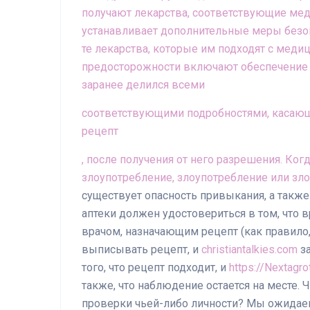
получают лекарства, соответствующие ме
устанавливает дополнительные меры безоп
те лекарства, которые им подходят с меди
предосторожности включают обеспечение 
заранее делился всеми
соответствующими подробностями, касаю
рецепт
, после получения от него разрешения. Ко
злоупотребление, злоупотребление или зл
существует опасность привыкания, а такж
аптеки должен удостовериться в том, что
врачом, назначающим рецепт (как правило
выписывать рецепт, и
christiantalkies.com
за
того, что рецепт подходит, и
https://Nextagr
также, что наблюдение остается на месте. 
проверки чьей-либо личности? Мы ожидаем,