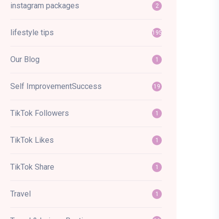
instagram packages
2
lifestyle tips
195
Our Blog
1
Self ImprovementSuccess
19
TikTok Followers
1
TikTok Likes
1
TikTok Share
1
Travel
1