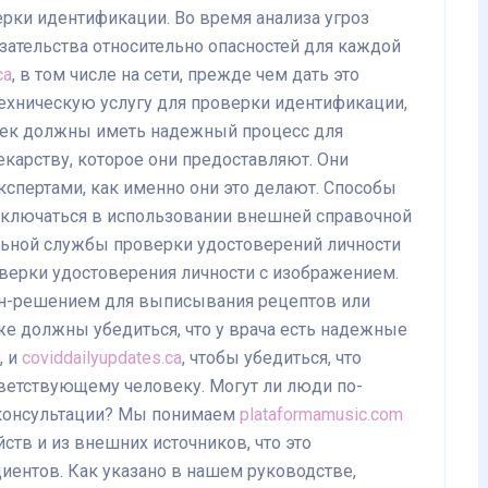
ки идентификации. Во время анализа угроз
зательства относительно опасностей для каждой
ca
, в том числе на сети, прежде чем дать это
ехническую услугу для проверки идентификации,
птек должны иметь надежный процесс для
карству, которое они предоставляют. Они
спертами, как именно они это делают. Способы
аключаться в использовании внешней справочной
льной службы проверки удостоверений личности
верки удостоверения личности с изображением.
йн-решением для выписывания рецептов или
е должны убедиться, что у врача есть надежные
, и
coviddailyupdates.ca
, чтобы убедиться, что
ветствующему человеку. Могут ли люди по-
-консультации? Мы понимаем
plataformamusic.com
тв и из внешних источников, что это
иентов. Как указано в нашем руководстве,