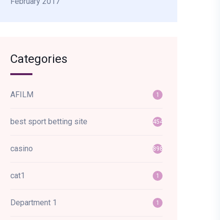
February 2017
Categories
AFILM
1
best sport betting site
454
casino
898
cat1
1
Department 1
1