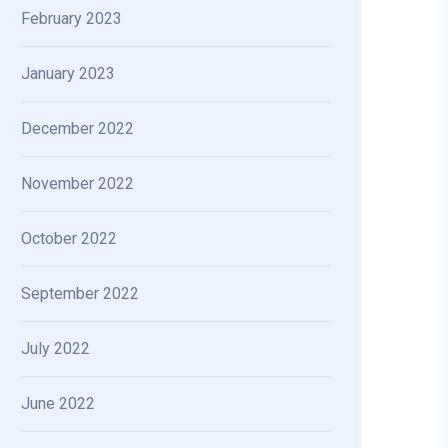
February 2023
January 2023
December 2022
November 2022
October 2022
September 2022
July 2022
June 2022