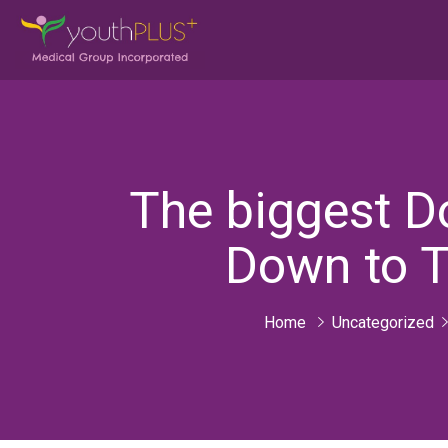
The biggest 
Down to T
Home
Uncategorized