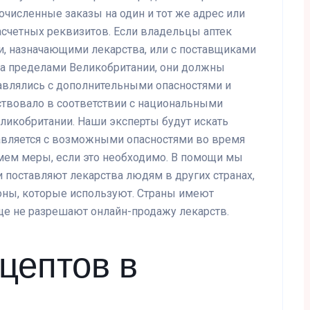
очисленные заказы на один и тот же адрес или
асчетных реквизитов. Если владельцы аптек
, назначающими лекарства, или с поставщиками
а пределами Великобритании, они должны
равлялись с дополнительными опасностями и
твовало в соответствии с национальными
ликобритании. Наши эксперты будут искать
авляется с возможными опасностями во время
ем меры, если это необходимо. В помощи мы
и поставляют лекарства людям в других странах,
ны, которые используют. Страны имеют
ще не разрешают онлайн-продажу лекарств.
цептов в