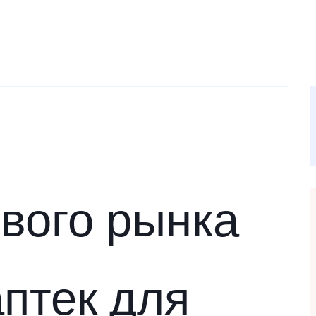
вого рынка
аптек для