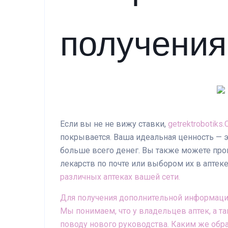
получения
Если вы не не вижу ставки,
getrektrobotiks.
покрывается. Ваша идеальная ценность — 
больше всего денег. Вы также можете про
лекарств по почте или выбором их в аптеке
различных аптеках вашей сети.
Для получения дополнительной информации
Мы понимаем, что у владельцев аптек, а т
поводу нового руководства. Каким же обра