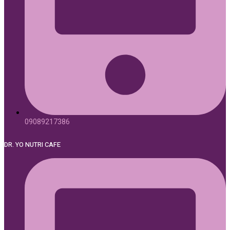
09089217386
DR. YO NUTRI CAFE