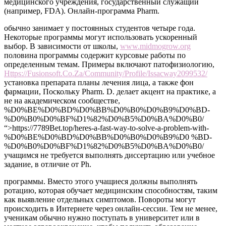
медицинского учреждения, государственный служащий
(например, FDA). Онлайн-программа Pharm.
обычно занимает у постоянных студентов четыре года.
Некоторые программы могут использовать ускоренный
выбор. В зависимости от школы,
www.midmogrow.org
половина программы содержит курсовые работы по
определенным темам. Примеры включают патофизиологию,
Https://Fusionsoft.Co.Za/Community/Profile/Issacway2099532/
установка препарата планы лечения лица, а также фон
фармации, Поскольку Pharm. D. делает акцент на практике, а
не на академическом сообществе,
%D0%BE%D0%BD%D0%BB%D0%B0%D0%B9%D0%BD-
%D0%B0%D0%BF%D1%82%D0%B5%D0%BA%D0%B0/
“>https://7789Bet.top/heres-a-fast-way-to-solve-a-problem-with-
%D0%BE%D0%BD%D0%BB%D0%B0%D0%B9%D0 %BD-
%D0%B0%D0%BF%D1%82%D0%B5%D0%BA%D0%B0/
учащимся не требуется выполнять диссертацию или учебное
задание, в отличие от Ph.
программы. Вместо этого учащиеся должны выполнять
ротацию, которая обучает медицинским способностям, таким
как выявление отдельных симптомов. Повороты могут
происходить в Интернете через онлайн-сессии. Тем не менее,
ученикам обычно нужно поступать в университет или в