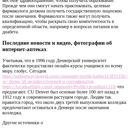
местное здравоохранение, чтобы получить образование.
Прежде чем они смогут начать практиковать, целевые
фармакологи должны получить государственную лицензию
после окончания. Фармакологи также могут получить
квалификацию, чтобы раскрыть свою компетентность в
определенной области, например в вопросах питания или
диабета.
Последние новости и видео, фотографии об
интернет-аптеках
Учитывая, что в 1996 году Денверский университет
фактически предоставлял онлайн-курсы учащимся по всему
миру. глобус. Сегодня
https://millionwaystogetit.com/community/profile/kathie115855356/<
/a> более 50 онлайн-степеней и сертификатов
https://Arcadeaffinity.com/Community/Profile/cleotallent1318/
что
предлагают. CU Denver был основан более 100 лет назад в
1912 году в современном растущем городе. Людям так
нравится город, что около двух третей выпускников колледжа
предпочитают оставаться в Денвере после окончания
колледжа.
Другие источники о