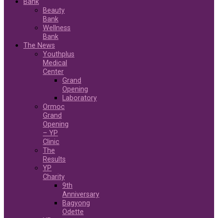
Bank
Beauty
Bank
Wellness
Bank
The News
Youthplus
Medical
Center
Grand
Opening
Laboratory
Ormoc
Grand
Opening
– YP
Clinic
The
Results
YP
Charity
9th
Anniversary
Bagyong
Odette