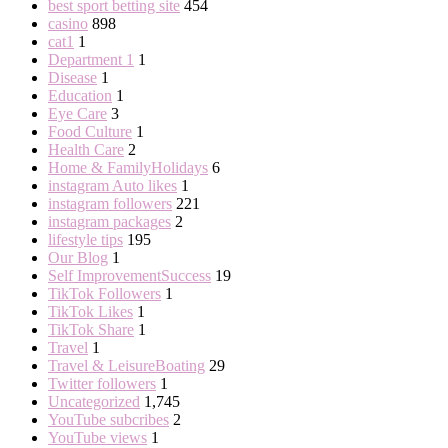
best sport betting site
454
casino
898
cat1
1
Department 1
1
Disease
1
Education
1
Eye Care
3
Food Culture
1
Health Care
2
Home & FamilyHolidays
6
instagram Auto likes
1
instagram followers
221
instagram packages
2
lifestyle tips
195
Our Blog
1
Self ImprovementSuccess
19
TikTok Followers
1
TikTok Likes
1
TikTok Share
1
Travel
1
Travel & LeisureBoating
29
Twitter followers
1
Uncategorized
1,745
YouTube subcribes
2
YouTube views
1