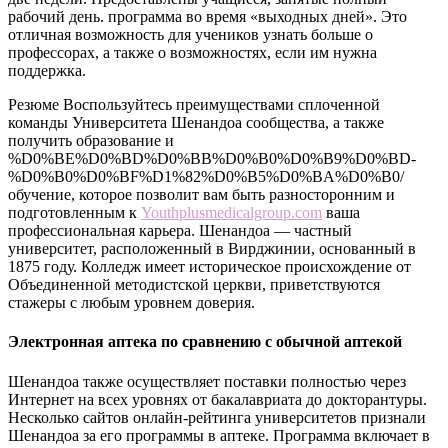
рабочий день. программа во время «выходных дней». Это
отличная возможность для учеников узнать больше о
профессорах, а также о возможностях, если им нужна
поддержка.
Резюме Воспользуйтесь преимуществами сплоченной
команды Университета Шенандоа сообщества, а также
получить образование и
%D0%BE%D0%BD%D0%BB%D0%B0%D0%B9%D0%BD-
%D0%B0%D0%BF%D1%82%D0%B5%D0%BA%D0%B0/
обучение, которое позволит вам быть разносторонним и
подготовленным к
Youthplusmedicalgroup.com
ваша
профессиональная карьера. Шенандоа — частный
университет, расположенный в Вирджинии, основанный в
1875 году. Колледж имеет историческое происхождение от
Объединенной методистской церкви, приветствуются
стажеры с любым уровнем доверия.
Электронная аптека по сравнению с обычной аптекой
Шенандоа также осуществляет поставки полностью через
Интернет на всех уровнях от бакалавриата до докторантуры.
Несколько сайтов онлайн-рейтинга университетов признали
Шенандоа за его программы в аптеке. Программа включает в