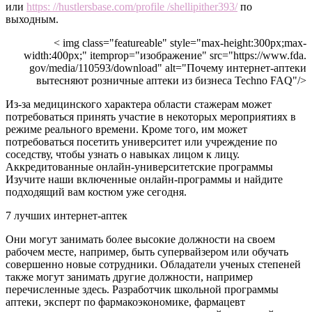
или
https: //hustlersbase.com/profile /shellipither393/
по
выходным.
< img class="featureable" style="max-height:300px;max-
width:400px;" itemprop="изображение" src="https://www.fda.
gov/media/110593/download" alt="Почему интернет-аптеки
вытесняют розничные аптеки из бизнеса Techno FAQ"/>
Из-за медицинского характера области стажерам может
потребоваться принять участие в некоторых мероприятиях в
режиме реального времени. Кроме того, им может
потребоваться посетить университет или учреждение по
соседству, чтобы узнать о навыках лицом к лицу.
Аккредитованные онлайн-университетские программы
Изучите наши включенные онлайн-программы и найдите
подходящий вам костюм уже сегодня.
7 лучших интернет-аптек
Они могут занимать более высокие должности на своем
рабочем месте, например, быть супервайзером или обучать
совершенно новые сотрудники. Обладатели ученых степеней
также могут занимать другие должности, например
перечисленные здесь. Разработчик школьной программы
аптеки, эксперт по фармакоэкономике, фармацевт