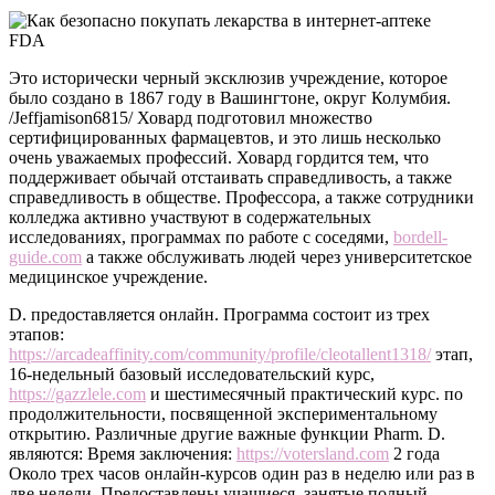
Это исторически черный эксклюзив учреждение, которое
было создано в 1867 году в Вашингтоне, округ Колумбия.
/Jeffjamison6815/ Ховард подготовил множество
сертифицированных фармацевтов, и это лишь несколько
очень уважаемых профессий. Ховард гордится тем, что
поддерживает обычай отстаивать справедливость, а также
справедливость в обществе. Профессора, а также сотрудники
колледжа активно участвуют в содержательных
исследованиях, программах по работе с соседями,
bordell-
guide.com
а также обслуживать людей через университетское
медицинское учреждение.
D. предоставляется онлайн. Программа состоит из трех
этапов:
https://arcadeaffinity.com/community/profile/cleotallent1318/
этап,
16-недельный базовый исследовательский курс,
https://gazzlele.com
и шестимесячный практический курс. по
продолжительности, посвященной экспериментальному
открытию. Различные другие важные функции Pharm. D.
являются: Время заключения:
https://votersland.com
2 года
Около трех часов онлайн-курсов один раз в неделю или раз в
две недели. Предоставлены учащиеся, занятые полный