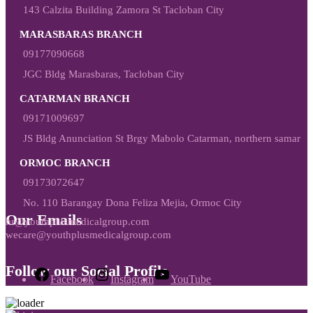
143 Calzita Building Zamora St Tacloban City
MARASBARAS BRANCH
09177090668
JGC Bldg Marasbaras, Tacloban City
CATARMAN BRANCH
09171009697
JS Bldg Anunciation St Brgy Mabolo Catarman, northern samar
ORMOC BRANCH
09173072647
No. 110 Barangay Dona Feliza Mejia, Ormoc City
Our Emails
hr@youthplusmedicalgroup.com
wecare@youthplusmedicalgroup.com
Follow our Social Profile
Facebook
Instagram
YouTube