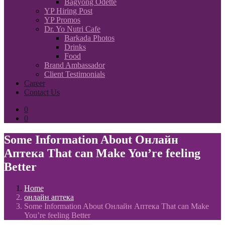
Bagyong Odette
YP Hiring Post
YP Promos
Dr. Yo Nutri Cafe
Barkada Photos
Drinks
Food
Brand Ambassador
Client Testimonials
Career
Contact Us
0
0
Some Information About Онлайн
Аптека That can Make You’re feeling
Better
Home
онлайн аптека
Some Information About Онлайн Аптека That can Make
You’re feeling Better