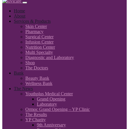
Home
About
Services & Products
Skin Center
Pharmacy
Surgical Center
Infusion Center
Nutrition Center
Multi Specialty
Diagnostic and Laboratory
Shop
The Doctors
Bank
Beauty Bank
Wellness Bank
The News
Youthplus Medical Center
Grand Opening
Laboratory
Ormoc Grand Opening – YP Clinic
The Results
YP Charity
9th Anniversary