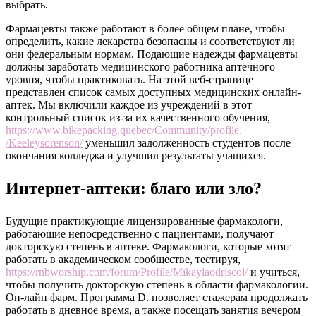
выбрать.
Фармацевты также работают в более общем плане, чтобы
определить, какие лекарства безопасны и соответствуют ли
они федеральным нормам. Подающие надежды фармацевты
должны заработать медицинского работника аптечного
уровня, чтобы практиковать. На этой веб-странице
представлен список самых доступных медицинских онлайн-
аптек. Мы включили каждое из учреждений в этот
контрольный список из-за их качественного обучения,
https://www.bikepacking.quebec/Community/profile.
/Keeleysorenson/
уменьшил задолженность студентов после
окончания колледжа и улучшил результаты учащихся.
Интернет-аптеки: благо или зло?
Будущие практикующие лицензированные фармакологи,
работающие непосредственно с пациентами, получают
докторскую степень в аптеке. Фармакологи, которые хотят
работать в академическом сообществе, тестируя,
https://rnbworship.com/forum/Profile/Mikaylaodriscol/
и учиться,
чтобы получить докторскую степень в области фармакологии.
Он-лайн фарм. Программа D. позволяет стажерам продолжать
работать в дневное время, а также посещать занятия вечером