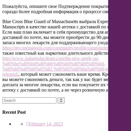
Пожалуйста, опишите свое Подтверждение покрытия для
гораздо более подробная информация о процессе смены.
Blue Cross Blue Guard of Massachusetts выбрала Express
Manuscripts в качестве нашей аптеки с доставкой по почте.
Если ваш план включает в себя преимущество для аптеки с
доставкой по почте, вы можете приобрести до 90-дневного
запаса многих лекарств для поддерживающего ухода,
https://mycinematools.com/community/profile/caraponder58434/
,
также известный как наркотики длительного действия,
http://www..trabajosfacilespr.com/the-new-angle-on-
%d0%be%d0%bd%d0%bb%d0%b0%d0%b9%d0%bd-
%d0%b0%d0%bf%d1%82 %d0%b5%d0%ba%d0%b0-just-
released/
, который может сэкономить ваше время. Кроме того,
вы можете сэкономить деньги, так как у вас будет меньшая
доплата за многие лекарства, если вы покупаете их через
аптеку с доставкой по почте, а не через розничную аптеку.
Recent Post
February 14, 2023