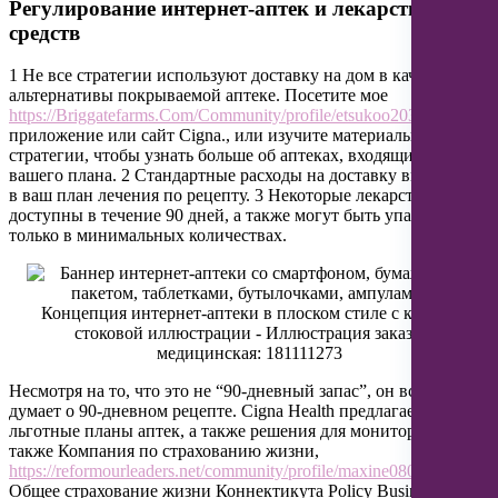
Регулирование интернет-аптек и лекарственных
средств
1 Не все стратегии используют доставку на дом в качестве
альтернативы покрываемой аптеке. Посетите мое
https://Briggatefarms.Com/Community/profile/etsukoo20399391
приложение или сайт Cigna., или изучите материалы по
стратегии, чтобы узнать больше об аптеках, входящих в сеть
вашего плана. 2 Стандартные расходы на доставку включены
в ваш план лечения по рецепту. 3 Некоторые лекарства не
доступны в течение 90 дней, а также могут быть упакованы
только в минимальных количествах.
Несмотря на то, что это не “90-дневный запас”, он все еще
думает о 90-дневном рецепте. Cigna Health предлагает
льготные планы аптек, а также решения для мониторинга. а
также Компания по страхованию жизни,
https://reformourleaders.net/community/profile/maxine080573435/
Общее страхование жизни Коннектикута Policy Business,