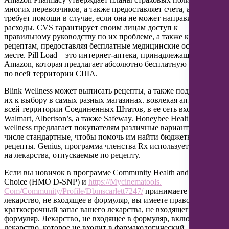
многих перевозчиков, а также предоставляет счета, а также
требует помощи в случае, если она не может направить
расходы. CVS гарантирует своим лицам доступ к
правильному руководству по их проблеме, а также к
рецептам, предоставляя бесплатные медицинские осмотры на
месте. Pill Load – это интернет-аптека, принадлежащая
Amazon, которая предлагает абсолютно бесплатную доставку
по всей территории США.
Blink Wellness может выписать рецепты, а также подготовить
их к выбору в самых разных магазинах. вовлекая аптеки по
всей территории Соединенных Штатов, в ее сеть входят
Walmart, Albertson’s, а также Safeway. Honeybee Health and
wellness предлагает покупателям различные варианты, в том
числе стандартные, чтобы помочь им найти бюджетные
рецепты. Genius, программа членства Rx использует скидки
на лекарства, отпускаемые по рецепту.
Если вы новичок в программе Community Health and wellness
Choice (HMO D-SNP) и
https://Mycinematools.
Com/Community/Profile/Dbmscarlett7247/
принимаете
лекарство, не входящее в формуляр, вы имеете право на
краткосрочный запас вашего лекарства, не входящего в
формуляр. Лекарство, не входящее в формуляр, включает
лекарство, которое не входит в фармакологический