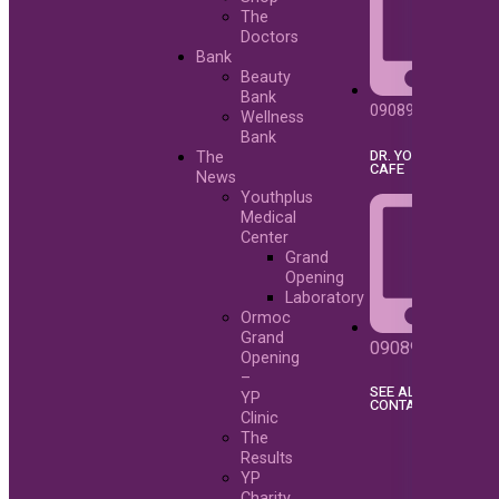
The
Doctors
Bank
Beauty
Bank
09089217386
Wellness
Bank
DR. YO NUTRI
The
CAFE
News
Youthplus
Medical
Center
Grand
Opening
Laboratory
Ormoc
Grand
09089216757
Opening
–
SEE ALL
YP
CONTACT
Clinic
The
Results
YP
Charity