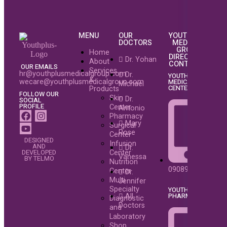
MENU
OUR
YOUTHPLUS
DOCTORS
MEDICAL
GROUP
Home
DIRECTORY
Dr. Yohan
About
CONTACTS
OUR EMAILS
Services
hr@youthplusmedicalgroup.com
Dr.
YOUTHPLUS
&
wecare@youthplusmedicalgroup.com
MEDICAL
Michael
CENTER
Products
FOLLOW OUR
Skin
Dr.
SOCIAL
PROFILE
Center
Antonio
Pharmacy
Mary
Surgical
Rose
Center
DESIGNED
Infusion
AND
Dr.
Center
DEVELOPED
Vanessa
BY TELMO
Nutrition
09089217305
Center
Dr.
Multi
Jennifer
Specialty
YOUTHPLUS
PHARMACY
All
Diagnostic
Doctors
and
Laboratory
Shop