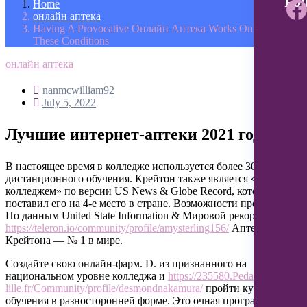
Fol
Home
онлайн аптека
Having A Provocative Онлайн Аптека Works Only Under
These Conditions
онлайн аптека
nanmcwilliam92
July 5, 2022
Лучшие интернет-аптеки 2021 года
В настоящее время в колледже используется более 30 уровней
дистанционного обучения. Крейтон также является «Лучшим
колледжем» по версии US News & Globe Record, который
поставил его на 4-е место в стране. Возможности программы
По данным United State Information & Мировой рекорд,
https://teleron.io/community/profile/amysterling156/
Аптека
Крейтона — № 1 в мире.
Создайте свою онлайн-фарм. D. из признанного на
национальном уровне колледжа и
https://235580.Peda.univ-
lille.fr/Community/profile/desmondnakamura/
пройти курсы
обучения в разносторонней форме. Это очная программа для