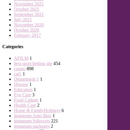
November 2021
October 2021
September 2021
July 2021
November 2020
October 2020
February 2017
Categories
AFILM
1
best sport betting site
454
casino
898
cat1
1
Department 1
1
Disease
1
Education
1
Eye Care
3
Food Culture
1
Health Care
2
Home & FamilyHolidays
6
instagram Auto likes
1
instagram followers
221
instagram packages
2