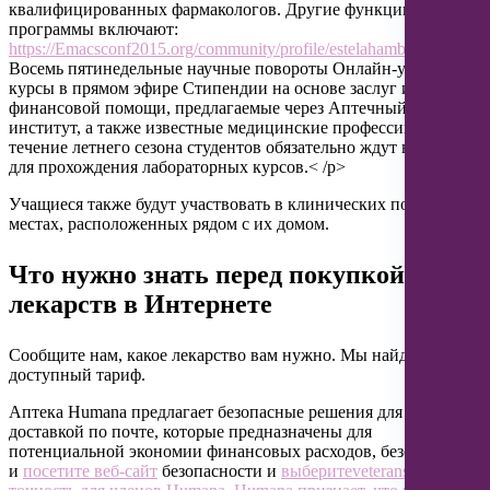
квалифицированных фармакологов. Другие функции
программы включают:
https://Emacsconf2015.org/community/profile/estelahamblin56/
Восемь пятинедельные научные повороты Онлайн-учебные
курсы в прямом эфире Стипендии на основе заслуг и
финансовой помощи, предлагаемые через Аптечный
институт, а также известные медицинские профессии В
течение летнего сезона студентов обязательно ждут в кампусе
для прохождения лабораторных курсов.< /p>
Учащиеся также будут участвовать в клинических поворотах в
местах, расположенных рядом с их домом.
Что нужно знать перед покупкой
лекарств в Интернете
Сообщите нам, какое лекарство вам нужно. Мы найдем самый
доступный тариф.
Аптека Humana предлагает безопасные решения для аптек с
доставкой по почте, которые предназначены для
потенциальной экономии финансовых расходов, безопасности
и
посетите веб-сайт
безопасности и
выберитеveterans.com< /a>