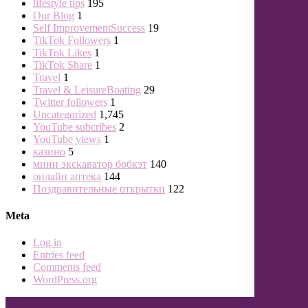
lifestyle tips
195
Our Blog
1
Self ImprovementSuccess
19
TikTok Followers
1
TikTok Likes
1
TikTok Share
1
Travel
1
Travel & LeisureBoating
29
Twitter followers
1
Uncategorized
1,745
YouTube subcribes
2
YouTube views
1
казино
5
мини экскаватор бобкэт
140
онлайн аптека
144
Поздравительные открытки
122
Meta
Log in
Entries feed
Comments feed
WordPress.org