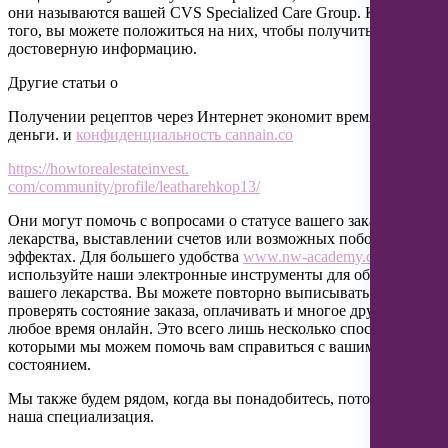
они называются вашей CVS Specialized Care Group. Кроме
того, вы можете положиться на них, чтобы получить
достоверную информацию.
Другие статьи о
Получении рецептов через Интернет экономит время и
деньги. и
конфиденциальность cannain.co
https://howtorealestateinvest.
com/community/profile/leatharehkop13/
Они могут помочь с вопросами о статусе вашего заказа на
лекарства, выставлении счетов или возможных побочных
эффектах. Для большего удобства
www.nw-academy.com
используйте наши электронные инструменты для обработки
вашего лекарства. Вы можете повторно выписывать рецепты,
проверять состояние заказа, оплачивать и многое другое в
любое время онлайн. Это всего лишь несколько способов,
которыми мы можем помочь вам справиться с вашим особым
состоянием.
Мы также будем рядом, когда вы понадобитесь, потому что вы
наша специализация.