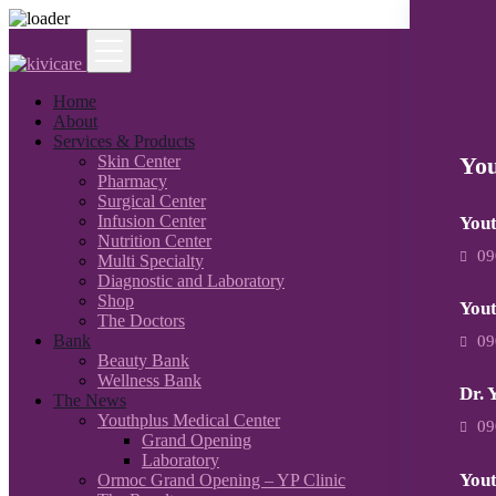
Home
About
Services & Products
Skin Center
You
Pharmacy
Surgical Center
Infusion Center
Yout
Nutrition Center
09
Multi Specialty
Diagnostic and Laboratory
Shop
You
The Doctors
Bank
09
Beauty Bank
Wellness Bank
Dr. 
The News
Youthplus Medical Center
09
Grand Opening
Laboratory
Yout
Ormoc Grand Opening – YP Clinic