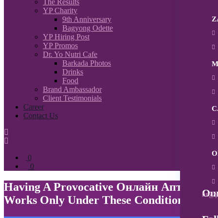
The Results
YP Charity
Z
9th Anniversary
Bagyong Odette
YP Hiring Post
YP Promos
Dr. Yo Nutri Cafe
Barkada Photos
M
Drinks
Food
Brand Ambassador
Client Testimonials
Career
C
Contact Us
O
0
0
Having A Provocative Онлайн Аптека
Our
hr@y
Works Only Under These Conditions