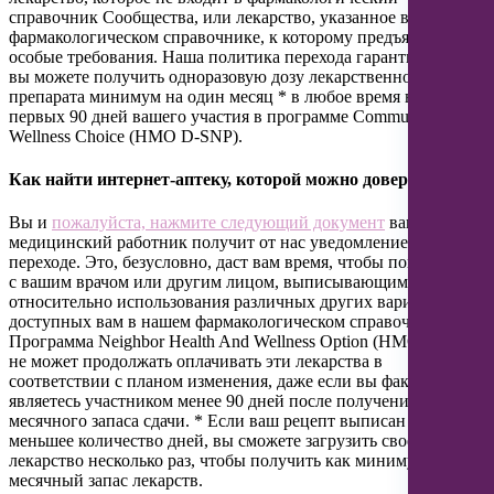
справочник Сообщества, или лекарство, указанное в
фармакологическом справочнике, к которому предъявляются
особые требования. Наша политика перехода гарантирует, что
вы можете получить одноразовую дозу лекарственного
препарата минимум на один месяц * в любое время в течение
первых 90 дней вашего участия в программе Community
Wellness Choice (HMO D-SNP).
Как найти интернет-аптеку, которой можно доверять
Вы и
пожалуйста, нажмите следующий документ
ваш
медицинский работник получит от нас уведомление о
переходе. Это, безусловно, даст вам время, чтобы поговорить
с вашим врачом или другим лицом, выписывающим рецепты,
относительно использования различных других вариантов,
доступных вам в нашем фармакологическом справочнике.
Программа Neighbor Health And Wellness Option (HMO D-SNP)
не может продолжать оплачивать эти лекарства в
соответствии с планом изменения, даже если вы фактически
являетесь участником менее 90 дней после получения
месячного запаса сдачи. * Если ваш рецепт выписан на
меньшее количество дней, вы сможете загрузить свое
лекарство несколько раз, чтобы получить как минимум
месячный запас лекарств.