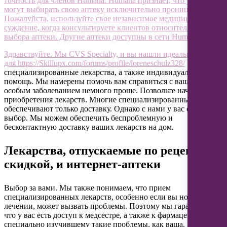
точность для членов Humana. Humana признает, что участники
могут выбирать свою аптеку исключительно проницательно.
Пожалуйста, используйте свое независимое медицинское
суждение, когда консультируете клиентов относительно
выбора аптеки. Другие аптеки доступны в сети Humana.
Здравствуйте. Мы CVS Specialty, и вы нашли идеальное место
для
https://Skillupx.com/forums/profile/loreneschulz328/
специализированные лекарства, а также индивидуальная
помощь. Мы намерены помочь вам справиться с вашим
особым заболеванием немного проще. Позвольте начать с
приобретения лекарств. Многие специализированные аптеки
обеспечивают только доставку. Однако с нами у вас есть
выбор. Мы можем обеспечить беспроблемную и
бесконтактную доставку ваших лекарств на дом.
Лекарства, отпускаемые по рецепту со
скидкой, и интернет-аптеки
Выбор за вами. Мы также понимаем, что прием
специализированных лекарств, особенно если вы новичок в
лечении, может вызвать проблемы. Поэтому мы гарантируем,
что у вас есть доступ к медсестре, а также к фармацевту,
специально изучившему такие проблемы, как ваша. Вместе