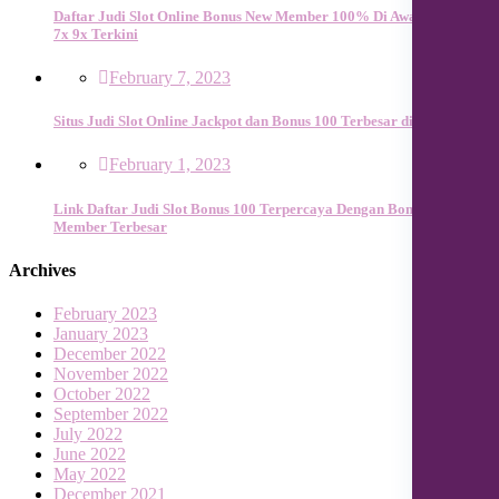
Daftar Judi Slot Online Bonus New Member 100% Di Awal To 3x 5x
7x 9x Terkini
February 7, 2023
Situs Judi Slot Online Jackpot dan Bonus 100 Terbesar di Indonesia
February 1, 2023
Link Daftar Judi Slot Bonus 100 Terpercaya Dengan Bonus New
Member Terbesar
Archives
February 2023
January 2023
December 2022
November 2022
October 2022
September 2022
July 2022
June 2022
May 2022
December 2021