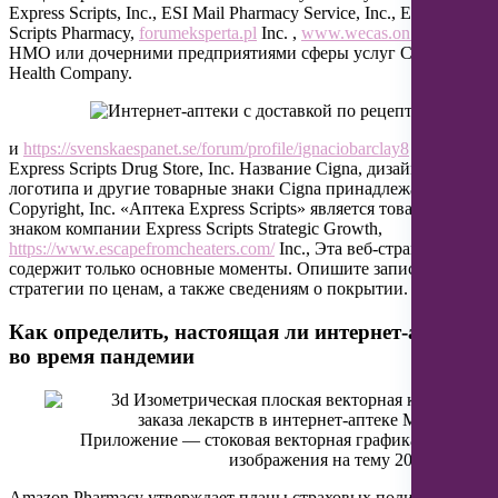
Express Scripts, Inc., ESI Mail Pharmacy Service, Inc., Express
Scripts Pharmacy,
forumeksperta.pl
Inc. ,
www.wecas.on.ca
и
HMO или дочерними предприятиями сферы услуг Cigna
Health Company.
и
https://svenskaespanet.se/forum/profile/ignaciobarclay8
также
Express Scripts Drug Store, Inc. Название Cigna, дизайн
логотипа и другие товарные знаки Cigna принадлежат Cigna
Copyright, Inc. «Аптека Express Scripts» является товарным
знаком компании Express Scripts Strategic Growth,
https://www.escapefromcheaters.com/
Inc., Эта веб-страница
содержит только основные моменты. Опишите записи своей
стратегии по ценам, а также сведениям о покрытии.
Как определить, настоящая ли интернет-аптека
во время пандемии
Amazon Pharmacy утверждает планы страховых полисов от